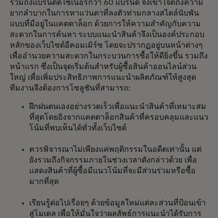
รวมถึงแบรนด์ดีไซเนอร์กว่า 60 แบรนด์ จึงเข้าใจดีถึงความ
ยากลำบากในการหาแว่นตาที่ลงตัวท่ามกลางสไตล์นับพัน
แบบที่มีอยู่ในแคตตาล็อก ด้วยการให้ความสำคัญกับความ
สะดวกในการค้นหา ระบบแนะนำสินค้าจึงเป็นองค์ประกอบ
หลักของเว็บไซต์อีคอมเมิร์ซ โดยจะปรากฏอยู่บนหน้าต่างๆ
เพื่ออำนวยความสะดวกในกระบวนการซื้อให้ดียิ่งขึ้น รวมถึง
หน้าแรก ซึ่งเป็นจุดเริ่มต้นสำหรับผู้ซื้อสินค้าออนไลน์ส่วน
ใหญ่ เพื่อเพิ่มประสิทธิภาพการแนะนำผลิตภัณฑ์ให้สูงสุด
ทีมงานจึงต้องการโซลูชันที่สามารถ:
ฝึกฝนตนเองอย่างรวดเร็วเพื่อแนะนำสินค้าที่เหมาะสม
ที่สุดโดยอิงจากแคตตาล็อกสินค้าที่ครอบคลุมและแนว
โน้มที่พบเห็นได้ทั่วทั้งเว็บไซต์
ควรพิจารณาไม่เพียงแค่พฤติกรรมในอดีตเท่านั้น แต่
ยังรวมถึงกิจกรรมภายในช่วงเวลาดังกล่าวด้วย เพื่อ
แสดงสินค้าที่ผู้ซื้อมีแนวโน้มที่จะมีส่วนร่วมหรือซื้อ
มากที่สุด
เรียนรู้ต่อไปเรื่อยๆ ด้วยข้อมูลใหม่แต่ละส่วนที่ป้อนเข้า
สู่โมเดล เพื่อให้มั่นใจว่าผลลัพธ์การแนะนำได้รับการ