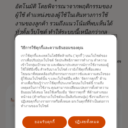
อัตโนมัติ โดยพิจารณาจากพฤติกรรมของ
ผู้ใช้ ตำแหน่งของผู้ใช้ในเส้นทางการใช้
งานของลูกค้า รวมถึงแนวโน้มที่พบเห็นได้
ทั่วทั้งเว็บไซต์ ทำให้ระบบนี้เหนือกว่ากล
ยุทธ์อื่นๆ ที่มีอยู่ ไม่เพียงแต่ในแง่ของ
วิธีการใช้คุกกี้และความยินยอมของคุณ
ผลลัพธ์ แต่ยังช่วยประหยัดเวลาอีกด้วย
เราใช้คุกกี้และเทคโนโลยีที่คล้ายกัน ('คุกกี้') บนเว็บไซต์ของ
เราเพื่อปรับปรุงเว็บไซต์ วัดประสิทธิภาพการทำงาน ทำความ
Nadav Yekutiel, Head of Data, GlassesUSA.com
เข้าใจกลุ่มเป้าหมาย และพัฒนาประสบการณ์การใช้งานของผู้
ใช้ให้ดียิ่งขึ้น สำหรับบางเว็บไซต์ เรายังใช้คุกกี้เพื่อแสดง
โฆษณาที่สอดคล้องกับกิจกรรมการเบราวซ์และความสนใจของ
ผู้ใช้บนเว็บไซต์นั้น ๆ และเว็บไซต์อื่น คลิก 'จัดการคุกกี้' ด้าน
ล่างเพื่อเรียนรู้ว่าเราใช้คุกกี้ประเภทใดบนเว็บไซต์นี้ รวมถึง
เหตุผลในการใช้งาน คุณสามารถเปลี่ยนแปลงการตั้งค่าความ
ยินยอมได้เสมอ โดยใช้เครื่องมือ 'จัดการคุกกี้' ที่ด้านล่างของ
หน้าจอ (สำหรับบางเว็บไซต์จะเป็นลิงก์แทนปุ่ม) ซึ่งรวมถึงการ
ปฏิเสธคุกกี้บางรายการหรือทั้งหมด ยกเว้นคุกกี้ที่จำเป็นต่อการ
ทำงานของเว็บไซต์
ยอมรับคุกกี้
ปฏิเสธทั้งหมด