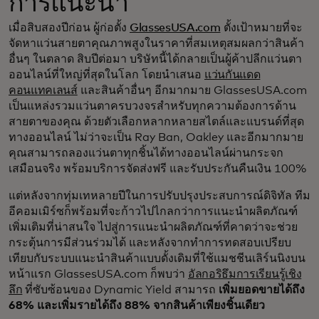
การแนะนำ
เมื่อสิบสองปีก่อน ผู้ก่อตั้ง
GlassesUSA.com
ตั้งเป้าหมายที่จะ
จัดหาแว่นสายตาคุณภาพสูงในราคาที่สมเหตุสมผลกว่าสินค้า
อื่นๆ ในตลาด สิบปีต่อมา บริษัทนี้ได้กลายเป็นผู้ค้าปลีกแว่นตา
ออนไลน์ที่ใหญ่ที่สุดในโลก โดยนำเสนอ
แว่นกันแดด
คอนแทคเลนส์
และสินค้าอื่นๆ อีกมากมาย GlassesUSA.com
เป็นแหล่งรวมแว่นตาครบวงจรสำหรับทุกความต้องการด้าน
สายตาของคุณ ด้วยตัวเลือกหลากหลายสไตล์และแบรนด์ที่สุด
ทางออนไลน์ ไม่ว่าจะเป็น Ray Ban, Oakley และอีกมากมาย
คุณสามารถลองแว่นตาทุกชิ้นได้ทางออนไลน์ผ่านกระจก
เสมือนจริง พร้อมบริการจัดส่งฟรี และรับประกันคืนเงิน 100%
แต่หลังจากทุ่มเทหลายปีในการปรับปรุงประสบการณ์ดิจิทัล ทีม
อีคอมเมิร์ซก็พร้อมที่จะก้าวไปไกลกว่าการแนะนำผลิตภัณฑ์
เพิ่มเติมที่น่าสนใจ ไปสู่การแนะนำผลิตภัณฑ์ที่คาดว่าจะช่วย
กระตุ้นการมีส่วนร่วมได้ และหลังจากทำการทดสอบเปรียบ
เทียบกับระบบแนะนำสินค้าแบบดั้งเดิมที่ใช้แมชชีนเลิร์นนิงบน
หน้าแรก GlassesUSA.com ก็พบว่า
อัลกอริธึมการเรียนรู้เชิง
ลึก
ที่ซับซ้อนของ Dynamic Yield สามารถ
เพิ่มยอดขายได้ถึง
68% และเพิ่มรายได้ถึง 88% จากสินค้าเพียงชิ้นเดียว