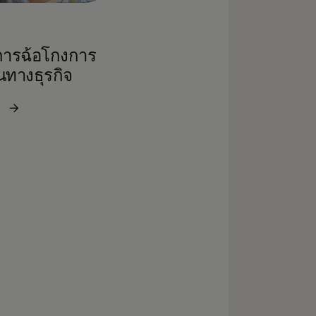
การฉ้อโกงการ
นทางธุรกิจ
ม