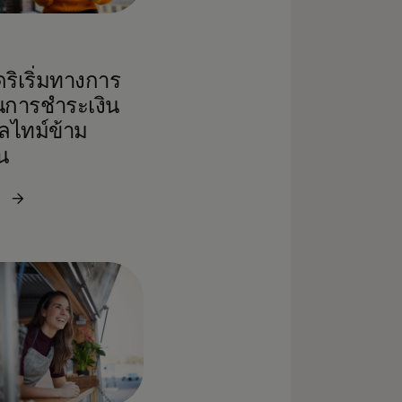
ริเริ่มทางการ
การชำระเงิน
ลไทม์ข้าม
น
ม