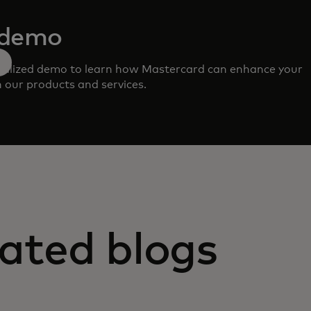
 demo
nalized demo to learn how Mastercard can enhance your
 our products and services.
ated blogs