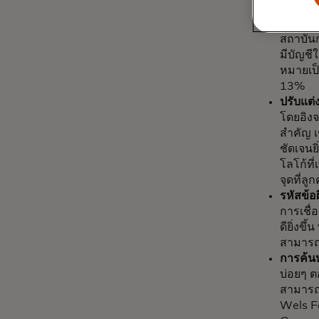
เลือกก่
ข้อมูลข
สถาบันก
มีบัญชีใ
หมายเป็น
13%
ปรับแต่
โดยอิงจ
สำคัญ เ
ชัดเจนย
โลโก้ที
จุดที่ลู
รหัสข้อ
การเชื่
ดียิ่งขึ
สามารถน
การค้นห
บ่อยๆ ต
สามารถเ
Wels Fa