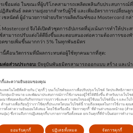
ชื่อมต่อ ในขณะที่ผู้บริโภคสามารถเพลิดเพลินกับประสบการณ์ที่เ
ฏิสัมพันธ์ ลดความยุ่งยากสำหรับผู้ใช้ และเพิ่มอัตราการเปลี่ยนลู
ส เชลนัตต์ ผู้อำนวยการฝ่ายบริหารผลิตภัณฑ์ของ Mastercard กล
้ Mastercard จึงได้เปิดตัวชุดการอัปเกรดที่มุ่งเน้นการทำให้ปร
ใช้สามารถปรับแต่งได้ดียิ่งขึ้นและตอบสนองต่อความต้องการของพันธ
้ยอดขายเพิ่มขึ้นมากกว่า 5% ในทุกพันธมิตร
นี้คือนวัตกรรมที่มีผลกระทบต่อผู้ใช้ทุกคนมากที่สุด:
อมต่อส่วนประกอบ:
ปัจจุบันพันธมิตรสามารถออกแบบ สร้าง และบำร
รณ์ของลูกค้าได้เป็นอย่างมาก สิ่งนี้ช่วยให้สามารถปรับแต่งได้ใ
คยมีมาในอุตสาหกรรม และที่สำคัญยิ่งกว่านั้นคือ ช่วยให้แบรนด์ขอ
คุกกี้และความยินยอมของคุณ
เป็นศูนย์กลางตลอดประสบการณ์ของลูกค้า นอกจากนี้ พันธมิตรยังม
งแก้ไขได้ตามจังหวะของตนเอง และด้วยการขจัดขั้นตอนการติดต่อส
และเทคโนโลยีที่คล้ายกัน ('คุกกี้') บนเว็บไซต์ของเราเพื่อปรับปรุงเว็บไซต์ วัดประสิทธิภา
กลุ่มเป้าหมาย และพัฒนาประสบการณ์การใช้งานของผู้ใช้ให้ดียิ่งขึ้น สำหรับบางเว็บไซต์ เ
ard ที่ยุ่งยาก จะช่วยประหยัดเวลาในระหว่างการปรับปรุงแก้ไขได
ษณาที่สอดคล้องกับกิจกรรมการเบราวซ์และความสนใจของผู้ใช้บนเว็บไซต์นั้น ๆ และเว็บไซต
ี่ได้คือ อัตราการเปลี่ยนลูกค้าเป้าหมายให้เป็นลูกค้าจริงที่สูงขึ้น 
้' ด้านล่างเพื่อเรียนรู้ว่าเราใช้คุกกี้ประเภทใดบนเว็บไซต์นี้ รวมถึงเหตุผลในการใช้งาน คุ
ารตั้งค่าความยินยอมได้เสมอ โดยใช้เครื่องมือ 'จัดการคุกกี้' ที่ด้านล่างของหน้าจอ (สำห
ต้นทุนสำหรับพันธมิตร พร้อมด้วยการปรับแต่งประสบการณ์ผู้ใช้ที่
ทนปุ่ม) ซึ่งรวมถึงการปฏิเสธคุกกี้บางรายการหรือทั้งหมด ยกเว้นคุกกี้ที่จำเป็นต่อการทำงา
รณ์ของผู้ใช้ที่กลับมาใช้บริการ (RUX):
จากข้อมูลของ Masterc
ึ่งในสิบของผู้ใช้ Open Finance ล้มเลิกกระบวนการค้นหาสถาบัน
งานเสร็จสิ้น RUX แก้ปัญหาอัตราการออกจากระบบนี้โดยใช้ประโ
ยอมรับคุกกี้
ปฏิเสธทั้งหมด
จัดการคุกกี้