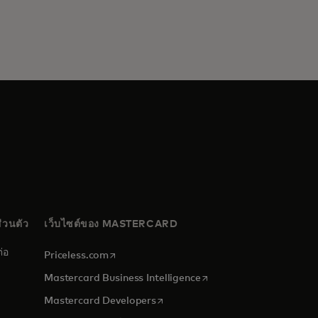
่วนตัว
เว็บไซต์ของ MASTERCARD
่อ
opens in a new tab
Priceless.com
opens in a new tab
Mastercard Business Intelligence
opens in a new tab
Mastercard Developers