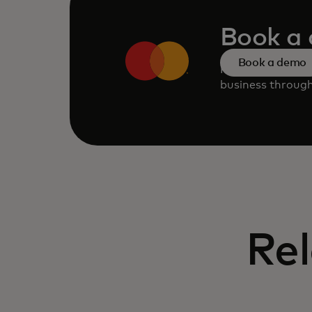
Book a
Book a demo
Request a perso
business through
Rel