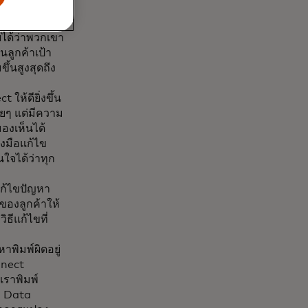
้ Access
มต่อผู้ใช้กับ
บได้ว่าพวกเขา
ยนลูกค้าเป้า
ึ้นสูงสุดถึง
ให้ดียิ่งขึ้น
อยๆ แต่มีความ
องเห็นได้
องมือแก้ไข
นใจได้ว่าทุก
แก้ไขปัญหา
์ของลูกค้าให้
ิธีแก้ไขที่
พิมพ์ผิดอยู่
nnect
อเราพิมพ์
d Data