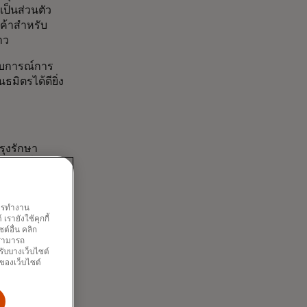
ป็นส่วนตัว
กค้าสำหรับ
่าว
ะสบการณ์การ
มิตรได้ดียิ่ง
ุงรักษา
นระดับที่มากก
งพันธมิตรโดด
ีสิทธิ์ในการ
ื่อสารกับ
พการทำงาน
รายังใช้คุกกี้
้อีกด้วย
์อื่น คลิก
และการ
ณสามารถ
รับบางเว็บไซต์
เหนือชั้น
นของเว็บไซต์
ard พบว่า
การเงินหลัง
ยชน์จากการ