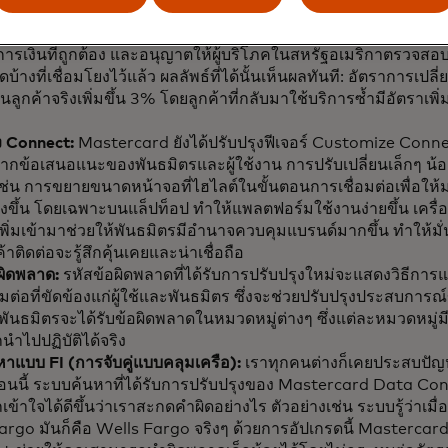
อนหน้านี้ของผู้ใช้เพื่อสร้างเส้นทางที่ปรับแต่งและคล่องตัวในการให
องพวกเขาเพื่อให้ได้รับบริการที่พวกเขาต้องการ ซึ่งหมายถึงการเชื่อ
ารเงินที่ถูกต้อง และอนุญาตให้ผู้บริโภคในสหรัฐอเมริกาตรวจสอ
ดบ้างที่เชื่อมโยงไว้แล้ว ผลลัพธ์ที่ได้นั้นเห็นผลทันที: อัตราการเปลี่
ลูกค้าจริงเพิ่มขึ้น 3% โดยลูกค้าที่กลับมาใช้บริการซ้ำมีอัตราเพิ่มข
ง Connect:
Mastercard ยังได้ปรับปรุงฟีเจอร์ Customize Connect 
ากข้อเสนอแนะของพันธมิตรและผู้ใช้งาน การปรับเปลี่ยนเล็กๆ น้
ช่น การขยายขนาดหน้าจอที่ไฮไลต์ในขั้นตอนการเชื่อมต่อเพื่อให้ม
ิ่งขึ้น โดยเฉพาะบนแล็ปท็อป ทำให้แพลตฟอร์มใช้งานง่ายขึ้น เครื่
่เพิ่มเข้ามาช่วยให้พันธมิตรมีอำนาจควบคุมแบรนด์มากขึ้น ทำให้มั่
กค้าติดต่อจะรู้สึกคุ้นเคยและน่าเชื่อถือ
ผิดพลาด:
รหัสข้อผิดพลาดที่ได้รับการปรับปรุงใหม่จะแสดงวิธีการ
อมต่อที่ขัดข้องแก่ผู้ใช้และพันธมิตร ซึ่งจะช่วยปรับปรุงประสบการณ
้น พันธมิตรจะได้รับข้อผิดพลาดในหมวดหมู่ต่างๆ ซึ่งแต่ละหมวดหมู่มีว
ำไปปฏิบัติได้จริง
าแบบ FI (การจับคู่แบบคลุมเครือ):
เราทุกคนต่างก็เคยประสบปัญหา
อนนี้ ระบบค้นหาที่ได้รับการปรับปรุงของ Mastercard Data Co
ข้าใจได้ดีขึ้นว่าเราสะกดคำผิดอย่างไร ตัวอย่างเช่น ระบบรู้ว่าเมื่
rgo มันก็คือ Wells Fargo จริงๆ ด้วยการอัปเกรดนี้ Mastercar