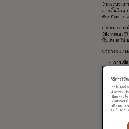
ในกระบวนการเ
มากขึ้นในทุกป
พันธมิตร” เว
ด้วยแนวทางนี
ใช้งานของผู้
ขึ้น ส่งผลให
นวัตกรรมเหล่า
การเชื่
ประสบกา
ว่าที่เ
วิธีการใช้
เด่นและ
ปรับปรุ
เราใช้คุกกี้
ทำความเข้าใจ
Masterc
เพื่อแสดงโฆ
ผลลัพธ์ท
'จัดการคุกกี
เปลี่ยนแปลงก
ประหยัด
จะเป็นลิงก์แ
ประสบกา
เกือบหน
จากใช้