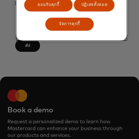
be
*
ยอมรับคุกกี้
ปฏิเสธทั้งหมด
By clicking the button below, I confirm
applied
that I have read and agree to the
Terms
after
of Use
. You acknowledge that your
จัดการคุกกี้
personal data will be processed by
3
Mastercard as described in the
Privacy
characters.
Notice
.
ส่ง
Book a demo
Request a personalized demo to learn how
Mastercard can enhance your business through
our products and services.