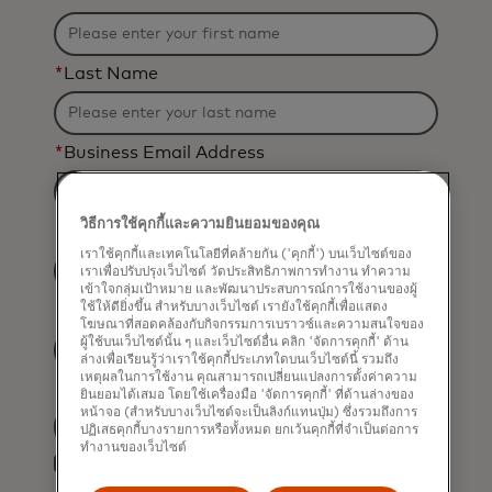
*
Last Name
*
Business Email Address
วิธีการใช้คุกกี้และความยินยอมของคุณ
*
Job Title
เราใช้คุกกี้และเทคโนโลยีที่คล้ายกัน ('คุกกี้') บนเว็บไซต์ของ
เราเพื่อปรับปรุงเว็บไซต์ วัดประสิทธิภาพการทำงาน ทำความ
เข้าใจกลุ่มเป้าหมาย และพัฒนาประสบการณ์การใช้งานของผู้
ใช้ให้ดียิ่งขึ้น สำหรับบางเว็บไซต์ เรายังใช้คุกกี้เพื่อแสดง
*
Organization Name
โฆษณาที่สอดคล้องกับกิจกรรมการเบราวซ์และความสนใจของ
ผู้ใช้บนเว็บไซต์นั้น ๆ และเว็บไซต์อื่น คลิก 'จัดการคุกกี้' ด้าน
ล่างเพื่อเรียนรู้ว่าเราใช้คุกกี้ประเภทใดบนเว็บไซต์นี้ รวมถึง
เหตุผลในการใช้งาน คุณสามารถเปลี่ยนแปลงการตั้งค่าความ
*
Country
ยินยอมได้เสมอ โดยใช้เครื่องมือ 'จัดการคุกกี้' ที่ด้านล่างของ
หน้าจอ (สำหรับบางเว็บไซต์จะเป็นลิงก์แทนปุ่ม) ซึ่งรวมถึงการ
ปฏิเสธคุกกี้บางรายการหรือทั้งหมด ยกเว้นคุกกี้ที่จำเป็นต่อการ
Filtering
ทำงานของเว็บไซต์
Yes, I would like to receive future
will
marketing materials from Mastercard.