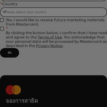
*
Country
will
be
Filtering
applied
Yes, I would like to receive future marketing materials
will
after
from Mastercard.
be
*
3
By clicking the button below, I confirm that I have read
applied
characters.
and agree to the
Terms of Use
. You acknowledge that
after
your personal data will be processed by Mastercard as
described in the
Privacy Notice
.
3
characters.
ส่ง
จองการสาธิต