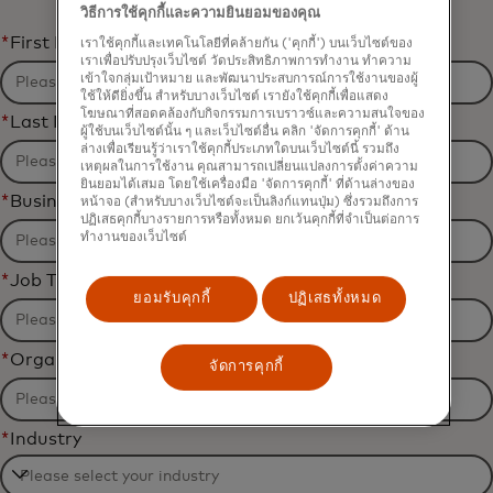
วิธีการใช้คุกกี้และความยินยอมของคุณ
*
First Name
เราใช้คุกกี้และเทคโนโลยีที่คล้ายกัน ('คุกกี้') บนเว็บไซต์ของ
เราเพื่อปรับปรุงเว็บไซต์ วัดประสิทธิภาพการทำงาน ทำความ
เข้าใจกลุ่มเป้าหมาย และพัฒนาประสบการณ์การใช้งานของผู้
ใช้ให้ดียิ่งขึ้น สำหรับบางเว็บไซต์ เรายังใช้คุกกี้เพื่อแสดง
โฆษณาที่สอดคล้องกับกิจกรรมการเบราวซ์และความสนใจของ
*
Last Name
ผู้ใช้บนเว็บไซต์นั้น ๆ และเว็บไซต์อื่น คลิก 'จัดการคุกกี้' ด้าน
ล่างเพื่อเรียนรู้ว่าเราใช้คุกกี้ประเภทใดบนเว็บไซต์นี้ รวมถึง
เหตุผลในการใช้งาน คุณสามารถเปลี่ยนแปลงการตั้งค่าความ
ยินยอมได้เสมอ โดยใช้เครื่องมือ 'จัดการคุกกี้' ที่ด้านล่างของ
*
Business Email Address
หน้าจอ (สำหรับบางเว็บไซต์จะเป็นลิงก์แทนปุ่ม) ซึ่งรวมถึงการ
ปฏิเสธคุกกี้บางรายการหรือทั้งหมด ยกเว้นคุกกี้ที่จำเป็นต่อการ
ทำงานของเว็บไซต์
*
Job Title
ยอมรับคุกกี้
ปฏิเสธทั้งหมด
*
Organization Name
จัดการคุกกี้
*
Industry
Filtering