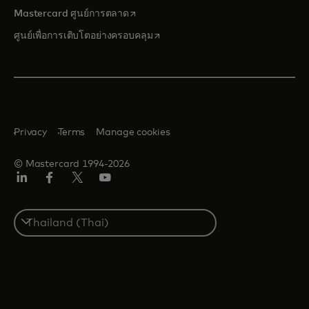
opens in a new tab
Mastercard ศูนย์การตลาด
opens in a new tab
ศูนย์เพื่อการเติบโตอย่างครอบคลุม
Privacy
Terms
Manage cookies
© Mastercard 1994-2026
ลิงค์
เฟ
ทวิ
ยู
อิน
ซบุ๊ก
ต
ทูบ
เตอร์/
Select
เอ็กซ์
a
country