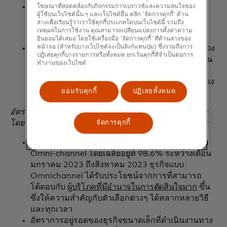
ภาคบริการสันทนาการและร้านอาหารและบาร์มี
โฆษณาที่สอดคล้องกับกิจกรรมการเบราวซ์และความสนใจของ
ผู้ใช้บนเว็บไซต์นั้น ๆ และเว็บไซต์อื่น คลิก 'จัดการคุกกี้' ด้าน
ลักษณะผันผวนตามฤดูกาลอย่างชัดเจน โดยจำนวน
ล่างเพื่อเรียนรู้ว่าเราใช้คุกกี้ประเภทใดบนเว็บไซต์นี้ รวมถึง
ธุรกิจที่เปิดให้บริการจะลดลงก่อนฤดูหนาว
เหตุผลในการใช้งาน คุณสามารถเปลี่ยนแปลงการตั้งค่าความ
ยินยอมได้เสมอ โดยใช้เครื่องมือ 'จัดการคุกกี้' ที่ด้านล่างของ
จำนวนร้านขายเสื้อผ้าที่ยังเปิดให้บริการลดลงหลังช่วง
หน้าจอ (สำหรับบางเว็บไซต์จะเป็นลิงก์แทนปุ่ม) ซึ่งรวมถึงการ
ปฏิเสธคุกกี้บางรายการหรือทั้งหมด ยกเว้นคุกกี้ที่จำเป็นต่อการ
เทศกาลช้อปปิ้งวันหยุด แนวโน้มที่คล้ายกันนี้พบได้ใน
ทำงานของเว็บไซต์
ร้านค้าจำหน่ายเฟอร์นิเจอร์ตกแต่งภายใน โดยยอด
ขายวัสดุก่อสร้างและบ้านชะลอตัวลงอย่างมากในช่วง
ยอมรับคุกกี้
ปฏิเสธทั้งหมด
ฤดูหนาวที่หนาวจัด
อัตราการอยู่รอดของธุรกิจมักมีลักษณะเป็นไปตามฤดูกาล
โดยจะลดลงในช่วงฤดูใบไม้ร่วงสำหรับหลายอุตสาหกรรม
จัดการคุกกี้
MEI พบว่าอัตราการอยู่รอดของธุรกิจขนาดเล็กแบบ
Omni-channel โดยเฉลี่ยอยู่ที่ 98.6% ระหว่างเดือน
มกราคม 2023 ถึงสิงหาคม 2023 ธุรกิจแบบ
Omnichannel ได้รับประโยชน์จากการที่สามารถ
โต้ตอบกับ
ผู้บริโภคที่มีอำนาจในการตัดสินใจมาก
ขึ้น
ซึ่งให้ความสำคัญกับตัวเลือกต่างๆ ได้หลากหลายวิธี
และทุกเวลา
อัตราการอยู่รอดของธุรกิจขนาดเล็กที่ดำเนินงานทาง