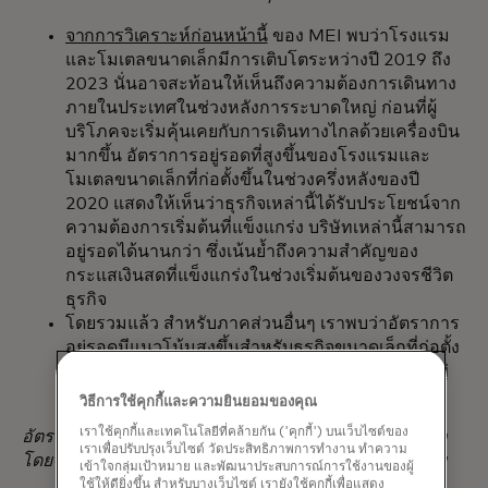
จากการวิเคราะห์ก่อนหน้านี้
ของ MEI พบว่าโรงแรม
และโมเตลขนาดเล็กมีการเติบโตระหว่างปี 2019 ถึง
2023 นั่นอาจสะท้อนให้เห็นถึงความต้องการเดินทาง
ภายในประเทศในช่วงหลังการระบาดใหญ่ ก่อนที่ผู้
บริโภคจะเริ่มคุ้นเคยกับการเดินทางไกลด้วยเครื่องบิน
มากขึ้น อัตราการอยู่รอดที่สูงขึ้นของโรงแรมและ
โมเตลขนาดเล็กที่ก่อตั้งขึ้นในช่วงครึ่งหลังของปี
2020 แสดงให้เห็นว่าธุรกิจเหล่านี้ได้รับประโยชน์จาก
ความต้องการเริ่มต้นที่แข็งแกร่ง บริษัทเหล่านี้สามารถ
อยู่รอดได้นานกว่า ซึ่งเน้นย้ำถึงความสำคัญของ
กระแสเงินสดที่แข็งแกร่งในช่วงเริ่มต้นของวงจรชีวิต
ธุรกิจ
โดยรวมแล้ว สำหรับภาคส่วนอื่นๆ เราพบว่าอัตราการ
อยู่รอดมีแนวโน้มสูงขึ้นสำหรับธุรกิจขนาดเล็กที่ก่อตั้ง
ขึ้นในปี 2021 และ 2022 หลังจากที่การระบาดใหญ่
สิ้นสุดลง
วิธีการใช้คุกกี้และความยินยอมของคุณ
เราใช้คุกกี้และเทคโนโลยีที่คล้ายกัน ('คุกกี้') บนเว็บไซต์ของ
อัตราการอยู่รอดของธุรกิจมักมีลักษณะเป็นไปตามฤดูกาล
เราเพื่อปรับปรุงเว็บไซต์ วัดประสิทธิภาพการทำงาน ทำความ
โดยจะลดลงในช่วงฤดูใบไม้ร่วงสำหรับหลายอุตสาหกรรม
เข้าใจกลุ่มเป้าหมาย และพัฒนาประสบการณ์การใช้งานของผู้
ใช้ให้ดียิ่งขึ้น สำหรับบางเว็บไซต์ เรายังใช้คุกกี้เพื่อแสดง