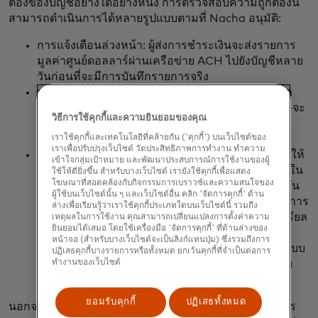
ต้องของบัญชีอย่างใดอย่างหนึ่ง การตรวจสอบความถูกต้องนี้
สามารถดำเนินการได้หลายรูปแบบตามที่ Nacha อนุมัติ:
การแจ้งเตือนล่วงหน้า: ผู้ส่งการชำระเงินจะส่งรายการ
มูลค่าศูนย์ดอลลาร์ผ่านเครือข่าย ACH ไปยังบัญชีหลาย
วันก่อนที่จะมีการบันทึกรายการจริง
การตรวจสอบการฝากเงินจำนวนน้อย: เงินจำนวนเล็ก
น้อย—โดยปกติอยู่ระหว่างไม่กี่เซ็นต์ถึงหนึ่งดอลลาร์—จะ
วิธีการใช้คุกกี้และความยินยอมของคุณ
ถูกส่งไปยังบัญชี และเจ้าของบัญชีจะต้องทำการตรวจ
เราใช้คุกกี้และเทคโนโลยีที่คล้ายกัน ('คุกกี้') บนเว็บไซต์ของ
สอบยืนยัน
เราเพื่อปรับปรุงเว็บไซต์ วัดประสิทธิภาพการทำงาน ทำความ
การตรวจสอบความถูกต้องของบัญชีแบบทันที: ลูกค้าให้
เข้าใจกลุ่มเป้าหมาย และพัฒนาประสบการณ์การใช้งานของผู้
ความยินยอมในการ Access ข้อมูลบัญชีของตน โดยใน
ใช้ให้ดียิ่งขึ้น สำหรับบางเว็บไซต์ เรายังใช้คุกกี้เพื่อแสดง
โฆษณาที่สอดคล้องกับกิจกรรมการเบราวซ์และความสนใจของ
อุดมคติแล้วจะเป็นการเชื่อมต่อ API โดยตรงกับสถาบัน
ผู้ใช้บนเว็บไซต์นั้น ๆ และเว็บไซต์อื่น คลิก 'จัดการคุกกี้' ด้าน
การเงินของลูกค้า ในบรรดาวิธีการตรวจสอบเหล่านี้ การ
ล่างเพื่อเรียนรู้ว่าเราใช้คุกกี้ประเภทใดบนเว็บไซต์นี้ รวมถึง
ตรวจสอบบัญชีแบบทันทีให้ข้อมูลที่แม่นยำที่สุดแบบเรียล
เหตุผลในการใช้งาน คุณสามารถเปลี่ยนแปลงการตั้งค่าความ
ยินยอมได้เสมอ โดยใช้เครื่องมือ 'จัดการคุกกี้' ที่ด้านล่างของ
ไทม์ และไม่จำเป็นต้องให้ลูกค้าป้อนข้อมูลบัญชีและ
หน้าจอ (สำหรับบางเว็บไซต์จะเป็นลิงก์แทนปุ่ม) ซึ่งรวมถึงการ
หมายเลขเส้นทางด้วยตนเอง พวกเขาเพียงแค่เข้าสู่ระบบ
ปฏิเสธคุกกี้บางรายการหรือทั้งหมด ยกเว้นคุกกี้ที่จำเป็นต่อการ
ทำงานของเว็บไซต์
บัญชีของตนเองและให้ความยินยอมในการตรวจสอบ
ความถูกต้อง
ยอมรับคุกกี้
ปฏิเสธทั้งหมด
นอกจากนี้ Nacha ยังระบุว่าบริษัทต่างๆ อาจใช้ช่องทางการ