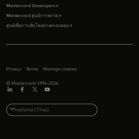
opens in a new tab
Mastercard Developers
opens in a new tab
Mastercard ศูนย์การตลาด
opens in a new tab
ศูนย์เพื่อการเติบโตอย่างครอบคลุม
Privacy
Terms
Manage cookies
© Mastercard 1994-2026
ลิงค์
เฟ
ทวิ
ยู
อิน
ซบุ๊ก
ต
ทูบ
เตอร์/
Select
เอ็กซ์
a
country