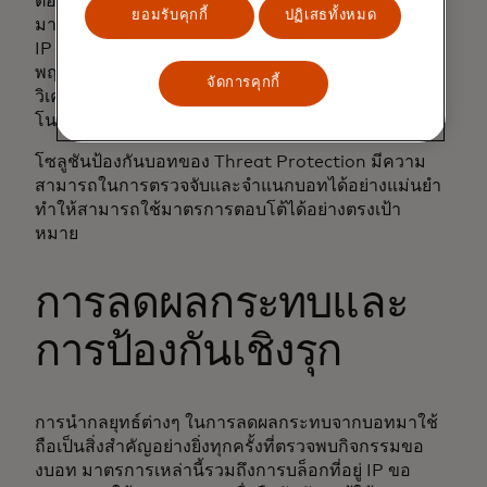
ต้องใช้กลยุทธ์ที่หลากหลายซึ่งครอบคลุมเทคนิคต่างๆ
ยอมรับคุกกี้
ปฏิเสธทั้งหมด
มากมาย กระบวนการเหล่านี้รวมถึงการตรวจสอบที่อยู่
IP การวิเคราะห์สตริงตัวแทนผู้ใช้ การเฝ้าระวัง
พฤติกรรมที่ผิดปกติอย่างเข้มงวด และการใช้หลักการ
จัดการคุกกี้
วิเคราะห์เชิงอนุมานเพื่อตรวจจับการโจมตีจากบอทอัต
โนมัติ
โซลูชันป้องกันบอทของ Threat Protection มีความ
สามารถในการตรวจจับและจำแนกบอทได้อย่างแม่นยำ
ทำให้สามารถใช้มาตรการตอบโต้ได้อย่างตรงเป้า
หมาย
การลดผลกระทบและ
การป้องกันเชิงรุก
การนำกลยุทธ์ต่างๆ ในการลดผลกระทบจากบอทมาใช้
ถือเป็นสิ่งสำคัญอย่างยิ่งทุกครั้งที่ตรวจพบกิจกรรมขอ
งบอท มาตรการเหล่านี้รวมถึงการบล็อกที่อยู่ IP ขอ