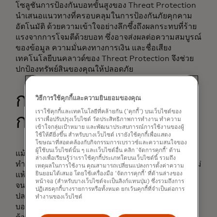
โซลูชันการป้องกันบอทขั้นสูงของ Threat Protection
นำเสนอแนวทางที่ครอบคลุมในการป้องกันภัยคุกคาม
อัตโนมัติ ด้วยความเข้าใจอย่างลึกซึ้งถึงผลกระทบที่ร้าย
แรงจากการโจมตีด้วยบอท ซึ่งอาจส่งผลต่อความสมบูรณ์
ของข้อมูล ความมั่นคงทางการเงิน และชื่อเสียง
เทคโนโลยีบนคลาวด์ของ Threat Protection จึงช่วย
ปกป้องทรัพย์สินของคุณให้ปลอดภัย
การทำความเข้าใจและ
วิธีการใช้คุกกี้และความยินยอมของคุณ
เราใช้คุกกี้และเทคโนโลยีที่คล้ายกัน ('คุกกี้') บนเว็บไซต์ของ
การตรวจจับบอท
เราเพื่อปรับปรุงเว็บไซต์ วัดประสิทธิภาพการทำงาน ทำความ
เข้าใจกลุ่มเป้าหมาย และพัฒนาประสบการณ์การใช้งานของผู้
ใช้ให้ดียิ่งขึ้น สำหรับบางเว็บไซต์ เรายังใช้คุกกี้เพื่อแสดง
โฆษณาที่สอดคล้องกับกิจกรรมการเบราวซ์และความสนใจของ
ผู้ใช้บนเว็บไซต์นั้น ๆ และเว็บไซต์อื่น คลิก 'จัดการคุกกี้' ด้าน
แม้ว่าการตรวจจับบอทจะเป็นขั้นตอนที่สำคัญ แต่การ
ล่างเพื่อเรียนรู้ว่าเราใช้คุกกี้ประเภทใดบนเว็บไซต์นี้ รวมถึง
ทำความเข้าใจกลไกการควบคุมบอทก็มีความซับซ้อนไม่
เหตุผลในการใช้งาน คุณสามารถเปลี่ยนแปลงการตั้งค่าความ
แพ้กัน หน่วยงานเหล่านี้มีตั้งแต่แฮกเกอร์รายบุคคลไป
ยินยอมได้เสมอ โดยใช้เครื่องมือ 'จัดการคุกกี้' ที่ด้านล่างของ
หน้าจอ (สำหรับบางเว็บไซต์จะเป็นลิงก์แทนปุ่ม) ซึ่งรวมถึงการ
จนถึงองค์กรอาชญากรรม ทำให้ภูมิทัศน์ด้านความ
ปฏิเสธคุกกี้บางรายการหรือทั้งหมด ยกเว้นคุกกี้ที่จำเป็นต่อการ
ปลอดภัยทางไซเบอร์มีความซับซ้อนมากขึ้น การระบุ
ทำงานของเว็บไซต์
บอทภายในระบบของคุณอย่างมีประสิทธิภาพ จำเป็น