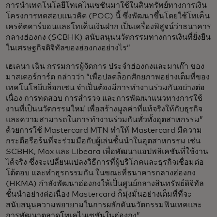
การนำเทคโนโลยีโทเคไนเซชันมาใช้ในสินทรัพย์ทางการเงิน
โครงการทดสอบแนวคิด (POC) นี้ ซึ่งพัฒนาขึ้นโดยใช้โทเค็น
เครดิตคาร์บอนและโทเค็นเงินฝาก เป็นเครื่องพิสูจน์ว่าธนาคาร
กลางฮ่องกง (SCBHK) สนับสนุนนวัตกรรมทางการเงินที่ยั่งยืน
ในเศรษฐกิจดิจิทัลของฮ่องกงอย่างไร”
เฮเลนา เฉิน กรรมการผู้จัดการ ประจำฮ่องกงและมาเก๊า ของ
มาสเตอร์การ์ด กล่าวว่า “เพื่อปลดล็อกศักยภาพอย่างเต็มที่ของ
เทคโนโลยีบล็อกเชน จำเป็นต้องมีการทำงานร่วมกันอย่างต่อ
เนื่อง การทดสอบ การสำรวจ และการพัฒนาแนวทางการใช้
งานที่เป็นนวัตกรรมใหม่ เพื่อสร้างมูลค่าที่แท้จริงให้กับธุรกิจ
และความสามารถในการทำงานร่วมกันทั่วทั้งอุตสาหกรรม”
ด้วยการใช้ Mastercard MTN ทำให้ Mastercard มีความ
กระตือรือร้นที่จะร่วมมือกับผู้เล่นชั้นนำในอุตสาหกรรม เช่น
SCBHK, Mox และ Libeara เพื่อพัฒนาแอปพลิเคชันที่ใช้งาน
ได้จริง ซึ่งจะเปลี่ยนแปลงวิธีการที่ผู้บริโภคและธุรกิจเชื่อมต่อ
โต้ตอบ และทำธุรกรรมกัน ในขณะที่ธนาคารกลางฮ่องกง
(HKMA) กำลังพัฒนาฮ่องกงให้เป็นศูนย์กลางสินทรัพย์ดิจิทัล
ชั้นนำอย่างต่อเนื่อง Mastercard ก็มุ่งมั่นอย่างเต็มที่ที่จะ
สนับสนุนความพยายามในการผลักดันนวัตกรรมฟินเทคและ
การพัฒนาตลาดโทเคไนเซชันในฮ่องกง”