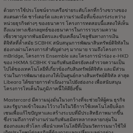
ด้วยการใช้ประโยชน์จากเครือข่ายระดับโลกที่กว้างขวางของ
สแตนดาร์ด ชาร์เตอร์ด และความร่วมมือที่แข็งแกร่งระหว่าง
หน่วยธุรกิจต่างๆ ของธนาคาร โครงการทดสอบนี้แสดงให้เห็น
ถึงแนวทางเชิงกลยุทธ์ของธนาคารในการรวบรวมความ
เชี่ยวชาญจากพันธมิตรและขับเคลื่อนโซลูชันทางการเงิน
ดิจิทัลที่ล้ำสมัย SCBHK สนับสนุนการพัฒนาสินทรัพย์ดิจิทัลใน
ฮ่องกงผ่านโครงการสำคัญต่างๆ มากมาย รวมถึงโครงการ
mBridge, โครงการ Ensemble และโครงการนำร่อง e-HKD
ของ HKMA SCBHK ร่วมกับพันธมิตรยังคงสำรวจความเป็น
ไปได้ของเทคโนโลยีที่เกี่ยวข้องกับสินทรัพย์ดิจิทัล และมีส่วน
ร่วมในการพัฒนาฮ่องกงให้เป็นศูนย์กลางสินทรัพย์ดิจิทัล ล่าสุด
Libeara ได้ขยายการดำเนินงานไปยังฮ่องกง เพื่อสนับสนุน
โครงการโทเค็นในภูมิภาคนี้ให้ดียิ่งขึ้น
Mastercard มีความมุ่งมั่นในวงกว้างที่จะช่วยให้ผู้คน ธุรกิจ
และรัฐบาลเข้าใจและไว้วางใจในวิธีการใช้เทคโนโลยีบล็อก
เชนเพื่อแก้ไขปัญหาและสร้างระบบที่มีประสิทธิภาพมากขึ้น
ซึ่งรวมถึงการทำงานร่วมกับพันธมิตรหลากหลายกลุ่มใน
ฮ่องกงและทั่วโลก เพื่อนำเทคโนโลยีที่เป็นนวัตกรรมมาใช้ให้
เกิดประโยชน์ต่อธุรกิจที่ต้องการแลกเปลี่ยนมูลค่าอย่าง