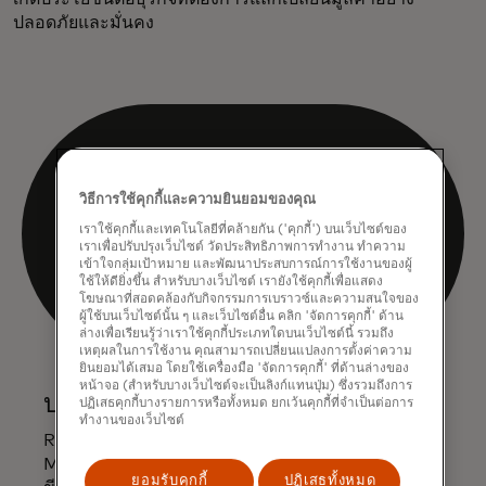
ปลอดภัยและมั่นคง
วิธีการใช้คุกกี้และความยินยอมของคุณ
เราใช้คุกกี้และเทคโนโลยีที่คล้ายกัน ('คุกกี้') บนเว็บไซต์ของ
เราเพื่อปรับปรุงเว็บไซต์ วัดประสิทธิภาพการทำงาน ทำความ
เข้าใจกลุ่มเป้าหมาย และพัฒนาประสบการณ์การใช้งานของผู้
ใช้ให้ดียิ่งขึ้น สำหรับบางเว็บไซต์ เรายังใช้คุกกี้เพื่อแสดง
โฆษณาที่สอดคล้องกับกิจกรรมการเบราวซ์และความสนใจของ
ผู้ใช้บนเว็บไซต์นั้น ๆ และเว็บไซต์อื่น คลิก 'จัดการคุกกี้' ด้าน
ล่างเพื่อเรียนรู้ว่าเราใช้คุกกี้ประเภทใดบนเว็บไซต์นี้ รวมถึง
เหตุผลในการใช้งาน คุณสามารถเปลี่ยนแปลงการตั้งค่าความ
ยินยอมได้เสมอ โดยใช้เครื่องมือ 'จัดการคุกกี้' ที่ด้านล่างของ
หน้าจอ (สำหรับบางเว็บไซต์จะเป็นลิงก์แทนปุ่ม) ซึ่งรวมถึงการ
บล็อกเชนรุ่นใหม่ – และระบบธนาคาร
ปฏิเสธคุกกี้บางรายการหรือทั้งหมด ยกเว้นคุกกี้ที่จำเป็นต่อการ
ทำงานของเว็บไซต์
Raj Dhamodharan จาก Mastercard กล่าวว่า
Mastercard อาศัยประสบการณ์หลายปีในการพัฒนา
ยอมรับคุกกี้
ปฏิเสธทั้งหมด