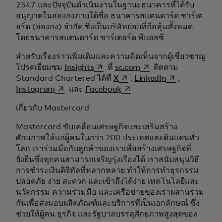
2547 และปัจจุบันดำเนินงานในฐานะธนาคารที่ได้รับ
อนุญาตในฮ่องกงภายใต้ชื่อ ธนาคารสแตนดาร์ด ชาร์เต
อร์ด (ฮ่องกง) จำกัด ซึ่งเป็นบริษัทย่อยที่ถือหุ้นทั้งหมด
โดยธนาคารสแตนดาร์ด ชาร์เตอร์ด พีแอลซี
สำหรับเรื่องราวเพิ่มเติมและความคิดเห็นจากผู้เชี่ยวชาญ
opens in a new tab
opens in a new tab
โปรดเยี่ยมชม
Insights
ที่
sc.com
ติดตาม
opens in a new tab
opens in a new
Standard Chartered ได้ที่
X
,
LinkedIn
,
opens in a new tab
opens in a new tab
Instagram
และ
Facebook
เกี่ยวกับ Mastercard
Mastercard ขับเคลื่อนเศรษฐกิจและเสริมสร้าง
ศักยภาพให้แก่ผู้คนในกว่า 200 ประเทศและดินแดนทั่ว
โลก เราร่วมมือกับลูกค้าของเราเพื่อสร้างเศรษฐกิจที่
ยั่งยืนซึ่งทุกคนสามารถเจริญรุ่งเรืองได้ เราสนับสนุนวิธี
การชำระเงินดิจิทัลที่หลากหลาย ทำให้การทำธุรกรรม
ปลอดภัย ง่าย สะดวก และเข้าถึงได้ง่าย เทคโนโลยีและ
นวัตกรรม ความร่วมมือ และเครือข่ายของเราผสานรวม
กันเพื่อส่งมอบผลิตภัณฑ์และบริการที่เป็นเอกลักษณ์ ซึ่ง
ช่วยให้ผู้คน ธุรกิจ และรัฐบาลบรรลุศักยภาพสูงสุดของ