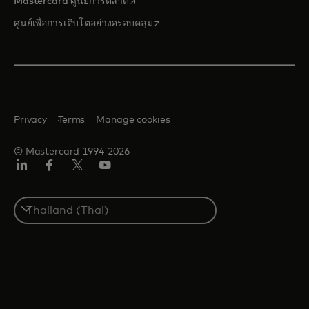
opens in a new tab
Mastercard ศูนย์การตลาด
opens in a new tab
ศูนย์เพื่อการเติบโตอย่างครอบคลุม
Privacy
Terms
Manage cookies
© Mastercard 1994-2026
ลิงค์
เฟ
ทวิ
ยู
อิน
ซบุ๊ก
ต
ทูบ
เตอร์/
Select
เอ็กซ์
a
country