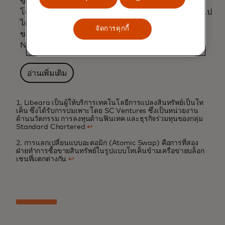
ขีดความสามารถด้านเครือข่ายสำหรับธนาคารต่างๆ
โดยทำให้การทำธุรกรรมที่น่าเชื่อถือบนบล็อกเชนเป็นไป
ได้ โดยใช้เงินฝากในรูปแบบโทเค็นหรือสกุลเงินดิจิทัล
จัดการคุกกี้
ของธนาคารกลางผ่านเครือข่าย Multi-Token
Network ของตน
อ่านเพิ่มเติม
1. Libeara เป็นผู้ให้บริการเทคโนโลยีการแปลงสินทรัพย์เป็นโท
เค็น ซึ่งได้รับการบ่มเพาะโดย SC Ventures ซึ่งเป็นหน่วยงาน
ด้านนวัตกรรม การลงทุนด้านฟินเทค และธุรกิจร่วมทุนของกลุ่ม
Standard Chartered
↩
2. การแลกเปลี่ยนแบบอะตอมิก (Atomic Swap) คือการที่สอง
ฝ่ายทำการซื้อขายสินทรัพย์ในรูปแบบโทเค็นข้ามเครือข่ายบล็อก
เชนที่แตกต่างกัน
↩