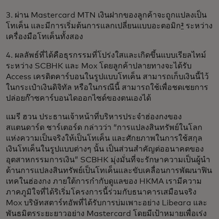
3. ผ่าน Mastercard MTN เงินฝากของลูกค้าจะถูกแปลงเป็น
โทเค็น และมีการเริ่มต้นการแลกเปลี่ยนแบบอะตอมิก
²
ระหว่าง
เครื่องมือโทเค็นทั้งสอง
4. ผลลัพธ์ที่ได้คือธุรกรรมที่โปร่งใสและเกิดขึ้นแบบเรียลไทม์
ระหว่าง SCBHK และ Mox โดยลูกค้าปลายทางจะได้รับ
Access เครดิตคาร์บอนในรูปแบบโทเค็น สามารถเก็บเงินนี้ไว้
ในกระเป๋าเงินดิจิทัล หรือในกรณีนี้ สามารถใช้เพื่อชดเชยการ
ปล่อยก๊าซคาร์บอนไดออกไซด์ของตนเองได้
แมรี ฮวน ประธานเจ้าหน้าที่บริหารประจำฮ่องกงของ
สแตนดาร์ด ชาร์เตอร์ด กล่าวว่า “การแปลงสินทรัพย์ในโลก
แห่งความเป็นจริงให้เป็นโทเค็น และศักยภาพในการใช้สกุล
เงินโทเค็นในรูปแบบต่างๆ นั้น เป็นส่วนสำคัญต่ออนาคตของ
อุตสาหกรรมการเงิน” SCBHK มุ่งมั่นที่จะรักษาความเป็นผู้นำ
ด้านการแปลงสินทรัพย์เป็นโทเค็นและขับเคลื่อนการพัฒนาฟิน
เทคในฮ่องกง ภายใต้การกำกับดูแลของ HKMA เรามีความ
ภาคภูมิใจที่ได้ริเริ่มโครงการนี้ร่วมกับธนาคารเสมือนจริง
Mox บริษัทสตาร์ทอัพที่ได้รับการบ่มเพาะอย่าง Libeara และ
พันธมิตรระยะยาวอย่าง Mastercard โดยมีเป้าหมายเพื่อเร่ง