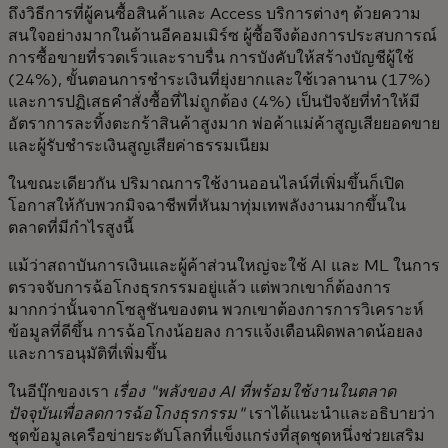
ถึงวิธีการที่ผู้คนซื้อสินค้าและ Access บริการต่างๆ ด้วยความ
สนใจอย่างมากในด้านอีคอมเมิร์ซ ผู้ซื้อจึงต้องการประสบการณ์
การซื้อขายที่รวดเร็วและราบรื่น การบังคับให้สร้างบัญชีผู้ใช้
(24%), ขั้นตอนการชำระเงินที่ยุ่งยากและใช้เวลานาน (17%)
และการปฏิเสธคำสั่งซื้อที่ไม่ถูกต้อง (4%) เป็นปัจจัยที่ทำให้มี
อัตราการละทิ้งตะกร้าสินค้าสูงมาก พ่อค้าแม่ค้าสูญเสียยอดขาย
และผู้รับชำระเงินสูญเสียค่าธรรมเนียม
ในขณะเดียวกัน ปริมาณการใช้งานออนไลน์ที่เพิ่มขึ้นก็เปิด
โอกาสให้กับพวกมิจฉาชีพที่หันมาทุ่มเทพลังงานมากขึ้นใน
ตลาดที่มีกำไรสูงนี้
แม้ว่าสถาบันการเงินและผู้ค้าส่วนใหญ่จะใช้ AI และ ML ในการ
ตรวจจับการฉ้อโกงธุรกรรมอยู่แล้ว แต่พวกเขาก็ต้องการ
มากกว่านั้นจากโซลูชันของตน พวกเขาต้องการการวิเคราะห์
ข้อมูลที่ดีขึ้น การฉ้อโกงน้อยลง การแจ้งเตือนผิดพลาดน้อยลง
และการอนุมัติที่เพิ่มขึ้น
ในอีบุ๊กของเรา
เรื่อง "พลังของ AI ที่พร้อมใช้งานในตลาด
ปัจจุบันเพื่อลดการฉ้อโกงธุรกรรม"
เราได้แนะนำและอธิบายว่า
ชุดข้อมูลเครือข่ายระดับโลกที่แข็งแกร่งที่สุดชุดหนึ่งช่วยเสริม