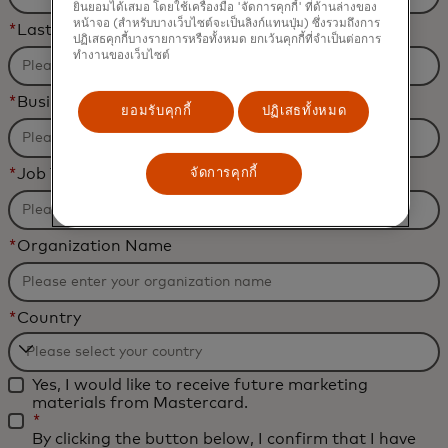
ยินยอมได้เสมอ โดยใช้เครื่องมือ 'จัดการคุกกี้' ที่ด้านล่างของ
หน้าจอ (สำหรับบางเว็บไซต์จะเป็นลิงก์แทนปุ่ม) ซึ่งรวมถึงการ
*
Last Name
ปฏิเสธคุกกี้บางรายการหรือทั้งหมด ยกเว้นคุกกี้ที่จำเป็นต่อการ
ทำงานของเว็บไซต์
*
Business Email Address
ยอมรับคุกกี้
ปฏิเสธทั้งหมด
*
Job Title
จัดการคุกกี้
*
Organization Name
*
Country
Filtering
Yes, I would like to receive future marketing
will
materials from Mastercard.
be
*
By clicking the button below, I confirm that I have
applied