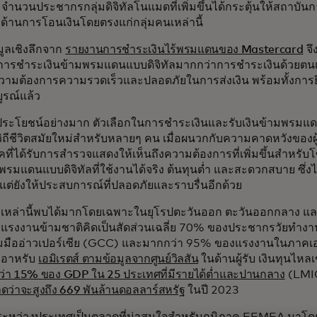
ำนวนประชากรกลุ่มดิจิทัลโนแมดที่เพิ่มขึ้นได้กระตุ้นให้สถาบันกา
รด้านการโอนเงินโดยตรงแก่กลุ่มคนเหล่านี้
อมูลเชิงลึกจาก
รายงานการชำระเงินไร้พรมแดนของ Mastercard
จึ
ยมการชำระเงินข้ามพรมแดนแบบดิจิทัลมากกว่าการชำระเงินด้วยตน
วามต้องการความรวดเร็วและปลอดภัยในการส่งเงิน พร้อมทั้งการย
มบูรณ์แล้ว
ีประโยชน์อย่างมาก ตัวเลือกในการชำระเงินและรับเงินข้ามพรมแด
ิถีชีวิตสมัยใหม่สำหรับหลายๆ คน เมื่อผนวกกับความคาดหวังของผู้บ
ิโภคที่ได้รับการสำรวจแสดงให้เห็นถึงความต้องการที่เพิ่มขึ้นสำหรับ
พรมแดนแบบดิจิทัลที่ใช้งานได้จริง ต้นทุนต่ำ และสะดวกสบาย ซึ่งไม
 แต่ยังให้ประสบการณ์ที่ปลอดภัยและราบรื่นอีกด้วย
เหล่านี้พบได้มากโดยเฉพาะในยุโรปตะวันออก ตะวันออกกลาง แ
ง แรงงานข้ามชาติคิดเป็นสัดส่วนเฉลี่ย 70% ของประชากรวัยทำ
วมมืออ่าวเปอร์เซีย (GCC) และมากกว่า 95% ของแรงงานในภาค
ฐอาหรับ
เอมิเรตส์ ตามข้อมูลจากศูนย์วิลสัน
ในด้านผู้รับ เงินทุนไหลเ
่า 15% ของ GDP ใน 25 ประเทศที่มีรายได้ต่ำและปานกลาง
(LMIC
ดว่าจะสูงถึง 669 พันล้านดอลลาร์สหรัฐ
ในปี 2023
ระหว่างประเทศเป็นตลาดที่น่าสนใจสำหรับภูมิภาค EEMEA มาโ