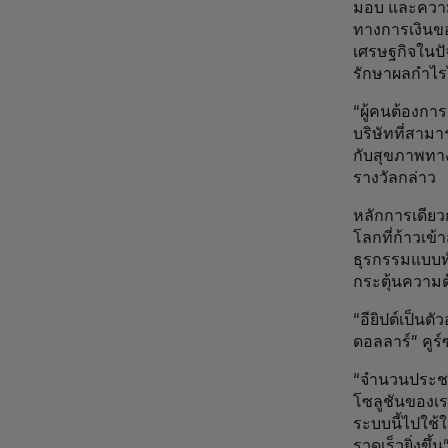
มอบ และความส
ทางการเงินข
เศรษฐกิจในปั
รักษาผลกำไร
“ผู้คนต้องการ
บริษัทที่สามา
กับสุขภาพทา
รางวัลกล่าว
หลักการเดียวก
โลกที่ก้าวเข
ธุรกรรมแบบทั
กระตุ้นความต
“อียิปต์เป็นต
ดอลลาร์” คูร์
“จำนวนประชาก
โซลูชันของเร
ระบบนี้ไปใช้
รวดเร็วยิ่งขึ้น