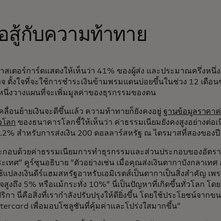
อสู้กับความท้าทาย
เตอร์การ์ดแสดงให้เห็นว่า 41% ของผู้ส่ง และประมาณครึ่งหนึ่งขอ
ตั้งใจที่จะใช้การชำระเงินข้ามพรมแดนบ่อยขึ้นในช่วง 12 เดือน
นึ่งวางแผนที่จะเพิ่มมูลค่าของธุรกรรมของตน
คลื่อนย้ายเงินจะดีขึ้นแล้ว ความท้าทายก็ยังคงอยู่
ฐานข้อมูลราคาค
่วโลก
ของธนาคารโลกชี้ให้เห็นว่า ค่าธรรมเนียมยังคงสูงอย่างต่อเนื
ย 6.2% สำหรับการส่งเงิน 200 ดอลลาร์สหรัฐ ณ ไตรมาสที่สองของ
ประกอบด้วยค่าธรรมเนียมการทำธุรกรรมและส่วนประกอบของอัตรา
ะเทศ” คูร์ซุนอธิบาย “ตัวอย่างเช่น เมื่อคุณส่งเงินตากาบังกลาเท
ใช้แปลงเงินดีร์แฮมสหรัฐอาหรับเอมิเรตส์เป็นตากาเป็นสิ่งสำคัญ เพ
ูงถึง 5% หรือแม้กระทั่ง 10%” นี่เป็นปัญหาที่เกิดขึ้นทั่วโลก โ
ริกา นี่คือสิ่งที่เรากำลังปรับปรุงให้ดียิ่งขึ้น โดยใช้ประโยชน์จาก
ercard เพื่อมอบโซลูชันที่คุ้มค่าและโปร่งใสมากขึ้น”