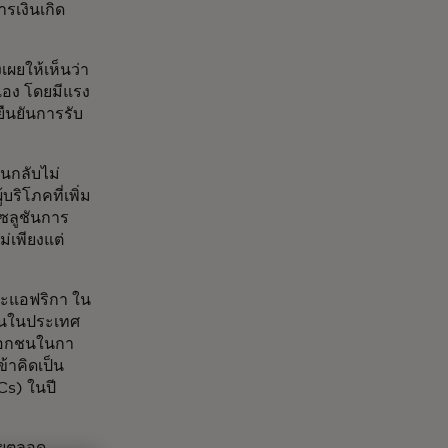
รเงินเกิด
งเผยให้เห็นว่า
เอง โดยมีแรง
ืนยันการรับ
นกลับไม่
ริโภคที่เพิ่ม
โซลูชันการ
่เพียงแต่
ละแอฟริกา ใน
งานในประเทศ
เอกชนในกา
ข้าคิดเป็น
s) ในปี
ดยตลอด