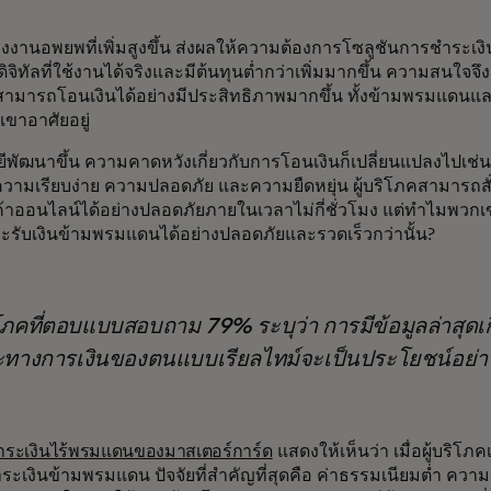
งานอพยพที่เพิ่มสูงขึ้น ส่งผลให้ความต้องการโซลูชันการชำระเงิ
ทัลที่ใช้งานได้จริงและมีต้นทุนต่ำกว่าเพิ่มมากขึ้น ความสนใจจึงหั
พสามารถโอนเงินได้อย่างมีประสิทธิภาพมากขึ้น ทั้งข้ามพรมแดน
เขาอาศัยอยู่
ยีพัฒนาขึ้น ความคาดหวังเกี่ยวกับการโอนเงินก็เปลี่ยนแปลงไปเช่น
วามเรียบง่าย ความปลอดภัย และความยืดหยุ่น ผู้บริโภคสามารถสั่
ค้าออนไลน์ได้อย่างปลอดภัยภายในเวลาไม่กี่ชั่วโมง แต่ทำไมพวกเข
รับเงินข้ามพรมแดนได้อย่างปลอดภัยและรวดเร็วกว่านั้น?
ิโภคที่ตอบแบบสอบถาม 79% ระบุว่า การมีข้อมูลล่าสุดเกี
ทางการเงินของตนแบบเรียลไทม์จะเป็นประโยชน์อย่
ระเงินไร้พรมแดนของมาสเตอร์การ์ด
แสดงให้เห็นว่า เมื่อผู้บริโภค
ะเงินข้ามพรมแดน ปัจจัยที่สำคัญที่สุดคือ ค่าธรรมเนียมต่ำ ความ