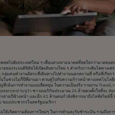
ะอพยพไปยังประเทศใหม่ ๆ เพื่อแสวงหาอนาคตที่สดใสกว่ามาตลอดป
ายของระบบดิจิทัลได้เปิดเส้นทางใหม่ ๆ สำหรับการเติบโตทางเศ
 กลุ่มคนทำงานอิสระที่เดินทางไปทำงานนอกสถานที่ หรือที่เรียกว่า
ึ้นในช่วงไม่กี่ปีที่ผ่านมา ควบคู่ไปกับความก้าวหน้าทางเทคโนโลย
ที่เน้นการทำงานแบบยืดหยุ่น ในความเป็นจริง รายงาน Travel, 
tercard ระบุว่า ชาวอเมริกันประมาณ 24 ล้านคนตั้งใจที่จะ Be
ีกสามปีข้างหน้า และอีก 41 ล้านคนกำลังพิจารณาถึงไลฟ์สไตล์นี้ นั
2% ของประชากรในสหรัฐอเมริกา
นนี้ก่อให้เกิดความต้องการใหม่ๆ ในการทำและรับชำระเงิน รวมถึงกา