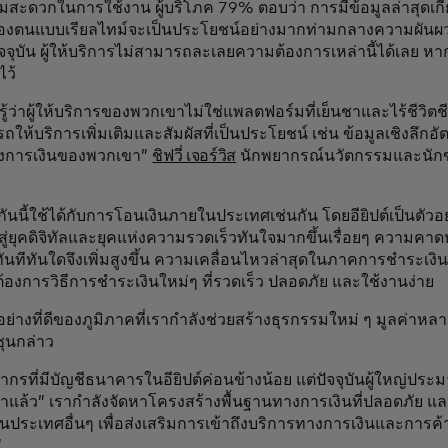
ะดวกในการใช้งาน ผู้บริโภค 79% ตอบว่า การมีข้อมูลล่าสุดเกี
องตนแบบเรียลไทม์จะเป็นประโยชน์อย่างมากท่ามกลางความผัน
จจุบัน ผู้ให้บริการไม่สามารถละเลยความต้องการเหล่านี้ได้เลย ห
ไว้
รู้ว่าผู้ให้บริการของพวกเขาไม่ใช่แพลตฟอร์มที่เย็นชาและไร้ชีวิตชี
รถให้บริการเพิ่มเติมและสัมผัสที่เป็นประโยชน์ เช่น ข้อมูลเชิงลึกอัต
งการเงินของพวกเขา”
ชิฟวี่ เจอร์วิส
นักพยากรณ์นวัตกรรมและนักข่า
ันนี้ใช้ได้กับการโอนเงินภายในประเทศเช่นกัน โดยอียิปต์เป็นตัวอย่
้าสู่ยุคดิจิทัลและยุคแห่งความรวดเร็วทันใจมากขึ้นเรื่อยๆ ความคา
นทีทันใดจึงเพิ่มสูงขึ้น ความเคลื่อนไหวล่าสุดในภาคการชำระเงินข
้องการวิธีการชำระเงินใหม่ๆ ที่รวดเร็ว ปลอดภัย และใช้งานง่าย
ัวอย่างที่ดีของภูมิภาคที่เรากำลังช่วยสร้างธุรกรรมใหม่ ๆ มูลค่าหล
ซุนกล่าว
รที่มีบัญชีธนาคารในอียิปต์ค่อนข้างน้อย แต่ปัจจุบันผู้ใหญ่ปร
าแล้ว” เรากำลังจัดหาโครงสร้างพื้นฐานทางการเงินที่ปลอดภัย แ
ในประเทศอื่นๆ เพื่อส่งเสริมการเข้าถึงบริการทางการเงินและการค้
”