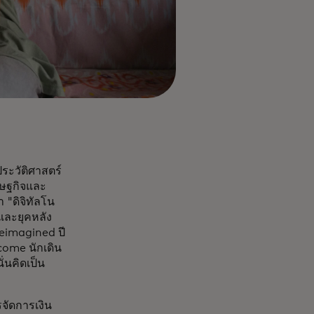
ระวัติศาสตร์
รษฐกิจและ
 "ดิจิทัลโน
ีและยุคหลัง
reimagined ปี
come นักเดิน
่นคิดเป็น
รจัดการเงิน