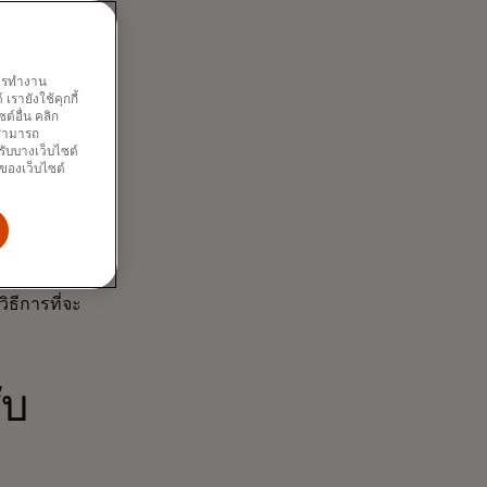
นูร์ คูร์ซุน
ันออกกลาง
คนในยูเครนที่
พการทำงาน
สำหรับการ
รายังใช้คุกกี้
ม่ราบรื่นเลย”
์อื่น คลิก
ณสามารถ
ห้เกิดกระแส
รับบางเว็บไซต์
การชำระเงิน
นของเว็บไซต์
พราะผู้คนไม่
โทรคมนาคม
เข้ากับ
ิธีการที่จะ
ับ