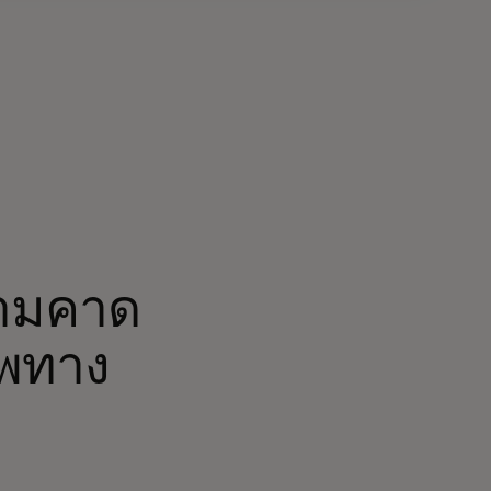
วามคาด
ยพทาง