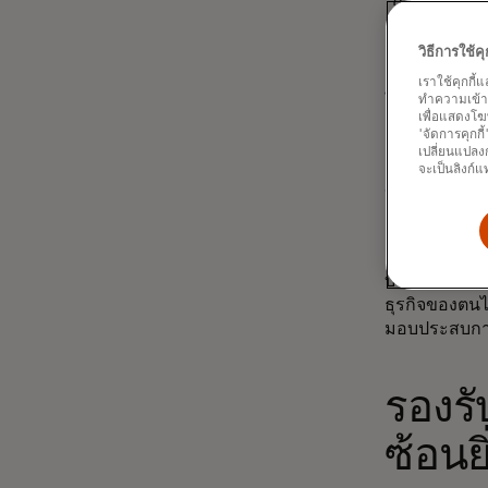
เนื่องจากสองใ
รองประธานบร
วิธีการใช้
และแอฟริกา ขอ
เราใช้คุกกี้
พัฒนาโค้ดให้
ทำความเข้าใจ
ชำระเงินข้าม
เพื่อแสดงโฆ
'จัดการคุกกี
ด้วยการเติบ
เปลี่ยนแปลงก
การชำระเงินร
จะเป็นลิงก์แ
ข้ามพรมแดนโดย
เต็มใจที่จะรอ
กฎระเบียบใหม
บริษัทฟินเท
ธุรกิจของตนได
มอบประสบการณ
รองรั
ซ้อนยิ