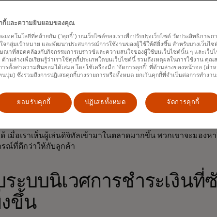
นสามของเส้นทางการโอนเงินที่ใหญ่ที่สุดในโลกอยู่ในภูมิภาคนี้” โอ
ิหารฝ่ายโซลูชันการโอนเงิน เอเชียแปซิฟิก ยุโรปตะวันออก ตะว
คุกกี้และความยินยอมของคุณ
ง Mastercard กล่าว “เมื่อ 15 ปีที่แล้ว ยกตัวอย่างเช่น คุณไม่มี
และเทคโนโลยีที่คล้ายกัน ('คุกกี้') บนเว็บไซต์ของเราเพื่อปรับปรุงเว็บไซต์ วัดประสิทธิภา
กับบริษัทในซาอุดีอาระเบีย ดังนั้นจึงไม่มีความต้องการอย่างมาก
กลุ่มเป้าหมาย และพัฒนาประสบการณ์การใช้งานของผู้ใช้ให้ดียิ่งขึ้น สำหรับบางเว็บไซต์ เ
พรมแดนให้กับบุคคลทั่วไป และด้วยเหตุนี้กระบวนการชำระเงินจึงไ
ษณาที่สอดคล้องกับกิจกรรมการเบราวซ์และความสนใจของผู้ใช้บนเว็บไซต์นั้น ๆ และเว็บไซต
้' ด้านล่างเพื่อเรียนรู้ว่าเราใช้คุกกี้ประเภทใดบนเว็บไซต์นี้ รวมถึงเหตุผลในการใช้งาน คุ
โตของอีคอมเมิร์ซและเศรษฐกิจแบบงานอิสระ (gig economy) ทำใ
ารตั้งค่าความยินยอมได้เสมอ โดยใช้เครื่องมือ 'จัดการคุกกี้' ที่ด้านล่างของหน้าจอ (สำห
ูปแบบใหม่ ๆ ซึ่งเพิ่มความต้องการและความคาดหวังของผู้คนต่อ
ทนปุ่ม) ซึ่งรวมถึงการปฏิเสธคุกกี้บางรายการหรือทั้งหมด ยกเว้นคุกกี้ที่จำเป็นต่อการทำงา
ทั่วไป “ตัวอย่างเช่น การคืนเงินที่รวดเร็วยิ่งขึ้นมีความสำคัญ เ
 5-7 วันอีกต่อไปแล้ว” คูร์ซุนกล่าว
ยอมรับคุกกี้
ปฏิเสธทั้งหมด
จัดการคุกกี้
่และการเปลี่ยนแปลงสู่ระบบดิจิทัลได้เปิดโอกาสให้ผู้ให้บริการ
ค และแพลตฟอร์มการซื้อขายออนไลน์ สามารถผนวกรวมการโอนเงิน
้ เมื่อเราเห็นผู้เล่นดิจิทัลเข้ามาในตลาดมากขึ้น พวกเขาจะมองหาว
์ที่ดีกว่าให้กับลูกค้า
บระบบนิเวศการชำระเงินที่ซ
่งขึ้น