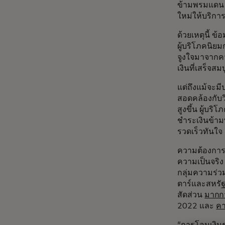
ข้ามพรมแดน จ
ใหม่ให้บริกา
ด้วยเหตุนี้ ข้
ผู้บริโภคนิ
จูงใจมาจากค
เงินที่เสร็จส
แต่ถึงแม้จะม
สอดคล้องกับว
สูงขึ้น ผู้บร
ชำระเงินข้าม
รวดเร็วทันใจ
ความต้องการ
ความเป็นจริ
กลุ่มความร่
ตาร์และสหรั
สัดส่วน
มากกว
2022 และ
คา
“การโอนเงิน