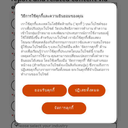
email.
*
First Name
วิธีการใช้คุกกี้และความยินยอมของคุณ
เราใช้คุกกี้และเทคโนโลยีที่คล้ายกัน ('คุกกี้') บนเว็บไซต์ของ
เราเพื่อปรับปรุงเว็บไซต์ วัดประสิทธิภาพการทำงาน ทำความ
เข้าใจกลุ่มเป้าหมาย และพัฒนาประสบการณ์การใช้งานของผู้
*
Last Name
ใช้ให้ดียิ่งขึ้น สำหรับบางเว็บไซต์ เรายังใช้คุกกี้เพื่อแสดง
โฆษณาที่สอดคล้องกับกิจกรรมการเบราวซ์และความสนใจของ
ผู้ใช้บนเว็บไซต์นั้น ๆ และเว็บไซต์อื่น คลิก 'จัดการคุกกี้' ด้าน
ล่างเพื่อเรียนรู้ว่าเราใช้คุกกี้ประเภทใดบนเว็บไซต์นี้ รวมถึง
*
Business Email Address
เหตุผลในการใช้งาน คุณสามารถเปลี่ยนแปลงการตั้งค่าความ
ยินยอมได้เสมอ โดยใช้เครื่องมือ 'จัดการคุกกี้' ที่ด้านล่างของ
หน้าจอ (สำหรับบางเว็บไซต์จะเป็นลิงก์แทนปุ่ม) ซึ่งรวมถึงการ
ปฏิเสธคุกกี้บางรายการหรือทั้งหมด ยกเว้นคุกกี้ที่จำเป็นต่อการ
ทำงานของเว็บไซต์
*
Job Title
ยอมรับคุกกี้
ปฏิเสธทั้งหมด
*
Organization Name
จัดการคุกกี้
*
Industry