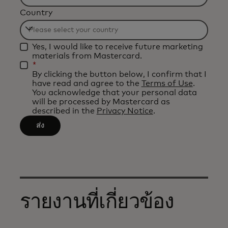
Filtering
Country
will
be
Filtering
applied
Yes, I would like to receive future marketing
will
after
materials from Mastercard.
be
*
3
By clicking the button below, I confirm that I
applied
characters.
have read and agree to the
Terms of Use
.
after
You acknowledge that your personal data
will be processed by Mastercard as
3
described in the
Privacy Notice
.
characters.
ส่ง
รายงานที่เกี่ยวข้อง