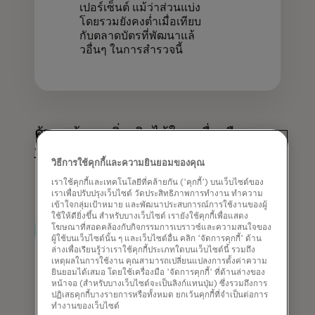
เปอร์เซ็นต์ แม้ว่าส่วนแบ่ง
โดยรวมยังคงต่ำเมื่อเทียบ
กับตลาดบัตรที่พัฒนาแล้
วอื่นๆ ในการสำรวจนี้
ค้นหาข้อมูลเพิ่มเติมได้ใน
เครื่องมือ
ประเมินตลาด
บน Mastercard
วิธีการใช้คุกกี้และความยินยอมของคุณ
Business Intelligence​
เราใช้คุกกี้และเทคโนโลยีที่คล้ายกัน ('คุกกี้') บนเว็บไซต์ของ
เราเพื่อปรับปรุงเว็บไซต์ วัดประสิทธิภาพการทำงาน ทำความ
เข้าใจกลุ่มเป้าหมาย และพัฒนาประสบการณ์การใช้งานของผู้
ใช้ให้ดียิ่งขึ้น สำหรับบางเว็บไซต์ เรายังใช้คุกกี้เพื่อแสดง
โฆษณาที่สอดคล้องกับกิจกรรมการเบราวซ์และความสนใจของ
ผู้ใช้บนเว็บไซต์นั้น ๆ และเว็บไซต์อื่น คลิก 'จัดการคุกกี้' ด้าน
ล่างเพื่อเรียนรู้ว่าเราใช้คุกกี้ประเภทใดบนเว็บไซต์นี้ รวมถึง
เหตุผลในการใช้งาน คุณสามารถเปลี่ยนแปลงการตั้งค่าความ
ยินยอมได้เสมอ โดยใช้เครื่องมือ 'จัดการคุกกี้' ที่ด้านล่างของ
หน้าจอ (สำหรับบางเว็บไซต์จะเป็นลิงก์แทนปุ่ม) ซึ่งรวมถึงการ
ปฏิเสธคุกกี้บางรายการหรือทั้งหมด ยกเว้นคุกกี้ที่จำเป็นต่อการ
ทำงานของเว็บไซต์