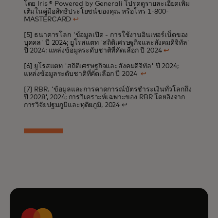
โดย Iris ® Powered by Generali โปรดดูรายละเอียดเพิ่ม
เติมในคู่มือสิทธิประโยชน์ของคุณ หรือโทร 1-800-
MASTERCARD
↩
[5] ธนาคารโลก 'ข้อมูลเปิด - การใช้งานอินเทอร์เน็ตของ
บุคคล' ปี 2024; ยูโรสแตท 'สถิติเศรษฐกิจและสังคมดิจิทัล'
ปี 2024; แหล่งข้อมูลระดับชาติที่คัดเลือก ปี 2024
↩
[6] ยูโรสแตท 'สถิติเศรษฐกิจและสังคมดิจิทัล' ปี 2024;
แหล่งข้อมูลระดับชาติที่คัดเลือก ปี 2024
↩
[7] RBR. 'ข้อมูลและการคาดการณ์บัตรชำระเงินทั่วโลกถึง
ปี 2028', 2024; การวิเคราะห์เฉพาะของ RBR โดยอิงจาก
การวิจัยปฐมภูมิและทุติยภูมิ, 2024
↩