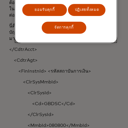
ต้องรวมโครงสร้างบางส่วนของข้อความ ISO 20022
ในเมื่อสามารถเปลี่ยนแปลงชื่อองค์ประกอบได้ ตัวอย่าง
ยอมรับคุกกี้
ปฏิเสธทั้งหมด
ต่อไปนี้แสดงให้เห็นถึงประเด็นนี้:
นี่คือตัวอย่างวิธีแสดงรหัส Sort Code และหมายเลข
จัดการคุกกี้
บัญชีของสหราชอาณาจักรในรูปแบบ XML ตาม
มาตรฐาน ISO 20022:
</CdtrAcct>
<CdtrAgt>
<FinInstnId> <รหัสสถาบันการเงิน>
<ClrSysMmbId>
<ClrSysId>
<Cd>GBDSC</Cd>
</ClrSysId>
<MmbId>080800</MmbId>