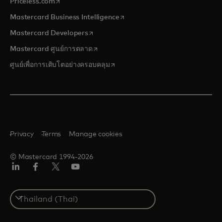
opens in a new tab
Priceless.com
opens in a new tab
Mastercard Business Intelligence
opens in a new tab
Mastercard Developers
opens in a new tab
Mastercard ศูนย์การตลาด
opens in a new tab
ศูนย์เพื่อการเติบโตอย่างครอบคลุม
Privacy
Terms
Manage cookies
© Mastercard 1994-2026
ลิงค์
เฟ
ทวิ
ยู
อิน
ซบุ๊ก
ต
ทูบ
เตอร์/
Select
เอ็กซ์
a
country