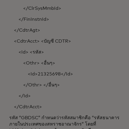
</ClrSysMmbId>
</FinInstnId>
</CdtrAgt>
<CdtrAcct> <บัญชี CDTR>
<Id> <รหัส>
<Othr> <อื่นๆ>
<Id>21325698</Id>
</Othr> </อื่นๆ>
</Id>
</CdtrAcct>
รหัส “GBDSC” กำหนดว่ารหัสสมาชิกคือ “รหัสธนาคาร
ภายในประเทศของสหราชอาณาจักร” โดยที่