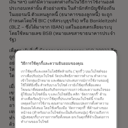
เงิน ฯลฯ) แต่ก็มีความแตกต่างกันในวิธีการใช้งานองค์
ประกอบเหล่านั้น ตัวอย่างเช่น ในสำนักหักบัญชีท้องถิ่น
ในเยอรมนี ตัวแทนลูกหนี้ (ธนาคารของลูกหนี้) จะถูก
กำหนดโดยใช้ BIC (รหัสระบุธุรกิจ) หรือ Bankleitzahl
(BLZ – ซึ่งได้มาจาก IBAN) แต่ในออสเตรเลียจะระบุ
โดยใช้หมายเลข BSB (หมายเลขสาขาธนาคารประจำ
รัฐ)
เพื่อรองรับสิ่งนี้ ข้อความตามมาตรฐาน ISO 20022 จึง
ถูกจัดโครงสร้างในลักษณะที่อนุญาตให้คุณระบุอย่างใด
อย่างหนึ่งได้ แต่ความยืดหยุ่นนี้ทำให้ข้อความมีขนาด
วิธีการใช้คุกกี้และความยินยอมของคุณ
ใหญ่กว่าที่จำเป็นอย่างเคร่งครัดสำหรับกรณีการใช้งาน
เราใช้คุกกี้และเทคโนโลยีที่คล้ายกัน ('คุกกี้') บนเว็บไซต์ของ
ใดๆ ก็ตาม
เราเพื่อปรับปรุงเว็บไซต์ วัดประสิทธิภาพการทำงาน ทำความ
เข้าใจกลุ่มเป้าหมาย และพัฒนาประสบการณ์การใช้งานของผู้
ใช้ให้ดียิ่งขึ้น สำหรับบางเว็บไซต์ เรายังใช้คุกกี้เพื่อแสดง
เมื่อนักพัฒนาออกแบบ API โดยเน้นความเรียบง่าย พวก
โฆษณาที่สอดคล้องกับกิจกรรมการเบราวซ์และความสนใจของ
เขามักจะใส่เฉพาะองค์ประกอบที่เกี่ยวข้องกับกรณีการ
ผู้ใช้บนเว็บไซต์นั้น ๆ และเว็บไซต์อื่น คลิก 'จัดการคุกกี้' ด้าน
ใช้งานของตนเท่านั้น ตัวอย่างเช่น หากอยู่ในสหราช
ล่างเพื่อเรียนรู้ว่าเราใช้คุกกี้ประเภทใดบนเว็บไซต์นี้ รวมถึง
เหตุผลในการใช้งาน คุณสามารถเปลี่ยนแปลงการตั้งค่าความ
อาณาจักร ก็ไม่จำเป็นต้องใส่หมายเลข BSB เนื่องจากเอ
ยินยอมได้เสมอ โดยใช้เครื่องมือ 'จัดการคุกกี้' ที่ด้านล่างของ
เจนต์ทั้งหมดจะถูกระบุด้วยรหัส Sort Code อยู่แล้ว ใน
หน้าจอ (สำหรับบางเว็บไซต์จะเป็นลิงก์แทนปุ่ม) ซึ่งรวมถึงการ
ปฏิเสธคุกกี้บางรายการหรือทั้งหมด ยกเว้นคุกกี้ที่จำเป็นต่อการ
ทำนองเดียวกัน หากตัวแทน (Agent) สามารถระบุได้
ทำงานของเว็บไซต์
ด้วยรหัสเรียงลำดับ (Sort Code) เท่านั้น แล้วทำไมจึง