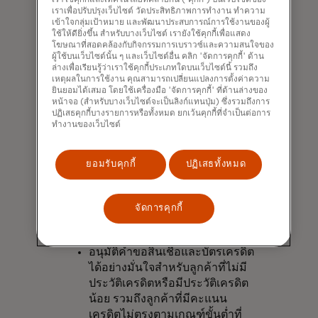
เราเพื่อปรับปรุงเว็บไซต์ วัดประสิทธิภาพการทำงาน ทำความ
โดยสรุปแล้ว ระบบธนาคารแบบเปิดไม่
เข้าใจกลุ่มเป้าหมาย และพัฒนาประสบการณ์การใช้งานของผู้
ใช้ให้ดียิ่งขึ้น สำหรับบางเว็บไซต์ เรายังใช้คุกกี้เพื่อแสดง
เพียงแต่ให้ข้อมูลทางการเงินที่ครบถ้วน
โฆษณาที่สอดคล้องกับกิจกรรมการเบราวซ์และความสนใจของ
มากขึ้นเกี่ยวกับผู้กู้ แต่ยังช่วยให้ผู้ให้กู้
ผู้ใช้บนเว็บไซต์นั้น ๆ และเว็บไซต์อื่น คลิก 'จัดการคุกกี้' ด้าน
สามารถตัดสินใจได้อย่างรอบคอบมาก
ล่างเพื่อเรียนรู้ว่าเราใช้คุกกี้ประเภทใดบนเว็บไซต์นี้ รวมถึง
เหตุผลในการใช้งาน คุณสามารถเปลี่ยนแปลงการตั้งค่าความ
ขึ้นอีกด้วย ข้อดีบางประการของการเปิด
ยินยอมได้เสมอ โดยใช้เครื่องมือ 'จัดการคุกกี้' ที่ด้านล่างของ
ระบบธนาคารเพื่อการให้สินเชื่อแก่ธุรกิจ
หน้าจอ (สำหรับบางเว็บไซต์จะเป็นลิงก์แทนปุ่ม) ซึ่งรวมถึงการ
ปฏิเสธคุกกี้บางรายการหรือทั้งหมด ยกเว้นคุกกี้ที่จำเป็นต่อการ
ขนาดเล็กและขนาดกลาง ได้แก่:
ทำงานของเว็บไซต์
เพิ่มประสิทธิภาพการบริหารความ
เสี่ยงโดยการเสริมข้อมูลจาก
ยอมรับคุกกี้
ปฏิเสธทั้งหมด
สำนักงานข้อมูลเครดิตด้วยข้อมูลที่
ได้รับอนุญาตจากธุรกิจขนาดกลาง
และขนาดย่อม (SMB) เกี่ยวกับ
จัดการคุกกี้
การบริหารกระแสเงินสดและยอด
คงเหลือในบัญชีเงินฝาก
อนุมัติคำขอสินเชื่อและบัตรเครดิต
ได้อย่างมั่นใจสำหรับลูกค้าที่ไม่มี
ประวัติเครดิตหรือมีประวัติเครดิต
น้อย รวมถึงลูกค้าที่มีคะแนน
เครดิตไม่ตรงตามเกณฑ์ขั้นต่ำที่