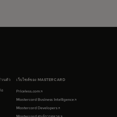
่วนตัว
เว็บไซต์ของ MASTERCARD
่อ
opens in a new tab
Priceless.com
opens in a new tab
Mastercard Business Intelligence
opens in a new tab
Mastercard Developers
opens in a new tab
Mastercard ศูนย์การตลาด