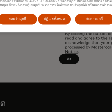
ารตั้งค่าความยินยอมได้เสมอ โดยใช้เครื่องมือ 'จัดการคุกกี้' ที่ด้านล่างของหน้าจอ (สำห
Country
will
ทนปุ่ม) ซึ่งรวมถึงการปฏิเสธคุกกี้บางรายการหรือทั้งหมด ยกเว้นคุกกี้ที่จำเป็นต่อการทำงา
เติบโตของสายการบินและ
be
Filtering
applied
ยอมรับคุกกี้
ปฏิเสธทั้งหมด
จัดการคุกกี้
Yes, I would like to rece
สบการณ์ของลูกค้า
will
after
materials from Masterc
กันไปในแต่ละภูมิภาค
be
*
3
By clicking the button b
applied
characters.
read and agree to the
T
after
acknowledge that your p
processed by Mastercard
3
Notice
.
characters.
ส่ง
ิต