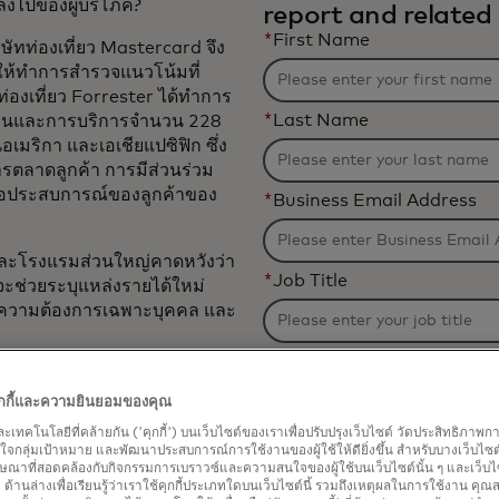
ปลงไปของผู้บริโภค?
report and related 
*
First Name
ิษัทท่องเที่ยว Mastercard จึง
 ให้ทำการสำรวจแนวโน้มที่
่องเที่ยว Forrester ได้ทำการ
*
Last Name
บินและการบริการจำนวน 228
เมริกา และเอเชียแปซิฟิก ซึ่ง
การตลาดลูกค้า การมีส่วนร่วม
ือประสบการณ์ของลูกค้าของ
*
Business Email Address
ละโรงแรมส่วนใหญ่คาดหวังว่า
*
Job Title
จะช่วยระบุแหล่งรายได้ใหม่
ับความต้องการเฉพาะบุคคล และ
*
Organization Name
้วิธีที่ผู้นำในบริษัทด้านการ
ประสบการณ์ของลูกค้าและความ
คุกกี้และความยินยอมของคุณ
มถึง:
และเทคโนโลยีที่คล้ายกัน ('คุกกี้') บนเว็บไซต์ของเราเพื่อปรับปรุงเว็บไซต์ วัดประสิทธิภา
*
Industry
กลุ่มเป้าหมาย และพัฒนาประสบการณ์การใช้งานของผู้ใช้ให้ดียิ่งขึ้น สำหรับบางเว็บไซต์ เ
ษณาที่สอดคล้องกับกิจกรรมการเบราวซ์และความสนใจของผู้ใช้บนเว็บไซต์นั้น ๆ และเว็บไซต
้' ด้านล่างเพื่อเรียนรู้ว่าเราใช้คุกกี้ประเภทใดบนเว็บไซต์นี้ รวมถึงเหตุผลในการใช้งาน คุ
Filtering
รรมการท่องเที่ยวและผลกระ