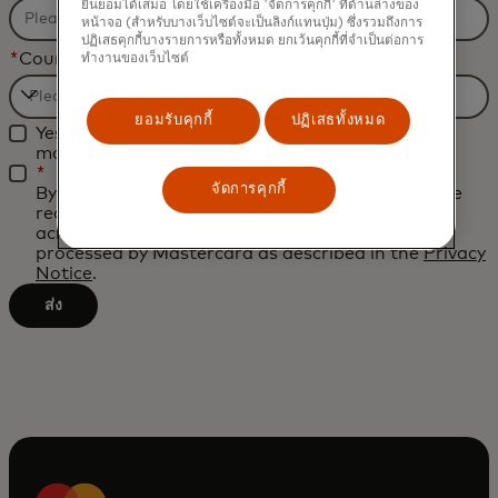
ยินยอมได้เสมอ โดยใช้เครื่องมือ 'จัดการคุกกี้' ที่ด้านล่างของ
หน้าจอ (สำหรับบางเว็บไซต์จะเป็นลิงก์แทนปุ่ม) ซึ่งรวมถึงการ
ปฏิเสธคุกกี้บางรายการหรือทั้งหมด ยกเว้นคุกกี้ที่จำเป็นต่อการ
*
Country
ทำงานของเว็บไซต์
Filtering
ยอมรับคุกกี้
ปฏิเสธทั้งหมด
Yes, I would like to receive future marketing
will
materials from Mastercard.
be
*
จัดการคุกกี้
By clicking the button below, I confirm that I have
applied
read and agree to the
Terms of Use
. You
after
acknowledge that your personal data will be
processed by Mastercard as described in the
Privacy
3
Notice
.
characters.
ส่ง