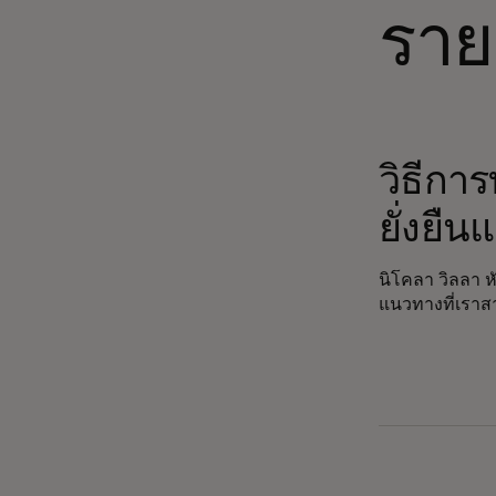
รายง
opens in a ne
วิธีกา
ยั่งยื
นิโคลา วิลลา 
แนวทางที่เราส