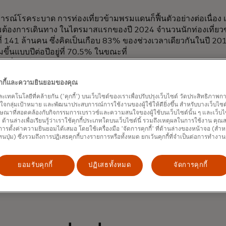
รณ์โรคระบาด การท่องเที่ยวข้ามพรมแดนก็ฟื้นตัวอย่างต่อเนื่อง 
มต้องการเดินทาง ในไตรมาสแรกของปี 2024 จำนวนนักท่องเที่ย
ี่ 141 ล้านคน ซึ่งคิดเป็นเกือบ 83% ของช่วงเวลาเดียวกันในปี 2019
มขึ้นแบบปีต่อปีอยู่ที่ 70.5% ในขณะที่
ี่ออกให้กับเขตบริหารพิเศษฮ่องกง เขตบริหารพิเศษมาเก๊า และไต้
ดับก่อนเกิดโรคระบาด 1 ซึ่งแสดงให้เห็นถึงโมเมนตัมการฟื้นตัวท
คุกกี้และความยินยอมของคุณ
ยะสั้น ในช่วงวันหยุดปีใหม่ปี 2024 ปริมาณการจราจรขาเข้าแล
วกลับมาอยู่ในระดับเดิมแล้ว
และเทคโนโลยีที่คล้ายกัน ('คุกกี้') บนเว็บไซต์ของเราเพื่อปรับปรุงเว็บไซต์ วัดประสิทธิภา
กลุ่มเป้าหมาย และพัฒนาประสบการณ์การใช้งานของผู้ใช้ให้ดียิ่งขึ้น สำหรับบางเว็บไซต์ เ
วงเวลาเดียวกันในปี 2019 นับเป็นสัญญาณสำคัญที่บ่งชี้ถึงความเชื่อมั่
ษณาที่สอดคล้องกับกิจกรรมการเบราวซ์และความสนใจของผู้ใช้บนเว็บไซต์นั้น ๆ และเว็บไซต
เที่ยวข้ามพรมแดนของจีนแผ่นดินใหญ่
้' ด้านล่างเพื่อเรียนรู้ว่าเราใช้คุกกี้ประเภทใดบนเว็บไซต์นี้ รวมถึงเหตุผลในการใช้งาน คุ
ารตั้งค่าความยินยอมได้เสมอ โดยใช้เครื่องมือ 'จัดการคุกกี้' ที่ด้านล่างของหน้าจอ (สำห
ทนปุ่ม) ซึ่งรวมถึงการปฏิเสธคุกกี้บางรายการหรือทั้งหมด ยกเว้นคุกกี้ที่จำเป็นต่อการทำงา
ยอมรับคุกกี้
ปฏิเสธทั้งหมด
จัดการคุกกี้