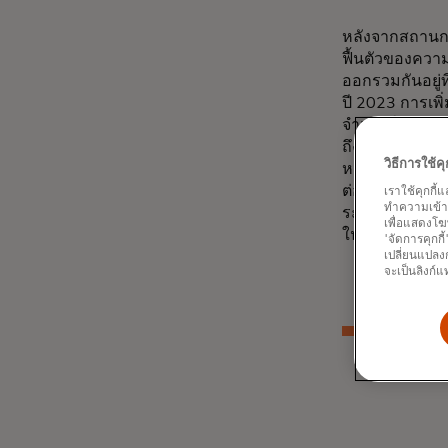
หลังจากสถานกา
ฟื้นตัวของควา
ออกรวมกันอยู่ท
ปี 2023 การเพิ่
จำนวนใบอนุญาตท
ถึง 114% ของระ
วิธีการใช้
หมายปลายทางระ
ต่อวันได้ฟื้นตั
เราใช้คุกกี้
ทำความเข้าใจ
ระดับเดียวกับช่
เพื่อแสดงโฆ
ในตลาดการท่อง
'จัดการคุกกี
เปลี่ยนแปลงก
จะเป็นลิงก์แ