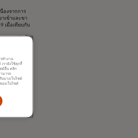
เนื่องจากการ
วขาเข้าและขา
 เมื่อเทียบกับ
หวัน เพิ่มขึ้น
ี่สำคัญในจุด
ะขาออกเฉลี่ย
พการทำงาน
รายังใช้คุกกี้
นที่เพิ่มขึ้น
์อื่น คลิก
ณสามารถ
รับบางเว็บไซต์
นของเว็บไซต์