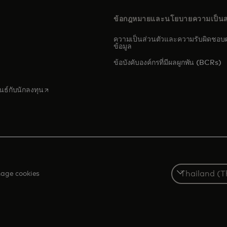
ข้อกฎหมายและนโยบายความเป็นส
ความเป็นส่วนตัวและความรับผิดชอบต
ข้อมูล
s in a new tab
ข้อบังคับองค์กรที่มีผลผูกพัน (BCRs)
pens in a new tab
opens in a new tab
นธ์กับนักลงทุน
Select
age cookies
a
country