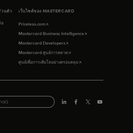
่วนตัว
เว็บไซต์ของ MASTERCARD
่อ
opens in a new tab
Priceless.com
opens in a new tab
Mastercard Business Intelligence
opens in a new tab
Mastercard Developers
opens in a new tab
Mastercard ศูนย์การตลาด
opens in a new tab
ศูนย์เพื่อการเติบโตอย่างครอบคลุม
ลิงค์
เฟ
ทวิ
ยู
อิน
ซบุ๊ก
ต
ทูบ
เตอร์/
เอ็กซ์