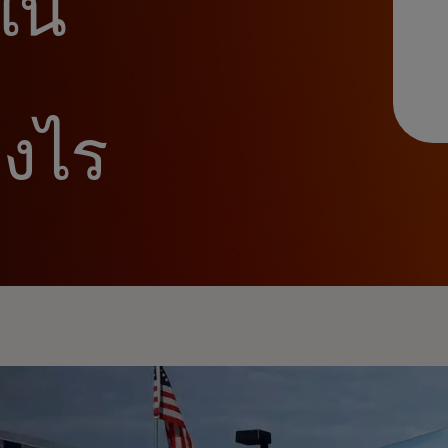
ใน
างไร