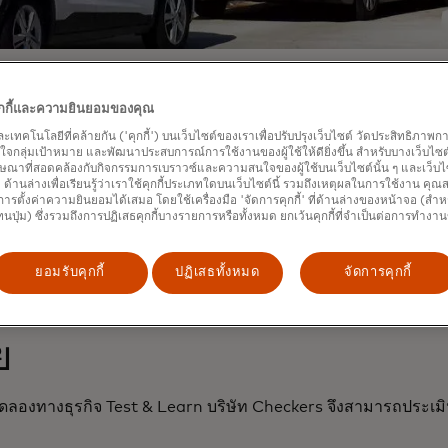
มสามารถย่อย
คุกกี้และความยินยอมของคุณ
วิเคราะห์ขั้นสูง
และเทคโนโลยีที่คล้ายกัน ('คุกกี้') บนเว็บไซต์ของเราเพื่อปรับปรุงเว็บไซต์ วัดประสิทธิภา
กลุ่มเป้าหมาย และพัฒนาประสบการณ์การใช้งานของผู้ใช้ให้ดียิ่งขึ้น สำหรับบางเว็บไซต์ เ
ษณาที่สอดคล้องกับกิจกรรมการเบราวซ์และความสนใจของผู้ใช้บนเว็บไซต์นั้น ๆ และเว็บไซต
้' ด้านล่างเพื่อเรียนรู้ว่าเราใช้คุกกี้ประเภทใดบนเว็บไซต์นี้ รวมถึงเหตุผลในการใช้งาน คุ
ารตั้งค่าความยินยอมได้เสมอ โดยใช้เครื่องมือ 'จัดการคุกกี้' ที่ด้านล่างของหน้าจอ (สำห
ทนปุ่ม) ซึ่งรวมถึงการปฏิเสธคุกกี้บางรายการหรือทั้งหมด ยกเว้นคุกกี้ที่จำเป็นต่อการทำงา
นอาหารแบบไดรฟ์ทรูในสหรัฐอเมริกา ต้องการทำความเข้าใจผลกระทบท
บริการจัดส่งอาหาร
ยอมรับคุกกี้
ปฏิเสธทั้งหมด
จัดการคุกกี้
ย
องทางธุรกิจ Test & Learn บริษัท Checkers จึงสามารถประเมิน