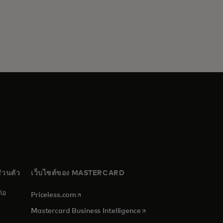
่วนตัว
เว็บไซต์ของ MASTERCARD
่อ
opens in a new tab
Priceless.com
opens in a new tab
Mastercard Business Intelligence