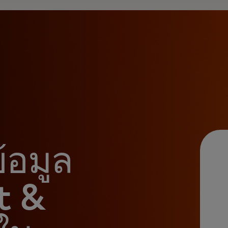
้อมูล
t &