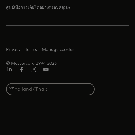
opens in a new tab
ศูนย์เพื่อการเติบโตอย่างครอบคลุม
Privacy
Terms
Manage cookies
© Mastercard 1994-2026
ลิงค์
เฟ
ทวิ
ยู
อิน
ซบุ๊ก
ต
ทูบ
เตอร์/
Select
เอ็กซ์
a
country