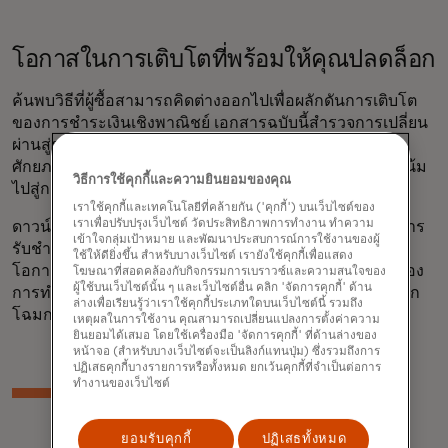
โอกาสในการเติบโตที่พร้อมให้คุณปลดล็อก
ค้นพบวิธีที่ผู้ซื้อสามารถคิดต่างออกไปเพื่อผลักดันการเติบโต
ของการชำระเงินเชิงพาณิชย์ เอกสารฉบับนี้สำรวจการเปลี่ยน
ผ่านสู่ระบบดิจิทัลของการชำระเงินทางการค้า โดยเน้นถึง
ศักยภาพในการเปลี่ยนแปลงของบัตรเสมือนจริง และแนวโน้ม
วิธีการใช้คุกกี้และความยินยอมของคุณ
ไปสู่การ "ทำให้เป็นแบบผู้บริโภค" ในภาคธุรกิจ
เราใช้คุกกี้และเทคโนโลยีที่คล้ายกัน ('คุกกี้') บนเว็บไซต์ของ
เราเพื่อปรับปรุงเว็บไซต์ วัดประสิทธิภาพการทำงาน ทำความ
ดาวน์โหลดเอกสารไวท์เปเปอร์ “ทลายกำแพงอุปสรรคในการ
เข้าใจกลุ่มเป้าหมาย และพัฒนาประสบการณ์การใช้งานของผู้
รับชำระเงินด้วยบัตรเครดิตเชิงพาณิชย์” เพื่อเรียนรู้เกี่ยวกับ
ใช้ให้ดียิ่งขึ้น สำหรับบางเว็บไซต์ เรายังใช้คุกกี้เพื่อแสดง
โอกาสในด้านการชำระเงินเชิงพาณิชย์ และความสำคัญของ
โฆษณาที่สอดคล้องกับกิจกรรมการเบราวซ์และความสนใจของ
ผู้ใช้บนเว็บไซต์นั้น ๆ และเว็บไซต์อื่น คลิก 'จัดการคุกกี้' ด้าน
การทำงานร่วมกันระหว่างพันธมิตรในอุตสาหกรรมเพื่อพลิก
ล่างเพื่อเรียนรู้ว่าเราใช้คุกกี้ประเภทใดบนเว็บไซต์นี้ รวมถึง
โฉมการรับชำระเงินเชิงพาณิชย์
เหตุผลในการใช้งาน คุณสามารถเปลี่ยนแปลงการตั้งค่าความ
ยินยอมได้เสมอ โดยใช้เครื่องมือ 'จัดการคุกกี้' ที่ด้านล่างของ
หน้าจอ (สำหรับบางเว็บไซต์จะเป็นลิงก์แทนปุ่ม) ซึ่งรวมถึงการ
ปฏิเสธคุกกี้บางรายการหรือทั้งหมด ยกเว้นคุกกี้ที่จำเป็นต่อการ
ทำงานของเว็บไซต์
ยอมรับคุกกี้
ปฏิเสธทั้งหมด