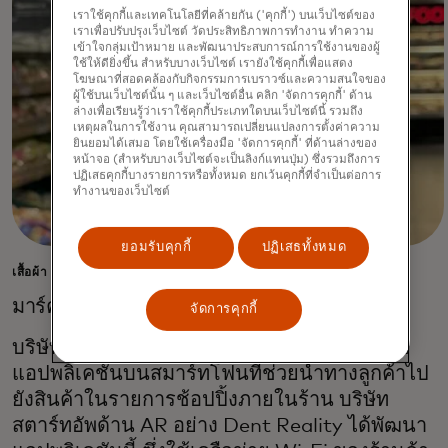
เราใช้คุกกี้และเทคโนโลยีที่คล้ายกัน ('คุกกี้') บนเว็บไซต์ของ
เราเพื่อปรับปรุงเว็บไซต์ วัดประสิทธิภาพการทำงาน ทำความ
เข้าใจกลุ่มเป้าหมาย และพัฒนาประสบการณ์การใช้งานของผู้
ใช้ให้ดียิ่งขึ้น สำหรับบางเว็บไซต์ เรายังใช้คุกกี้เพื่อแสดง
โฆษณาที่สอดคล้องกับกิจกรรมการเบราวซ์และความสนใจของ
ผู้ใช้บนเว็บไซต์นั้น ๆ และเว็บไซต์อื่น คลิก 'จัดการคุกกี้' ด้าน
ล่างเพื่อเรียนรู้ว่าเราใช้คุกกี้ประเภทใดบนเว็บไซต์นี้ รวมถึง
เหตุผลในการใช้งาน คุณสามารถเปลี่ยนแปลงการตั้งค่าความ
ยินยอมได้เสมอ โดยใช้เครื่องมือ 'จัดการคุกกี้' ที่ด้านล่างของ
หน้าจอ (สำหรับบางเว็บไซต์จะเป็นลิงก์แทนปุ่ม) ซึ่งรวมถึงการ
ปฏิเสธคุกกี้บางรายการหรือทั้งหมด ยกเว้นคุกกี้ที่จำเป็นต่อการ
ทำงานของเว็บไซต์
ยอมรับคุกกี้
ปฏิเสธทั้งหมด
เสื้อผ้า ของใช้ในบ้าน และอาหาร
มาร์คส์แอนด์สเปนเซอร์
จัดการคุกกี้
บริษัทค้าปลีกข้ามชาติสัญชาติอังกฤษ ได้เปิดตัว
แอปพลิเคชันบนสมาร์ทโฟนที่ช่วยนำทางลูกค้าไป
ยังสินค้าในรายการช้อปปิ้งภายในร้าน บริษัท
สตาร์ทอัพด้าน AR อย่าง Dent Reality ได้พัฒนา