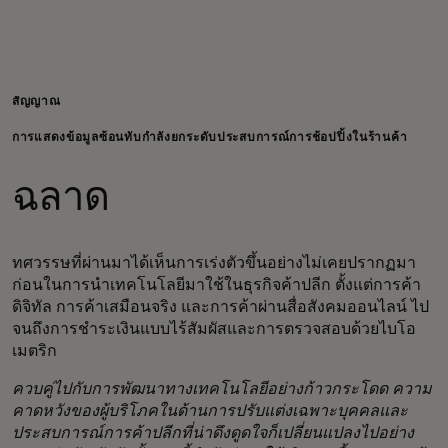
สำหรับคุณ
สำหรับธุรกิจ
สัญญาณ
การแสดงข้อมูลซ้อนทับกำลังยกระดับประสบการณ์การช้อปปิ้งในร้านค้า
เพื่อโลก
ฉลาด
สำหรับผู้สร้างนวัตกรรม
ทศวรรษที่ผ่านมาได้เห็นการเร่งตัวขึ้นอย่างไม่เคยปรากฏมา
ก่อนในการนำเทคโนโลยีมาใช้ในธุรกิจค้าปลีก ตั้งแต่การค้า
ข่าวสารและแนวโน้ม
ดิจิทัล การค้าเสมือนจริง และการค้าผ่านสื่อสังคมออนไลน์ ไป
จนถึงการชำระเงินแบบไร้สัมผัสและการตรวจสอบด้วยไบโอ
เมตริก
ควบคู่ไปกับการพัฒนาทางเทคโนโลยีอย่างก้าวกระโดด ความ
คาดหวังของผู้บริโภคในด้านการปรับแต่งเฉพาะบุคคลและ
ประสบการณ์การค้าปลีกที่น่าดึงดูดใจก็เปลี่ยนแปลงไปอย่าง