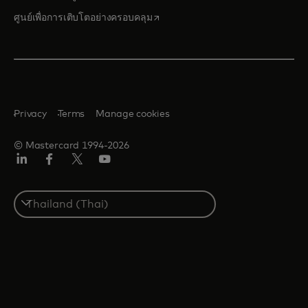
opens in a new tab
ศูนย์เพื่อการเติบโตอย่างครอบคลุม
Privacy
Terms
Manage cookies
© Mastercard 1994-2026
ลิงค์
เฟ
ทวิ
ยู
อิน
ซบุ๊ก
ต
ทูบ
เตอร์/
Select
เอ็กซ์
a
country