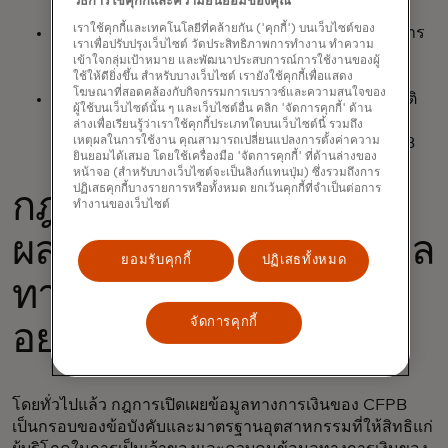
วิธีการใช้คุกกี้และความยินยอมของคุณ
การชำระเงินบางราย
เราใช้คุกกี้และเทคโนโลยีที่คล้ายกัน ('คุกกี้') บนเว็บไซต์ของ
ผู้รับข้อมูลจากภายนอก – บริษัทฟินเทคและสถาบันการ
เราเพื่อปรับปรุงเว็บไซต์ วัดประสิทธิภาพการทำงาน ทำความ
เงินที่ทำหน้าที่แทนผู้บริโภคในฐานะผู้รับข้อมูล และผู้
เข้าใจกลุ่มเป้าหมาย และพัฒนาประสบการณ์การใช้งานของผู้
รวบรวมข้อมูลที่ทำหน้าที่แทนผู้บริโภค
ใช้ให้ดียิ่งขึ้น สำหรับบางเว็บไซต์ เรายังใช้คุกกี้เพื่อแสดง
โฆษณาที่สอดคล้องกับกิจกรรมการเบราวซ์และความสนใจของ
หน่วยงานกำหนดมาตรฐานอุตสาหกรรมที่มีคุณสมบัติ
ผู้ใช้บนเว็บไซต์นั้น ๆ และเว็บไซต์อื่น คลิก 'จัดการคุกกี้' ด้าน
เหมาะสม – ผู้ออกมาตรฐานอุตสาหกรรมที่เป็นธรรม
ล่างเพื่อเรียนรู้ว่าเราใช้คุกกี้ประเภทใดบนเว็บไซต์นี้ รวมถึง
เปิดเผย และครอบคลุม ซึ่งได้รับการรับรองจาก CFPB
เหตุผลในการใช้งาน คุณสามารถเปลี่ยนแปลงการตั้งค่าความ
ยินยอมได้เสมอ โดยใช้เครื่องมือ 'จัดการคุกกี้' ที่ด้านล่างของ
หน้าจอ (สำหรับบางเว็บไซต์จะเป็นลิงก์แทนปุ่ม) ซึ่งรวมถึงการ
ปฏิเสธคุกกี้บางรายการหรือทั้งหมด ยกเว้นคุกกี้ที่จำเป็นต่อการ
กฎระเบียบที่เสนอมานี้ส่ง
ทำงานของเว็บไซต์
ผลกระทบต่อสิทธิในข้อมูล
ยอมรับคุกกี้
ปฏิเสธทั้งหมด
ทางการเงินส่วนบุคคล
จัดการคุกกี้
อย่างไร?
โดยทั่วไปแล้ว กฎการเปิดเผยข้อมูลทางการเงินของ CFPB
เป็นกรอบของข้อบังคับและมาตรฐานอุตสาหกรรมที่ให้สิทธิแก่