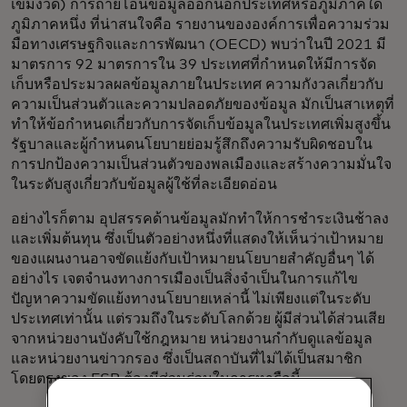
เข้มงวด) การถ่ายโอนข้อมูลออกนอกประเทศหรือภูมิภาคใด
ภูมิภาคหนึ่ง ที่น่าสนใจคือ รายงานขององค์การเพื่อความร่วม
มือทางเศรษฐกิจและการพัฒนา (OECD) พบว่าในปี 2021 มี
มาตรการ 92 มาตรการใน 39 ประเทศที่กำหนดให้มีการจัด
เก็บหรือประมวลผลข้อมูลภายในประเทศ ความกังวลเกี่ยวกับ
ความเป็นส่วนตัวและความปลอดภัยของข้อมูล มักเป็นสาเหตุที่
ทำให้ข้อกำหนดเกี่ยวกับการจัดเก็บข้อมูลในประเทศเพิ่มสูงขึ้น
รัฐบาลและผู้กำหนดนโยบายย่อมรู้สึกถึงความรับผิดชอบใน
การปกป้องความเป็นส่วนตัวของพลเมืองและสร้างความมั่นใจ
ในระดับสูงเกี่ยวกับข้อมูลผู้ใช้ที่ละเอียดอ่อน
อย่างไรก็ตาม อุปสรรคด้านข้อมูลมักทำให้การชำระเงินช้าลง
และเพิ่มต้นทุน ซึ่งเป็นตัวอย่างหนึ่งที่แสดงให้เห็นว่าเป้าหมาย
ของแผนงานอาจขัดแย้งกับเป้าหมายนโยบายสำคัญอื่นๆ ได้
อย่างไร เจตจำนงทางการเมืองเป็นสิ่งจำเป็นในการแก้ไข
ปัญหาความขัดแย้งทางนโยบายเหล่านี้ ไม่เพียงแต่ในระดับ
ประเทศเท่านั้น แต่รวมถึงในระดับโลกด้วย ผู้มีส่วนได้ส่วนเสีย
จากหน่วยงานบังคับใช้กฎหมาย หน่วยงานกำกับดูแลข้อมูล
และหน่วยงานข่าวกรอง ซึ่งเป็นสถาบันที่ไม่ได้เป็นสมาชิก
โดยตรงของ FSB ต้องมีส่วนร่วมในการหารือนี้