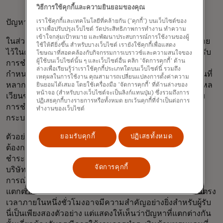
วิธีการใช้คุกกี้และความยินยอมของคุณ
เราใช้คุกกี้และเทคโนโลยีที่คล้ายกัน ('คุกกี้') บนเว็บไซต์ของ
ปัญหาและเป้าหมาย
เราเพื่อปรับปรุงเว็บไซต์ วัดประสิทธิภาพการทำงาน ทำความ
เข้าใจกลุ่มเป้าหมาย และพัฒนาประสบการณ์การใช้งานของผู้
ในส่วนของปัญหาและเป้าหมาย แผนงานได้กำหนดเป้าหมาย
ใช้ให้ดียิ่งขึ้น สำหรับบางเว็บไซต์ เรายังใช้คุกกี้เพื่อแสดง
ไว้ในด้านต้นทุน ความเร็ว Access และความโปร่งใส สำหรับ
โฆษณาที่สอดคล้องกับกิจกรรมการเบราวซ์และความสนใจของ
ผู้ใช้บนเว็บไซต์นั้น ๆ และเว็บไซต์อื่น คลิก 'จัดการคุกกี้' ด้าน
การชำระเงินแบบขายส่ง ขายปลีก และการโอนเงิน การ
ล่างเพื่อเรียนรู้ว่าเราใช้คุกกี้ประเภทใดบนเว็บไซต์นี้ รวมถึง
กำหนดเป้าหมายเหล่านี้อาจไม่ได้สะท้อนถึงกรณีการใช้งานที่
เหตุผลในการใช้งาน คุณสามารถเปลี่ยนแปลงการตั้งค่าความ
หลากหลายและข้อพิจารณาของตลาดท้องถิ่นสำหรับการไหล
ยินยอมได้เสมอ โดยใช้เครื่องมือ 'จัดการคุกกี้' ที่ด้านล่างของ
หน้าจอ (สำหรับบางเว็บไซต์จะเป็นลิงก์แทนปุ่ม) ซึ่งรวมถึงการ
เวียนข้ามพรมแดนอย่างครบถ้วนเสมอไป เนื่องจากธุรกรรม
ปฏิเสธคุกกี้บางรายการหรือทั้งหมด ยกเว้นคุกกี้ที่จำเป็นต่อการ
การชำระเงินดังกล่าวไม่ได้เข้ากับหมวดหมู่ที่กำหนดโดย
ทำงานของเว็บไซต์
กระบวนการของ G20 อย่างลงตัวเสมอไป
ตัวอย่างเช่น บริษัทที่ไม่ใช่สถาบันการเงินหลายแห่งอาจไม่
ยอมรับคุกกี้
ปฏิเสธทั้งหมด
ต้องการเงินภายในหนึ่งชั่วโมงนับจากเวลาที่เริ่มดำเนินการ
ชำระเงิน (ตามเป้าหมายความเร็วที่กำหนดไว้ในปัจจุบัน)
จัดการคุกกี้
บริษัทเหล่านี้อาจมีตารางการชำระเงินที่แน่นอนและคาด
การณ์ได้ ซึ่งสอดคล้องกับวงจรทางการเงินขององค์กร สิ่งนี้
แตกต่างจากกรณีการโอนเงินบางประเภท ซึ่งการได้รับเงินตรง
เวลาภายในหนึ่งชั่วโมงอาจมีความสำคัญอย่างยิ่งสำหรับผู้รับ
นี่เป็นเพียงสองตัวอย่าง แต่แสดงให้เห็นว่าปัญหาที่แตกต่างกัน