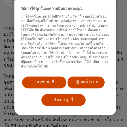
วิธีการใช้คุกกี้และความยินยอมของคุณ
เราใช้คุกกี้และเทคโนโลยีที่คล้ายกัน ('คุกกี้') บนเว็บไซต์ของ
เราเพื่อปรับปรุงเว็บไซต์ วัดประสิทธิภาพการทำงาน ทำความ
เข้าใจกลุ่มเป้าหมาย และพัฒนาประสบการณ์การใช้งานของผู้
ระบบธนาคารแบบเปิดสามารถช่วยสร้างเศรษฐกิจที่เอื้อ
ใช้ให้ดียิ่งขึ้น สำหรับบางเว็บไซต์ เรายังใช้คุกกี้เพื่อแสดง
ประโยชน์ต่อทุกคนได้ ข้อมูลเป็นหัวใจสำคัญของทุก
โฆษณาที่สอดคล้องกับกิจกรรมการเบราวซ์และความสนใจของ
ผู้ใช้บนเว็บไซต์นั้น ๆ และเว็บไซต์อื่น คลิก 'จัดการคุกกี้' ด้าน
ประสบการณ์ทางการเงิน ตั้งแต่การให้สินเชื่อ การบริหาร
ล่างเพื่อเรียนรู้ว่าเราใช้คุกกี้ประเภทใดบนเว็บไซต์นี้ รวมถึง
จัดการเงิน ไปจนถึงการชำระเงิน และอื่นๆ อีกมากมาย
เหตุผลในการใช้งาน คุณสามารถเปลี่ยนแปลงการตั้งค่าความ
นอกจากนี้ยังสามารถช่วยเหลือผู้ที่เข้าไม่ถึงบริการทางการเงิน
ยินยอมได้เสมอ โดยใช้เครื่องมือ 'จัดการคุกกี้' ที่ด้านล่างของ
หน้าจอ (สำหรับบางเว็บไซต์จะเป็นลิงก์แทนปุ่ม) ซึ่งรวมถึงการ
หรือผู้ที่มีประวัติเครดิตน้อยหรือไม่เคยใช้บริการทางการเงินมา
ปฏิเสธคุกกี้บางรายการหรือทั้งหมด ยกเว้นคุกกี้ที่จำเป็นต่อการ
ก่อน ด้วยการทำให้ Access ข้อมูลทางการเงินได้ง่ายขึ้น
ทำงานของเว็บไซต์
โลกยังอยู่ในช่วงเริ่มต้นของระบบธนาคารแบบเปิด ในฐานะ
อุตสาหกรรม เรากำลังเชื่อมต่อกับข้อมูลทางการเงินประเภท
ยอมรับคุกกี้
ปฏิเสธทั้งหมด
เพิ่มเติม (บางครั้งเรียกว่า Open Finance) เช่น การลงทุน การ
เกษียณอายุ เงินเดือน และค่าสาธารณูปโภค สถาบันการเงิน
จัดการคุกกี้
และบริษัทฟินเทคยังคงคิดค้นนวัตกรรมเพื่อยกระดับ
ประสบการณ์ทางการเงินอย่างต่อเนื่อง ในระบบนิเวศของการ
ชำระเงิน เรากำลังขยายทางเลือกให้ผู้บริโภคและธุรกิจ
สามารถชำระเงินหรือรับเงินได้ตามต้องการอย่างมาก ไม่ว่าจะ
เป็นวิธี สถานที่ หรือเวลาใดก็ตาม