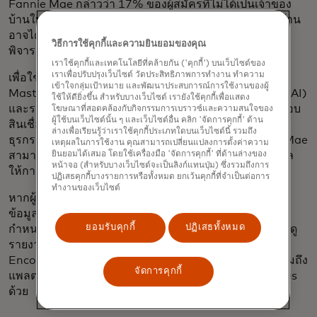
Fannie Mae กล่าวว่า 17% ของผู้สมัครที่ไม่ได้เป็นเจ้าของ
บ้านในช่วงสามปีที่ผ่านมา และไม่ได้รับการอนุมัติสินเชื่อบ้าน
อาจได้รับการอนุมัติหรือมีคุณสมบัติเหมาะสม หากมีการ
วิธีการใช้คุกกี้และความยินยอมของคุณ
พิจารณาประวัติการชำระค่าเช่าของพวกเขาด้วย
เราใช้คุกกี้และเทคโนโลยีที่คล้ายกัน ('คุกกี้') บนเว็บไซต์ของ
เราเพื่อปรับปรุงเว็บไซต์ วัดประสิทธิภาพการทำงาน ทำความ
เพื่อใช้ประโยชน์จากคุณสมบัติประวัติการชำระค่าเช่า
เข้าใจกลุ่มเป้าหมาย และพัฒนาประสบการณ์การใช้งานของผู้
Mastercard ให้บริการตรวจสอบทรัพย์สินและรายได้ (VOAI)
ใช้ให้ดียิ่งขึ้น สำหรับบางเว็บไซต์ เรายังใช้คุกกี้เพื่อแสดง
และรายงานตรวจสอบทรัพย์สิน (VOA) ผ่านบริการตรวจสอบ
โฆษณาที่สอดคล้องกับกิจกรรมการเบราวซ์และความสนใจของ
ผู้ใช้บนเว็บไซต์นั้น ๆ และเว็บไซต์อื่น คลิก 'จัดการคุกกี้' ด้าน
สินเชื่อที่อยู่อาศัย (MVS) ซึ่งประกอบด้วยข้อมูลการทำ
ล่างเพื่อเรียนรู้ว่าเราใช้คุกกี้ประเภทใดบนเว็บไซต์นี้ รวมถึง
ธุรกรรม 12 หรือ 24 เดือน ที่ Freddie Mac และ Fannie Mae
เหตุผลในการใช้งาน คุณสามารถเปลี่ยนแปลงการตั้งค่าความ
ยินยอมได้เสมอ โดยใช้เครื่องมือ 'จัดการคุกกี้' ที่ด้านล่างของ
สามารถนำไปใช้เพื่อระบุประวัติการชำระค่าเช่าที่อาจส่งผล
หน้าจอ (สำหรับบางเว็บไซต์จะเป็นลิงก์แทนปุ่ม) ซึ่งรวมถึงการ
ให้การประเมินเครดิตดีขึ้น
ปฏิเสธคุกกี้บางรายการหรือทั้งหมด ยกเว้นคุกกี้ที่จำเป็นต่อการ
ทำงานของเว็บไซต์
หากผู้ให้กู้ใช้รายงาน VOA พวกเขาสามารถเลือก Access
ข้อมูลได้ทั้ง 2 เดือนหรือ 12 เดือน เพื่อให้ตรงตามข้อ
ยอมรับคุกกี้
ปฏิเสธทั้งหมด
กำหนดการพิจารณาอนุมัติสินเชื่อของตนเอง สามารถเรียกดู
รายงานได้โดยตรงผ่าน API หรือสามารถดูได้ใน ICE
Encompass และ Encompass Consumer Connect รวมถึง
จัดการคุกกี้
แพลตฟอร์มจุดขาย (POS) สินเชื่อที่อยู่อาศัย SimpleNexus
ด้วย