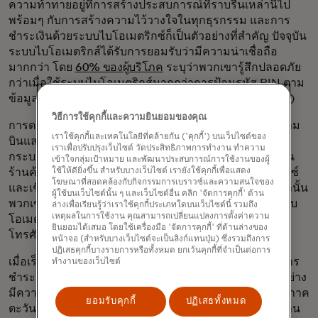
ความท้าทายอยู่ที่การสร้างประสบการณ์ที่ราบรื่นเหล่านี้ไป
พร้อมๆ กับการสร้างความไว้วางใจในทุกธุรกรรม และการ
ชำระเงินด้วยระบบไบโอเมตริกซ์ก็เป็นตัวอย่างที่สำคัญ ปัจจุบัน
ระบบไบโอเมตริกส์ได้รับการยอมรับว่ามีความน่าเชื่อถือ
มากกว่า โดย
60% ของผู้บริโภค
ระบุว่าพวกเขารู้สึกปลอดภัย
กว่าเมื่อใช้ระบบไบโอเมตริกส์มากกว่าการป้อนรหัส PIN ตาม
ข้อมูลจากดัชนีการชำระเงินใหม่ (New Payments Index)
วิธีการใช้คุกกี้และความยินยอมของคุณ
การตรวจสอบด้วยไบโอเมตริกซ์ถูกนำมาใช้แล้วในบางสนาม
เราใช้คุกกี้และเทคโนโลยีที่คล้ายกัน ('คุกกี้') บนเว็บไซต์ของ
บินและสำนักงาน และการชำระเงินด้วยไบโอเมตริกซ์จะมี
เราเพื่อปรับปรุงเว็บไซต์ วัดประสิทธิภาพการทำงาน ทำความ
กระบวนการที่คล้ายคลึงกัน กล่าวคือ ลูกค้าจะลงทะเบียนใน
เข้าใจกลุ่มเป้าหมาย และพัฒนาประสบการณ์การใช้งานของผู้
ใช้ให้ดียิ่งขึ้น สำหรับบางเว็บไซต์ เรายังใช้คุกกี้เพื่อแสดง
ร้านค้าหรือผ่านแอปพลิเคชัน ลงทะเบียนข้อมูลไบโอเมตริกซ์
โฆษณาที่สอดคล้องกับกิจกรรมการเบราวซ์และความสนใจของ
และเชื่อมโยงข้อมูลการชำระเงินเข้ากับข้อมูลเหล่านั้น จากนั้น
ผู้ใช้บนเว็บไซต์นั้น ๆ และเว็บไซต์อื่น คลิก 'จัดการคุกกี้' ด้าน
พวกเขาสามารถใช้ใบหน้าหรือโบกฝ่ามือเหนือเครื่องอ่านไบ
ล่างเพื่อเรียนรู้ว่าเราใช้คุกกี้ประเภทใดบนเว็บไซต์นี้ รวมถึง
เหตุผลในการใช้งาน คุณสามารถเปลี่ยนแปลงการตั้งค่าความ
โอเมตริกที่เคาน์เตอร์ชำระเงินแทนการหยิบการ์ดหรือ
ยินยอมได้เสมอ โดยใช้เครื่องมือ 'จัดการคุกกี้' ที่ด้านล่างของ
โทรศัพท์ออกมาได้
หน้าจอ (สำหรับบางเว็บไซต์จะเป็นลิงก์แทนปุ่ม) ซึ่งรวมถึงการ
ปฏิเสธคุกกี้บางรายการหรือทั้งหมด ยกเว้นคุกกี้ที่จำเป็นต่อการ
เมื่อเร็วๆ นี้ Mastercard ได้เปิดตัวโครงการ Biometric การ
ทำงานของเว็บไซต์
ชำระเงิน เพื่อเป็นแนวทางในการพัฒนาเทคโนโลยีใหม่นี้อย่าง
มีความรับผิดชอบ บริษัทคาดว่าจะเริ่มทดลองใช้งานในภูมิภาค
ยอมรับคุกกี้
ปฏิเสธทั้งหมด
ตะวันออกกลางและเอเชียแปซิฟิกในปี 2021 “เราเชื่อมานาน