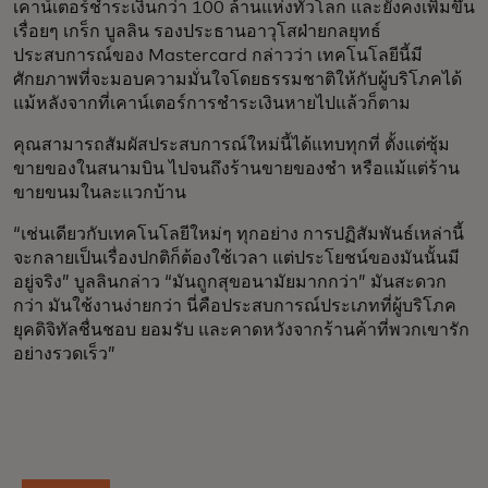
เคาน์เตอร์ชำระเงินกว่า 100 ล้านแห่งทั่วโลก และยังคงเพิ่มขึ้น
เรื่อยๆ เกร็ก บูลลิน รองประธานอาวุโสฝ่ายกลยุทธ์
ประสบการณ์ของ Mastercard กล่าวว่า เทคโนโลยีนี้มี
ศักยภาพที่จะมอบความมั่นใจโดยธรรมชาติให้กับผู้บริโภคได้
แม้หลังจากที่เคาน์เตอร์การชำระเงินหายไปแล้วก็ตาม
คุณสามารถสัมผัสประสบการณ์ใหม่นี้ได้แทบทุกที่ ตั้งแต่ซุ้ม
ขายของในสนามบิน ไปจนถึงร้านขายของชำ หรือแม้แต่ร้าน
ขายขนมในละแวกบ้าน
“เช่นเดียวกับเทคโนโลยีใหม่ๆ ทุกอย่าง การปฏิสัมพันธ์เหล่านี้
จะกลายเป็นเรื่องปกติก็ต้องใช้เวลา แต่ประโยชน์ของมันนั้นมี
อยู่จริง” บูลลินกล่าว “มันถูกสุขอนามัยมากกว่า” มันสะดวก
กว่า มันใช้งานง่ายกว่า นี่คือประสบการณ์ประเภทที่ผู้บริโภค
ยุคดิจิทัลชื่นชอบ ยอมรับ และคาดหวังจากร้านค้าที่พวกเขารัก
อย่างรวดเร็ว”