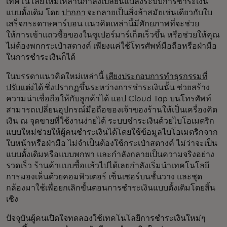
เทคโนโลยีใหม่เหล่านี้กำลังเปลี่ยนแปลงระบบการชำระเงิน
แบบดั้งเดิม โดย
ปากกา
จะกลายเป็นสิ่งล้าสมัยเช่นเดียวกับใบ
เสร็จกระดาษคาร์บอน แนวคิดเหล่านี้มีศักยภาพที่จะช่วย
ให้การเข้าแถวซื้อของในซูเปอร์มาร์เก็ตเร็วขึ้น หรือช่วยให้คุณ
ไม่ต้องพกกระเป๋าสตางค์ เพียงแค่ใช้โทรศัพท์มือถือหรือฝ่ามือ
ในการชำระเงินก็ได้
ในบรรดาแนวคิดใหม่เหล่านี้
เสียงประกอบการทำธุรกรรมที่
ปรับแต่งได้
ซึ่งปรากฏขึ้นระหว่างการชำระเงินนั้น ช่วยสร้าง
ความน่าเชื่อถือให้กับลูกค้าได้ แอป Cloud Tap บนโทรศัพท์
สามารถเปลี่ยนอุปกรณ์มือถือของเจ้าของร้านให้เป็นเครื่องคิด
เงิน ณ จุดขายที่ใช้งานง่ายได้ ระบบชำระเงินด้วยไบโอเมตริก
แบบใหม่ช่วยให้ผู้คนชำระเงินได้โดยใช้ข้อมูลไบโอเมตริกจาก
ใบหน้าหรือฝ่ามือ ไม่จำเป็นต้องใช้กระเป๋าสตางค์ ไม่ว่าจะเป็น
แบบดั้งเดิมหรือแบบพกพา และกำลังกลายเป็นความจริงอย่าง
รวดเร็ว ร้านค้าแบบซื้อแล้วไปได้เลยกำลังเริ่มนำเทคโนโลยี
การมองเห็นด้วยคอมพิวเตอร์ เซ็นเซอร์บนชั้นวาง และชุด
กล้องมาใช้เพื่อยกเลิกขั้นตอนการชำระเงินแบบดั้งเดิมโดยสิ้น
เชิง
ปัจจุบันผู้คนเปิดใจทดลองใช้เทคโนโลยีการชำระเงินใหม่ๆ