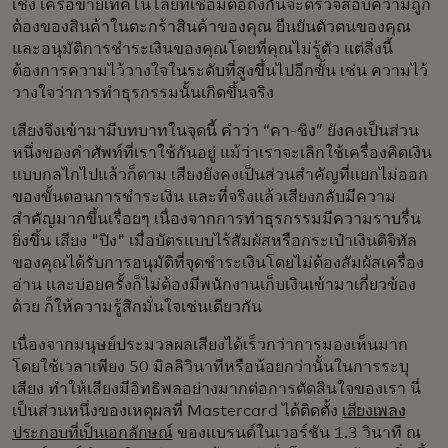
เชิง เครือข่ายเทคโนโลยีที่เชื่อมต่อถึงกันจะตรวจสอบความถูก
ต้องของสินค้าในตะกร้าสินค้าของคุณ ยืนยันตัวตนของคุณ
และอนุมัติการชำระเงินของคุณโดยที่คุณไม่รู้ตัว แต่สิ่งนี้
ต้องการความไว้วางใจในระดับที่สูงขึ้นไปอีกขั้น เช่น ความไว้
วางใจว่าการทำธุรกรรมนั้นเกิดขึ้นจริง
เสียงจึงเข้ามามีบทบาทในจุดนี้ คำว่า “คา-ชิง” ยังคงเป็นส่วน
หนึ่งของคำศัพท์ที่เราใช้กันอยู่ แม้ว่าเราจะเลิกใช้เครื่องคิดเงิน
แบบกลไกไปแล้วก็ตาม เสียงยังคงเป็นส่วนสำคัญที่แยกไม่ออก
ของขั้นตอนการชำระเงิน และที่จริงแล้วเสียงกลับมีความ
สำคัญมากขึ้นเรื่อยๆ เนื่องจากการทำธุรกรรมมีความราบรื่น
ยิ่งขึ้น เสียง "ปิง" เมื่อบัตรแบบไร้สัมผัสหรือกระเป๋าเงินดิจิทัล
ของคุณได้รับการอนุมัติที่จุดชำระเงินโดยไม่ต้องสัมผัสเครื่อง
อ่าน และบ่อยครั้งก็ไม่ต้องมีพนักงานเก็บเงินเข้ามาเกี่ยวข้อง
ด้วย ก็ให้ความรู้สึกมั่นใจเช่นเดียวกัน
เนื่องจากมนุษย์ประมวลผลเสียงได้เร็วกว่าการมองเห็นมาก
โดยใช้เวลาเพียง 50 มิลลิวินาทีหรือน้อยกว่านั้นในการระบุ
เสียง ทำให้เสียงมีอิทธิพลอย่างมากต่อการตัดสินใจของเรา นี่
เป็นส่วนหนึ่งของเหตุผลที่ Mastercard ได้ติดตั้ง
เสียงเพลง
ประกอบที่เป็นเอกลักษณ์
ของแบรนด์ในเวอร์ชัน 1.3 วินาที ณ