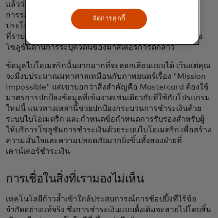
แล้วว่าระบบไบโอเมตริกส์เป็นวิธีที่ปลอดภัยกว่ารหัสผ่านใน
การระบุตัวบุคคลและตรวจสอบตัวตน และเราต้องการใช้
จัดการคุกกี้
ประโยชน์จากความปลอดภัยนั้นเพื่อสร้างวิธีการชำระเงิน
ที่ราบรื่นและล้ำสมัยยิ่งขึ้น” คริส รีด รองประธานบริหารฝ่าย
โซลูชันด้านการระบุตัวตนของมาสเตอร์การ์ดกล่าว
ข้อมูลไบโอเมตริกนั้นยากมากที่จะลอกเลียนแบบได้ เว้นแต่คุณ
จะมีงบประมาณมหาศาลเหมือนกับภาพยนตร์เรื่อง "Mission
Impossible" แต่เขาบอกว่าสิ่งสำคัญคือ Mastercard ต้องใช้
มาตรการปกป้องข้อมูลที่เข้มงวดเช่นเดียวกับที่ใช้กับโปรแกรม
ใหม่นี้ แนวทางเหล่านี้ช่วยปกป้องกระบวนการชำระเงินด้วย
ระบบไบโอเมตริก และกำหนดข้อกำหนดการรับรองสำหรับผู้
ให้บริการโซลูชันการชำระเงินด้วยระบบไบโอเมตริก เพื่อสร้าง
ความมั่นใจและความปลอดภัยมากยิ่งขึ้นทั้งสองฝ่ายที่
เคาน์เตอร์ชำระเงิน
การเชื่อในสิ่งที่เรามองไม่เห็น
เทคโนโลยีก้าวล้ำเข้าใกล้ประสบการณ์การช้อปปิ้งที่ไร้ข้อ
จำกัดอย่างแท้จริง ซึ่งการชำระเงินแบบดั้งเดิมจะหายไปโดยสิ้น