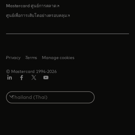
opens in a new tab
Mastercard ศูนย์การตลาด
opens in a new tab
ศูนย์เพื่อการเติบโตอย่างครอบคลุม
Privacy
Terms
Manage cookies
© Mastercard 1994-2026
ลิงค์
เฟ
ทวิ
ยู
อิน
ซบุ๊ก
ต
ทูบ
เตอร์/
Select
เอ็กซ์
a
country