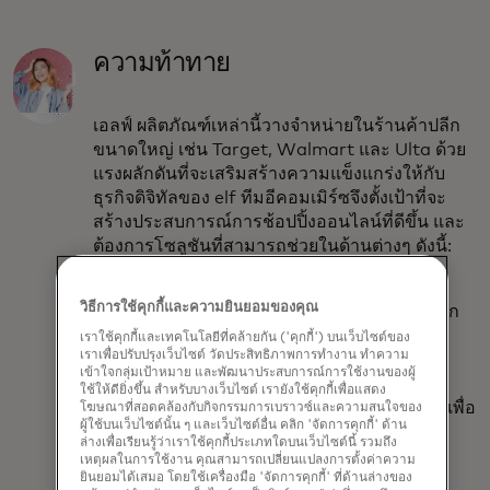
ความท้าทาย
เอลฟ์ ผลิตภัณฑ์เหล่านี้วางจำหน่ายในร้านค้าปลีก
ขนาดใหญ่ เช่น Target, Walmart และ Ulta ด้วย
แรงผลักดันที่จะเสริมสร้างความแข็งแกร่งให้กับ
ธุรกิจดิจิทัลของ elf ทีมอีคอมเมิร์ซจึงตั้งเป้าที่จะ
สร้างประสบการณ์การช้อปปิ้งออนไลน์ที่ดีขึ้น และ
ต้องการโซลูชันที่สามารถช่วยในด้านต่างๆ ดังนี้:
วิธีการใช้คุกกี้และความยินยอมของคุณ
การนำเข้าข้อมูลลูกค้าจากแหล่งข้อมูลหลัก
การระบุกลุ่มเป้าหมายที่มีมูลค่าสูง
เราใช้คุกกี้และเทคโนโลยีที่คล้ายกัน ('คุกกี้') บนเว็บไซต์ของ
เราเพื่อปรับปรุงเว็บไซต์ วัดประสิทธิภาพการทำงาน ทำความ
นำเสนอผลิตภัณฑ์ที่เหมาะสมที่สุดสำหรับ
เข้าใจกลุ่มเป้าหมาย และพัฒนาประสบการณ์การใช้งานของผู้
ลูกค้าแต่ละราย
ใช้ให้ดียิ่งขึ้น สำหรับบางเว็บไซต์ เรายังใช้คุกกี้เพื่อแสดง
ปรับปรุงประสบการณ์การใช้งานบนมือถือเพื่อ
โฆษณาที่สอดคล้องกับกิจกรรมการเบราวซ์และความสนใจของ
ผู้ใช้บนเว็บไซต์นั้น ๆ และเว็บไซต์อื่น คลิก 'จัดการคุกกี้' ด้าน
การค้นหาผลิตภัณฑ์ที่ดียิ่งขึ้น
ล่างเพื่อเรียนรู้ว่าเราใช้คุกกี้ประเภทใดบนเว็บไซต์นี้ รวมถึง
เหตุผลในการใช้งาน คุณสามารถเปลี่ยนแปลงการตั้งค่าความ
ยินยอมได้เสมอ โดยใช้เครื่องมือ 'จัดการคุกกี้' ที่ด้านล่างของ