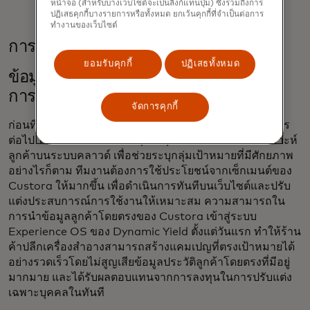
หน้าจอ (สำหรับบางเว็บไซต์จะเป็นลิงก์แทนปุ่ม) ซึ่งรวมถึงการ
ปฏิเสธคุกกี้บางรายการหรือทั้งหมด ยกเว้นคุกกี้ที่จำเป็นต่อการ
ทำงานของเว็บไซต์
การประหารชีวิต
ยอมรับคุกกี้
ปฏิเสธทั้งหมด
ข้อมูลลูกค้าบุคคลที่หนึ่งในอดีตได้รับ
การนำเข้าและเปิดใช้งานตั้งแต่วันแรก
จัดการคุกกี้
ก่อนที่จะผสานรวมกับ Dynamic Yield นั้น elf จะดำเนินการ
ต่อไป ใช้ Custora จาก Amperity ซึ่งเป็นซอฟต์แวร์วิเคราะห์
ลูกค้าบนระบบคลาวด์ เพื่อช่วยระบุกลุ่มเป้าหมายที่มีศักยภาพ
อย่างไรก็ตาม ทีมงานต้องการใช้ประโยชน์จากเซ็กเมนต์ของ
Custora ให้มากขึ้น เพื่อดำเนินการทันทีบนเว็บไซต์และปรับ
แต่งประสบการณ์การใช้งานให้เหมาะสม ความสามารถใน
การนำข้อมูลลูกค้าโดยตรงของ Custora เข้าสู่ระบบ
Experience OS ของ Dynamic Yield ตั้งแต่วันแรก ทำให้ร้าน
ค้าปลีกเครื่องสำอางสามารถสร้างแคมเปญที่ตรงเป้าหมายได้
อย่างรวดเร็วโดยไม่สูญเสียข้อมูลประวัติลูกค้าโดยตรงที่มีอยู่
มากมาย และได้รับผลตอบแทนจากการลงทุนในการปรับแต่ง
เฉพาะบุคคลในทันที