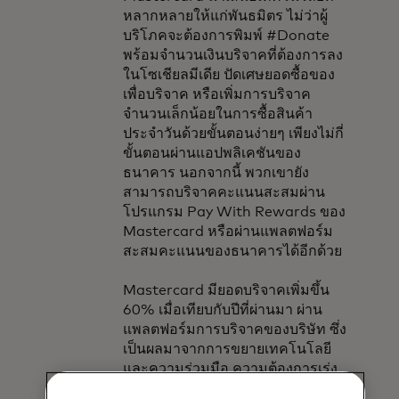
หลากหลายให้แก่พันธมิตร ไม่ว่าผู้
บริโภคจะต้องการพิมพ์ #Donate
พร้อมจำนวนเงินบริจาคที่ต้องการลง
ในโซเชียลมีเดีย ปัดเศษยอดซื้อของ
เพื่อบริจาค หรือเพิ่มการบริจาค
จำนวนเล็กน้อยในการซื้อสินค้า
ประจำวันด้วยขั้นตอนง่ายๆ เพียงไม่กี่
ขั้นตอนผ่านแอปพลิเคชันของ
ธนาคาร นอกจากนี้ พวกเขายัง
สามารถบริจาคคะแนนสะสมผ่าน
โปรแกรม Pay With Rewards ของ
Mastercard หรือผ่านแพลตฟอร์ม
สะสมคะแนนของธนาคารได้อีกด้วย
Mastercard มียอดบริจาคเพิ่มขึ้น
60% เมื่อเทียบกับปีที่ผ่านมา ผ่าน
แพลตฟอร์มการบริจาคของบริษัท ซึ่ง
เป็นผลมาจากการขยายเทคโนโลยี
และความร่วมมือ ความต้องการเร่ง
ด่วนที่เกิดจากสถานการณ์โควิด-19