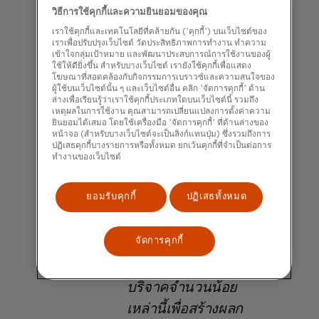
และการเติบโตตามธรรมชาติของการ
วิธีการใช้คุกกี้และความยินยอมของคุณ
บริจาคผ่านช่องทางดิจิทัล
เราใช้คุกกี้และเทคโนโลยีที่คล้ายกัน ('คุกกี้') บนเว็บไซต์ของ
เราเพื่อปรับปรุงเว็บไซต์ วัดประสิทธิภาพการทำงาน ทำความ
เข้าใจกลุ่มเป้าหมาย และพัฒนาประสบการณ์การใช้งานของผู้
ใช้ให้ดียิ่งขึ้น สำหรับบางเว็บไซต์ เรายังใช้คุกกี้เพื่อแสดง
โฆษณาที่สอดคล้องกับกิจกรรมการเบราวซ์และความสนใจของ
ผู้ใช้บนเว็บไซต์นั้น ๆ และเว็บไซต์อื่น คลิก 'จัดการคุกกี้' ด้าน
ล่างเพื่อเรียนรู้ว่าเราใช้คุกกี้ประเภทใดบนเว็บไซต์นี้ รวมถึง
เหตุผลในการใช้งาน คุณสามารถเปลี่ยนแปลงการตั้งค่าความ
ยินยอมได้เสมอ โดยใช้เครื่องมือ 'จัดการคุกกี้' ที่ด้านล่างของ
หน้าจอ (สำหรับบางเว็บไซต์จะเป็นลิงก์แทนปุ่ม) ซึ่งรวมถึงการ
“เราสามารถปลดล็อก
ปฏิเสธคุกกี้บางรายการหรือทั้งหมด ยกเว้นคุกกี้ที่จำเป็นต่อการ
พลังแห่งการให้
ทำงานของเว็บไซต์
สำหรับผู้ถือบัตรของ
ยอมรับคุกกี้
ปฏิเสธทั้งหมด
เรา โดยนำเสนอวิธี
การบริจาคที่ง่ายและ
จัดการคุกกี้
ปลอดภัย และใช้
ประโยชน์จากการ
บริจาคจำนวนน้อย
เหล่านี้เพื่อสร้างผลก