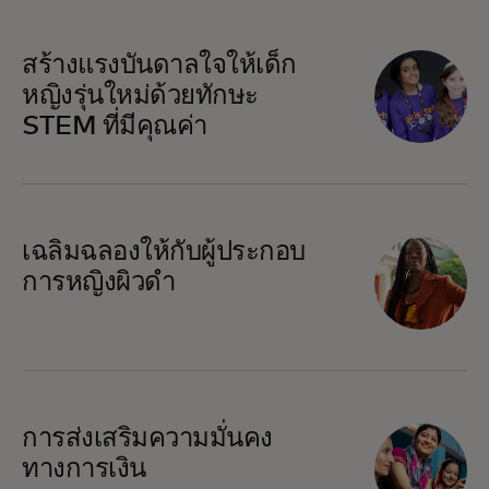
opens in a new tab
สร้างแรงบันดาลใจให้เด็ก
หญิงรุ่นใหม่ด้วยทักษะ
STEM ที่มีคุณค่า
opens in a new tab
เฉลิมฉลองให้กับผู้ประกอบ
การหญิงผิวดำ
opens in a new tab
การส่งเสริมความมั่นคง
ทางการเงิน