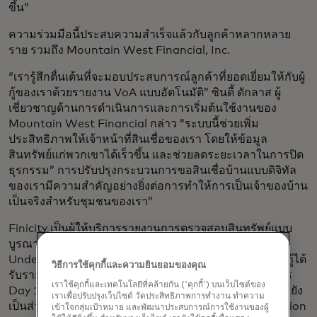
ขึ้น”
ความร่วมมือนี้ประสบความสำเร็จแล้วกับลูกค้าหลากหลาย
ราย รวมถึง Mountain West Financial, Inc.
“เรารู้สึกตื่นเต้นที่จะมอบประสบการณ์ลูกค้าที่ยอดเยี่ยมให้กับผู้
กู้ของเราด้วยรายงาน VoA แบบอัตโนมัติ” ซินดี้ ดักลาส ผู้
เชี่ยวชาญด้านการดำเนินการและการเริ่มต้นใช้งานของ
Mountain West Financial กล่าว “ระบบนี้ช่วยเพิ่ม
ประสิทธิภาพให้เจ้าหน้าที่สินเชื่อของเรา โดยให้ข้อมูล
สินทรัพย์แก่พวกเขาได้เร็วขึ้น และช่วยลดระยะเวลาในการปิด
ธุรกรรม” การปรับปรุงกระบวนการขอสินเชื่อบ้านแบบดิจิทัล
ของเรามีความสำคัญอย่างยิ่งต่อการทำให้การเป็นเจ้าของบ้าน
เป็นจริงสำหรับชุมชนของเรา”
Finicity เป็นผู้ให้บริการรายงานการตรวจสอบสินทรัพย์แบบ
บูรณาการที่ได้รับอนุญาตภายในระบบ Desktop
Underwriter ® (DU ® ) ของ Fannie Mae สิ่งนี้ทำให้ผู้ให้กู้ได้
วิธีการใช้คุกกี้และความยินยอมของคุณ
รับรายงานสินทรัพย์ที่ได้รับการตรวจสอบแล้วผ่านโครงการ
เราใช้คุกกี้และเทคโนโลยีที่คล้ายกัน ('คุกกี้') บนเว็บไซต์ของ
Day 1 Certainty™ ของ Fannie Mae นอกจากนี้ Finicity ยัง
เราเพื่อปรับปรุงเว็บไซต์ วัดประสิทธิภาพการทำงาน ทำความ
เป็นส่วนหนึ่งของโครงการนำร่อง Single Source Validation
เข้าใจกลุ่มเป้าหมาย และพัฒนาประสบการณ์การใช้งานของผู้