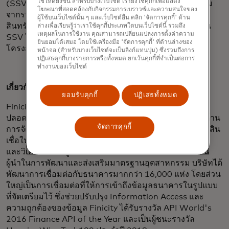
ใช้ให้ดียิ่งขึ้น สำหรับบางเว็บไซต์ เรายังใช้คุกกี้เพื่อแสดง
(SSV) ซึ่งหมายความว่า Fannie Mae จะใช้ข้อมูลธุรกรรม
โฆษณาที่สอดคล้องกับกิจกรรมการเบราวซ์และความสนใจของ
จากรายงานของ Finicity เพื่อตรวจสอบความถูกต้องของ
ผู้ใช้บนเว็บไซต์นั้น ๆ และเว็บไซต์อื่น คลิก 'จัดการคุกกี้' ด้าน
สินทรัพย์ รายได้ และการจ้างงาน มีแผนจะขยายการใช้งาน
ล่างเพื่อเรียนรู้ว่าเราใช้คุกกี้ประเภทใดบนเว็บไซต์นี้ รวมถึง
เหตุผลในการใช้งาน คุณสามารถเปลี่ยนแปลงการตั้งค่าความ
SSV ในวงกว้างขึ้นในช่วงปลายปีนี้ โดยจะต่อยอดจาก
ยินยอมได้เสมอ โดยใช้เครื่องมือ 'จัดการคุกกี้' ที่ด้านล่างของ
โครงการ Day 1 Certainty ของ Fannie Mae
หน้าจอ (สำหรับบางเว็บไซต์จะเป็นลิงก์แทนปุ่ม) ซึ่งรวมถึงการ
ปฏิเสธคุกกี้บางรายการหรือทั้งหมด ยกเว้นคุกกี้ที่จำเป็นต่อการ
ทำงานของเว็บไซต์
เกี่ยวกับ Finicity:
ยอมรับคุกกี้
ปฏิเสธทั้งหมด
Finicity สร้างระบบนิเวศการแบ่งปันข้อมูลทางการเงินที่
ปลอดภัย ครอบคลุม และล้ำสมัย Finicity นำเสนอโซลูชันด้าน
จัดการคุกกี้
การจัดการทางการเงิน การชำระเงิน และการตัดสินใจด้านสิน
เชื่อในธุรกิจสินเชื่อที่อยู่อาศัย ผ่านแพลตฟอร์มการรวบรวม
และวิเคราะห์ข้อมูลทางการเงินแบบเรียลไทม์ พร้อมทั้งเป็น
ผู้นำในการพัฒนาและส่งเสริมมาตรฐานอุตสาหกรรม บริษัทได้
พัฒนาการเชื่อมต่อกับธนาคารมากกว่า 16,000 แห่ง โดยส่วน
ใหญ่เป็นการเชื่อมต่อที่ให้การเข้าถึงข้อมูลธนาคารในรูปแบบ
ที่จัดเตรียมไว้ ซึ่งช่วยปรับปรุง Information Access และ
ความถูกต้องของข้อมูล Finicity ได้รับรางวัล API World's
2016 Finance API of the Year และเป็นผู้ชนะรางวัล