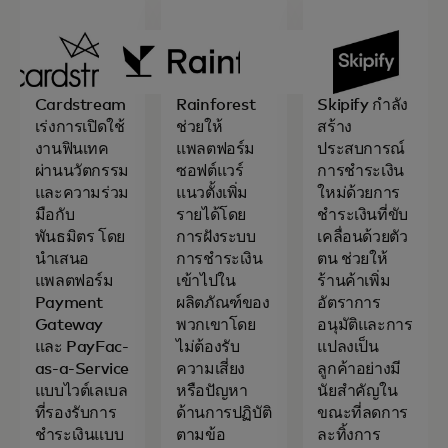
Cardstream
Rainforest
Skipify กำลัง
เร่งการเปิดใช้
ช่วยให้
สร้าง
งานฟินเทค
แพลตฟอร์ม
ประสบการณ์
ผ่านนวัตกรรม
ซอฟต์แวร์
การชำระเงิน
และความร่วม
แนวตั้งเพิ่ม
ใหม่ด้วยการ
มือกับ
รายได้โดย
ชำระเงินที่ขับ
พันธมิตร โดย
การฝังระบบ
เคลื่อนด้วยตัว
นำเสนอ
การชำระเงิน
ตน ช่วยให้
แพลตฟอร์ม
เข้าไปใน
ร้านค้าเพิ่ม
Payment
ผลิตภัณฑ์ของ
อัตราการ
Gateway
พวกเขาโดย
อนุมัติและการ
และ PayFac-
ไม่ต้องรับ
แปลงเป็น
as-a-Service
ความเสี่ยง
ลูกค้าอย่างมี
แบบไวต์เลเบล
หรือปัญหา
นัยสำคัญใน
ที่รองรับการ
ด้านการปฏิบัติ
ขณะที่ลดการ
ชำระเงินแบบ
ตามข้อ
ละทิ้งการ