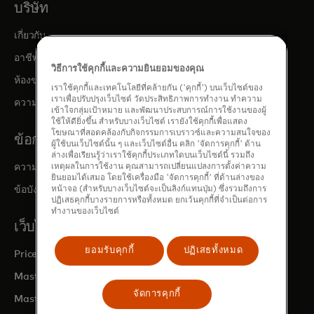
บริษัท
เกี่ยวกับ
opens in a new tab
อาชีพ
วิธีการใช้คุกกี้และความยินยอมของคุณ
opens in a new tab
ห้องข่าว
เราใช้คุกกี้และเทคโนโลยีที่คล้ายกัน ('คุกกี้') บนเว็บไซต์ของ
เราเพื่อปรับปรุงเว็บไซต์ วัดประสิทธิภาพการทำงาน ทำความ
opens in a new tab
ความสัมพันธ์กับนักลงทุน
เข้าใจกลุ่มเป้าหมาย และพัฒนาประสบการณ์การใช้งานของผู้
ใช้ให้ดียิ่งขึ้น สำหรับบางเว็บไซต์ เรายังใช้คุกกี้เพื่อแสดง
โฆษณาที่สอดคล้องกับกิจกรรมการเบราวซ์และความสนใจของ
ข้อกฎหมายและนโยบายความเป็นส่วนตัว
ผู้ใช้บนเว็บไซต์นั้น ๆ และเว็บไซต์อื่น คลิก 'จัดการคุกกี้' ด้าน
ล่างเพื่อเรียนรู้ว่าเราใช้คุกกี้ประเภทใดบนเว็บไซต์นี้ รวมถึง
เหตุผลในการใช้งาน คุณสามารถเปลี่ยนแปลงการตั้งค่าความ
ความเป็นส่วนตัวและความรับผิดชอบต่อข้อมูล
ยินยอมได้เสมอ โดยใช้เครื่องมือ 'จัดการคุกกี้' ที่ด้านล่างของ
หน้าจอ (สำหรับบางเว็บไซต์จะเป็นลิงก์แทนปุ่ม) ซึ่งรวมถึงการ
ข้อบังคับองค์กรที่มีผลผูกพัน (BCRs)
ปฏิเสธคุกกี้บางรายการหรือทั้งหมด ยกเว้นคุกกี้ที่จำเป็นต่อการ
ทำงานของเว็บไซต์
เว็บไซต์ของ MASTERCARD
ยอมรับคุกกี้
ปฏิเสธทั้งหมด
opens in a new tab
Priceless.com
opens in a new tab
Mastercard Business Intelligence
จัดการคุกกี้
opens in a new tab
Mastercard Developers