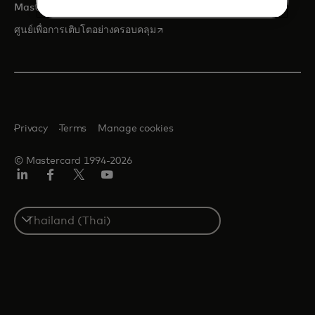
opens in a new tab
Mastercard ศูนย์การตลาด
opens in a new tab
ศูนย์เพื่อการเติบโตอย่างครอบคลุม
Privacy
Terms
Manage cookies
© Mastercard 1994-2026
ลิงค์
เฟ
ทวิ
ยู
อิน
ซบุ๊ก
ต
ทูบ
เตอร์/
Select
เอ็กซ์
a
country