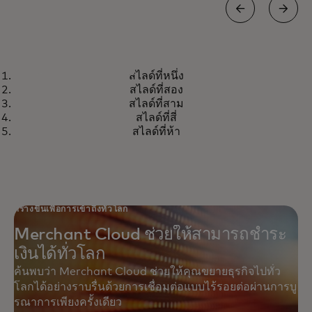
กรณีศึกษา
สไลด์ที่หนึ่ง
Amazon ใช้ Mastercard
opens in a new tab
เรียนรู้เพิ่มเติม
สไลด์ที่สอง
Gateway เพื่อชำระเงินให้กับร้านค้า
สไลด์ที่สาม
มากกว่า 4,000 รายอย่างรวดเร็ว
สไลด์ที่สี่
สไลด์ที่ห้า
ปลอดภัย และเชื่อถือได้
สร้างขึ้นเพื่อการเข้าถึงทั่วโลก
Merchant Cloud ช่วยให้สามารถชำระ
เงินได้ทั่วโลก
ค้นพบว่า Merchant Cloud ช่วยให้คุณขยายธุรกิจไปทั่ว
โลกได้อย่างราบรื่นด้วยการเชื่อมต่อแบบไร้รอยต่อผ่านการบู
รณาการเพียงครั้งเดียว