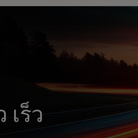
ว เร็ว