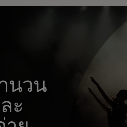
จำนวน
และ
จ่าย