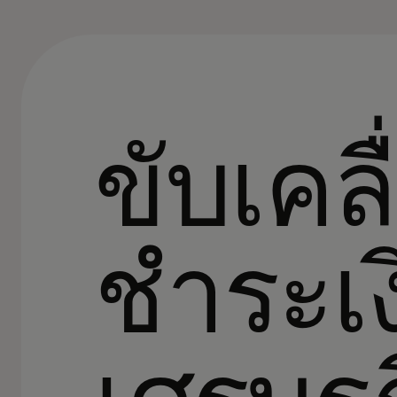
ขับเคล
ชำระเง