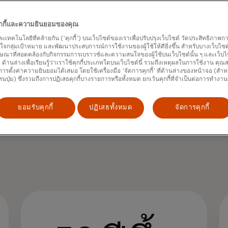
คุกกี้และความยินยอมของคุณ
และเทคโนโลยีที่คล้ายกัน ('คุกกี้') บนเว็บไซต์ของเราเพื่อปรับปรุงเว็บไซต์ วัดประสิทธิภา
กลุ่มเป้าหมาย และพัฒนาประสบการณ์การใช้งานของผู้ใช้ให้ดียิ่งขึ้น สำหรับบางเว็บไซต์ เ
ษณาที่สอดคล้องกับกิจกรรมการเบราวซ์และความสนใจของผู้ใช้บนเว็บไซต์นั้น ๆ และเว็บไซต
้' ด้านล่างเพื่อเรียนรู้ว่าเราใช้คุกกี้ประเภทใดบนเว็บไซต์นี้ รวมถึงเหตุผลในการใช้งาน คุ
ารตั้งค่าความยินยอมได้เสมอ โดยใช้เครื่องมือ 'จัดการคุกกี้' ที่ด้านล่างของหน้าจอ (สำห
ทนปุ่ม) ซึ่งรวมถึงการปฏิเสธคุกกี้บางรายการหรือทั้งหมด ยกเว้นคุกกี้ที่จำเป็นต่อการทำงา
ยอมรับคุกกี้
ปฏิเสธทั้งหมด
จัดการคุกกี้