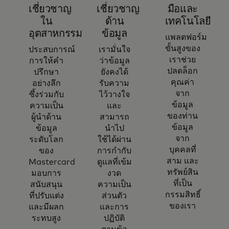
เชี่ยวชาญ
เชี่ยวชาญ
มือและ
ใน
ด้าน
เทคโนโลยี​
อุตสาหกรรม
ข้อมูล
แพลตฟอร์ม
ขั้นสูงของ
ประสบการณ์
เรามั่นใจ
เราช่วย
การให้คำ
ว่าข้อมูล
ปลดล็อก
ปรึกษา
ยังคงได้
คุณค่า
อย่างลึก
รับความ
จาก
ซึ้งร่วมกับ
ไว้วางใจ
ข้อมูล
ความเป็น
และ
ของท่าน
ผู้นำด้าน
สามารถ
ข้อมูล
ข้อมูล
นำไป
จาก
ระดับโลก
ใช้ได้ผ่าน
บุคคลที่
ของ
การกำกับ
สาม และ
Mastercard
ดูแลที่เข้ม
ทรัพย์สิน
มอบการ
งวด
ที่เป็น
สนับสนุน
ความเป็น
กรรมสิทธิ์
ที่ปรับแต่ง
ส่วนตัว
ของเรา
และมีผลก
และการ
ระทบสูง
ปฏิบัติ