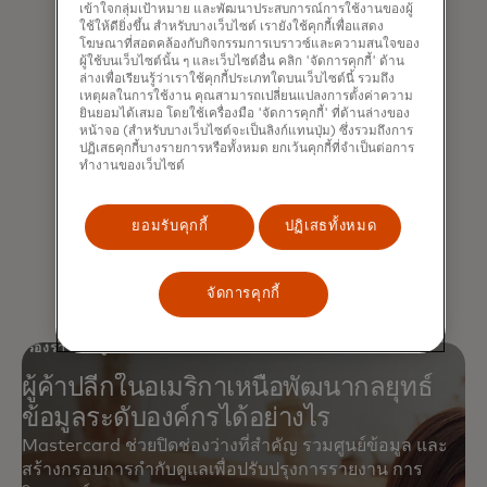
เข้าใจกลุ่มเป้าหมาย และพัฒนาประสบการณ์การใช้งานของผู้
ใช้ให้ดียิ่งขึ้น สำหรับบางเว็บไซต์ เรายังใช้คุกกี้เพื่อแสดง
โฆษณาที่สอดคล้องกับกิจกรรมการเบราวซ์และความสนใจของ
ผู้ใช้บนเว็บไซต์นั้น ๆ และเว็บไซต์อื่น คลิก 'จัดการคุกกี้' ด้าน
สร้างรากฐานสำหรับการจัดการข้อมูล
ล่างเพื่อเรียนรู้ว่าเราใช้คุกกี้ประเภทใดบนเว็บไซต์นี้ รวมถึง
เหตุผลในการใช้งาน คุณสามารถเปลี่ยนแปลงการตั้งค่าความ
ยินยอมได้เสมอ โดยใช้เครื่องมือ 'จัดการคุกกี้' ที่ด้านล่างของ
ทำลายกำแพง, ตรวจสอบให้แน่ใจว่ามี
หน้าจอ (สำหรับบางเว็บไซต์จะเป็นลิงก์แทนปุ่ม) ซึ่งรวมถึงการ
ปฏิเสธคุกกี้บางรายการหรือทั้งหมด ยกเว้นคุกกี้ที่จำเป็นต่อการ
ความสอดคล้องกัน และเปิดใช้งานข้อมูล
ทำงานของเว็บไซต์
เชิงลึกที่ขับเคลื่อนการตัดสินใจที่ชาญ
ฉลาดยิ่งขึ้น
ยอมรับคุกกี้
ปฏิเสธทั้งหมด
จัดการคุกกี้
เรื่องราวของลูกค้า
ผู้ค้าปลีกในอเมริกาเหนือพัฒนากลยุทธ์
ข้อมูลระดับองค์กรได้อย่างไร
Mastercard ช่วยปิดช่องว่างที่สำคัญ รวมศูนย์ข้อมูล และ
สร้างกรอบการกำกับดูแลเพื่อปรับปรุงการรายงาน การ