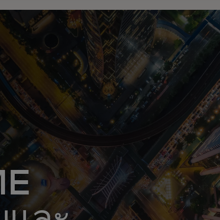
ME
บและ