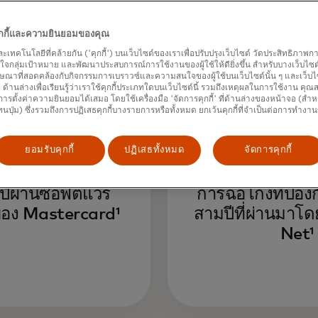
คุกกี้และความยินยอมของคุณ
และเทคโนโลยีที่คล้ายกัน ('คุกกี้') บนเว็บไซต์ของเราเพื่อปรับปรุงเว็บไซต์ วัดประสิทธิภา
กลุ่มเป้าหมาย และพัฒนาประสบการณ์การใช้งานของผู้ใช้ให้ดียิ่งขึ้น สำหรับบางเว็บไซต์ เ
5 แสน
~$5 ห
ษณาที่สอดคล้องกับกิจกรรมการเบราวซ์และความสนใจของผู้ใช้บนเว็บไซต์นั้น ๆ และเว็บไซต
้' ด้านล่างเพื่อเรียนรู้ว่าเราใช้คุกกี้ประเภทใดบนเว็บไซต์นี้ รวมถึงเหตุผลในการใช้งาน คุ
ารตั้งค่าความยินยอมได้เสมอ โดยใช้เครื่องมือ 'จัดการคุกกี้' ที่ด้านล่างของหน้าจอ (สำห
ทนปุ่ม) ซึ่งรวมถึงการปฏิเสธคุกกี้บางรายการหรือทั้งหมด ยกเว้นคุกกี้ที่จำเป็นต่อการทำงา
้าน
ล้
ยอมรับคุกกี้
ปฏิเสธทั้งหมด
จัดการคุกกี้
ี่ดำเนินการเป็น
การสูญเสียที่อาจ
ปีผ่านซอฟต์แวร์
การฉ้อโกงที่ป้อง
อง Mastercard¹
สามปีที่ผ่านมาโด
Net¹