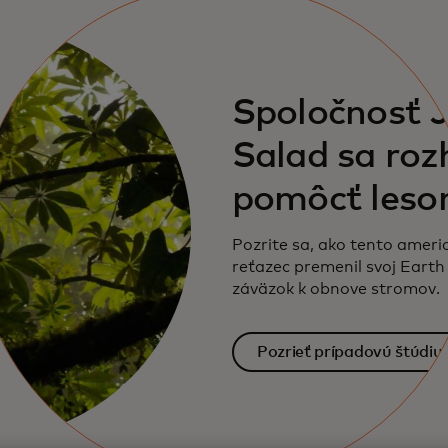
Spoločnosť 
Salad sa roz
pomôcť les
Pozrite sa, ako tento ameri
reťazec premenil svoj Eart
záväzok k obnove stromov.
Pozrieť prípadovú štúdiu