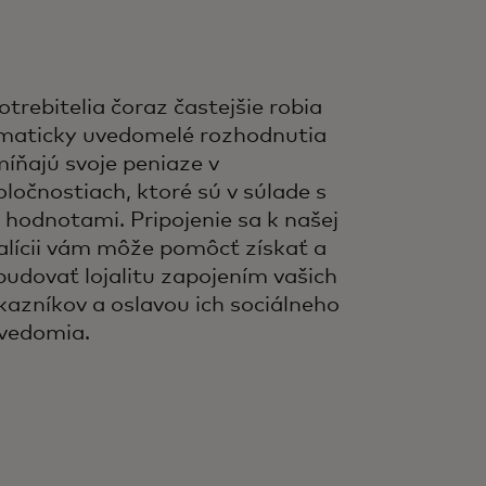
otrebitelia čoraz častejšie robia
imaticky uvedomelé rozhodnutia
míňajú svoje peniaze v
oločnostiach, ktoré sú v súlade s
h hodnotami. Pripojenie sa k našej
alícii vám môže pomôcť získať a
budovať lojalitu zapojením vašich
kazníkov a oslavou ich sociálneho
vedomia.