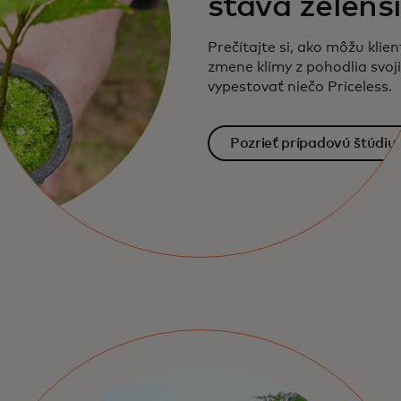
stáva zelenš
Prečítajte si, ako môžu klien
zmene klímy z pohodlia svo
vypestovať niečo Priceless.
Pozrieť prípadovú štúdiu