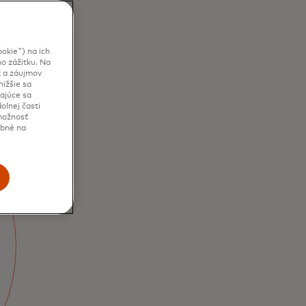
okie") na ich
o zážitku. Na
t a záujmov
ižšie sa
kajúce sa
olnej časti
 možnosť
ebné na