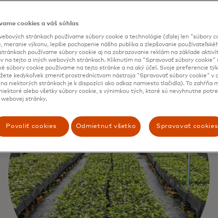
vame cookies a váš súhlas
ebových stránkach používame súbory cookie a technológie (ďalej len "súbory co
, meranie výkonu, lepšie pochopenie nášho publika a zlepšovanie používateľskéh
stránkach používame súbory cookie aj na zobrazovanie reklám na základe aktiví
v na tejto a iných webových stránkach. Kliknutím na "Spravovať súbory cookie" n
ké súbory cookie používame na tejto stránke a na aký účel. Svoje preferencie tý
ete kedykoľvek zmeniť prostredníctvom nástroja "Spravovať súbory cookie" v d
na niektorých stránkach je k dispozícii ako odkaz namiesto tlačidla). To zahŕňa
iektoré alebo všetky súbory cookie, s výnimkou tých, ktoré sú nevyhnutne potr
 webovej stránky.
Povoliť cookies
Odmietnuť všetko
Spravovať cookies