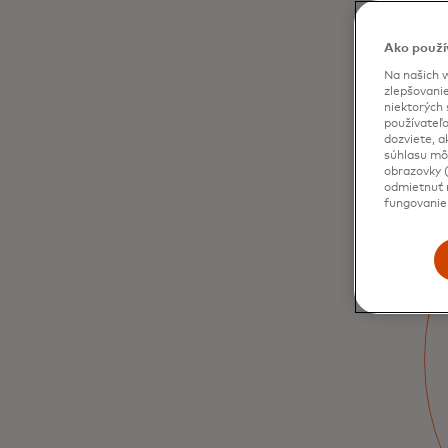
Ako použí
Na našich w
zlepšovanie
niektorých 
používateľo
dozviete, a
súhlasu môž
obrazovky (
odmietnuť n
fungovanie
Hellenic Bank
pestuje a napreduje
Od vzniku dobrých nápadov až po darovanie
častí nákupov, pozrite sa, ako táto cyperská
banka vzbudila záujem a získala nových
klientov.