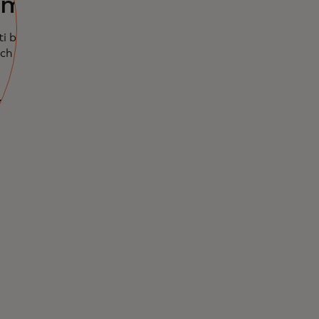
ím
ti bojovať proti
jich domovov a