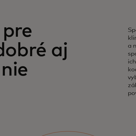
 pre
Sp
kl
dobré aj
a 
sp
ic
nie
ko
vy
zá
po