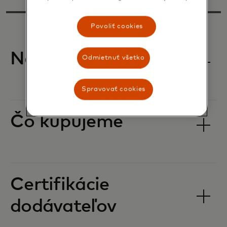
Povoliť cookies
Náš záväzok
Odmietnuť všetko
Spravovať cookies
Čo kupujeme
Certifikácie
dodávateľov