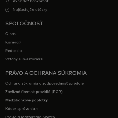
Vyhľadať bankomat
Najčastejšie otázky
SPOLOČNOSŤ
O nás
opens in a new tab
Kariéra
Redakcia
opens in a new tab
Vzťahy s investormi
PRÁVO A OCHRANA SÚKROMIA
Ochrana súkromia a zodpovednosť za údaje
Záväzné firemné pravidlá (BCR)
Medzibankové poplatky
opens in a new tab
Kódex správania
Pravidlá Mastercard Switch