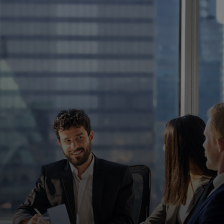
Pre vás
Pre firmy
Pre svet
Pre inovátorov
Novinky a trendy