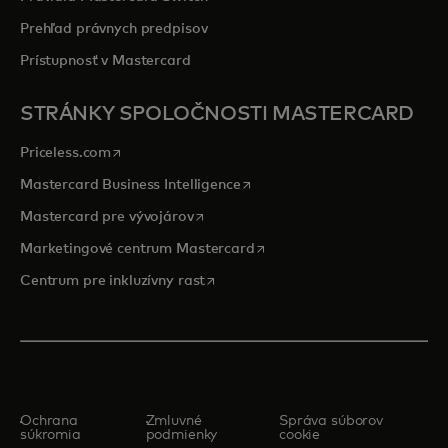
Prehľad právnych predpisov
Prístupnosť v Mastercard
STRÁNKY SPOLOČNOSTI MASTERCARD
opens in a new tab
Priceless.com
opens in a new tab
Mastercard Business Intelligence
opens in a new tab
Mastercard pre vývojárov
opens in a new tab
Marketingové centrum Mastercard
opens in a new tab
Centrum pre inkluzívny rast
Ochrana
Zmluvné
Správa súborov
súkromia
podmienky
cookie