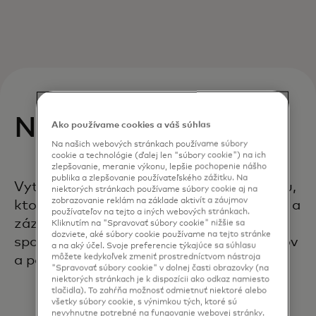
Naše poslanie
Ako používame cookies a váš súhlas
Na našich webových stránkach používame súbory
cookie a technológie (ďalej len "súbory cookie") na ich
zlepšovanie, meranie výkonu, lepšie pochopenie nášho
publika a zlepšovanie používateľského zážitku. Na
Vytvoriť robustnú dodávateľskú základňu,
niektorých stránkach používame súbory cookie aj na
zobrazovanie reklám na základe aktivít a záujmov
ktorá integruje podniky všetkých veľkostí a
používateľov na tejto a iných webových stránkach.
zázemí, vytvára trvalú hodnotu pre
Kliknutím na "Spravovať súbory cookie" nižšie sa
dozviete, aké súbory cookie používame na tejto stránke
spoločnosť Mastercard a našich partnerov
a na aký účel. Svoje preferencie týkajúce sa súhlasu
môžete kedykoľvek zmeniť prostredníctvom nástroja
a posilňuje naše komunity.
"Spravovať súbory cookie" v dolnej časti obrazovky (na
niektorých stránkach je k dispozícii ako odkaz namiesto
tlačidla). To zahŕňa možnosť odmietnuť niektoré alebo
všetky súbory cookie, s výnimkou tých, ktoré sú
nevyhnutne potrebné na fungovanie webovej stránky.