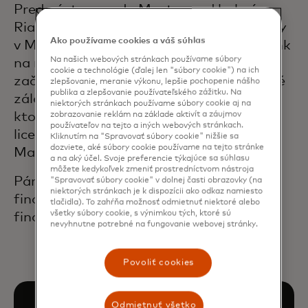
Pred nástupom do Mastercard bol pán
Riaby riaditeľom pre platobné prostriedky
Ako používame cookies a váš súhlas
v Most-Bank, jednej z priekopníckych bánk
Na našich webových stránkach používame súbory
na ruskom kartovom trhu. Svoju kariéru
cookie a technológie (ďalej len "súbory cookie") na ich
začal v Banke pre zahraničné ekonomické
zlepšovanie, meranie výkonu, lepšie pochopenie nášho
publika a zlepšovanie používateľského zážitku. Na
záležitosti ZSSR (Vnešekonombank),
niektorých stránkach používame súbory cookie aj na
ktorá ako prvá banka v ZSSR podpísala
zobrazovanie reklám na základe aktivít a záujmov
používateľov na tejto a iných webových stránkach.
licenčnú zmluvu so spoločnosťou
Kliknutím na "Spravovať súbory cookie" nižšie sa
dozviete, aké súbory cookie používame na tejto stránke
Mastercard.
a na aký účel. Svoje preferencie týkajúce sa súhlasu
môžete kedykoľvek zmeniť prostredníctvom nástroja
Pán Riaby má magisterský titul v odbore
"Spravovať súbory cookie" v dolnej časti obrazovky (na
niektorých stránkach je k dispozícii ako odkaz namiesto
financie a úvery zo Štátnej akadémie
tlačidla). To zahŕňa možnosť odmietnuť niektoré alebo
všetky súbory cookie, s výnimkou tých, ktoré sú
financií v Moskve.
nevyhnutne potrebné na fungovanie webovej stránky.
Povoliť cookies
Odmietnuť všetko