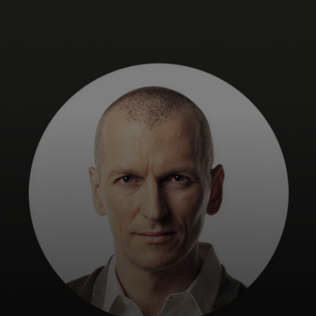
Pre vás
Pre firmy
Pre svet
Pre inovátorov
Novinky a trendy