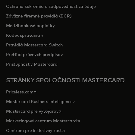
Ochrana súkromia a zodpovednosť za údaje
Záväzné firemné pravidlá (BCR)
Medzibankové poplatky
opens in a new tab
Kódex správania
Pravidlá Mastercard Switch
Prehľad právnych predpisov
Prístupnosť v Mastercard
STRÁNKY SPOLOČNOSTI MASTERCARD
opens in a new tab
Priceless.com
opens in a new tab
Mastercard Business Intelligence
opens in a new tab
Mastercard pre vývojárov
opens in a new tab
Marketingové centrum Mastercard
opens in a new tab
Centrum pre inkluzívny rast