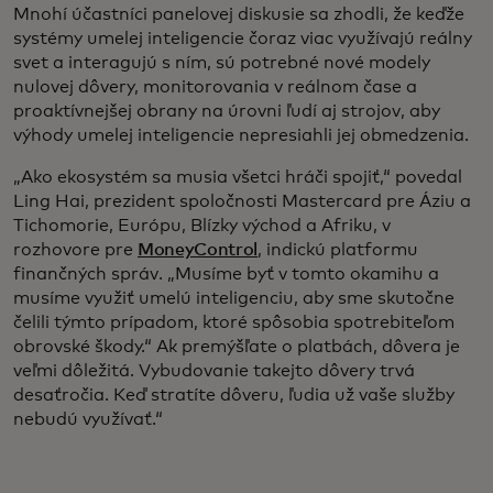
Mnohí účastníci panelovej diskusie sa zhodli, že keďže
systémy umelej inteligencie čoraz viac využívajú reálny
svet a interagujú s ním, sú potrebné nové modely
nulovej dôvery, monitorovania v reálnom čase a
proaktívnejšej obrany na úrovni ľudí aj strojov, aby
výhody umelej inteligencie nepresiahli jej obmedzenia.
„Ako ekosystém sa musia všetci hráči spojiť,“ povedal
Ling Hai, prezident spoločnosti Mastercard pre Áziu a
Tichomorie, Európu, Blízky východ a Afriku, v
rozhovore pre
MoneyControl
, indickú platformu
finančných správ. „Musíme byť v tomto okamihu a
musíme využiť umelú inteligenciu, aby sme skutočne
čelili týmto prípadom, ktoré spôsobia spotrebiteľom
obrovské škody.“ Ak premýšľate o platbách, dôvera je
veľmi dôležitá. Vybudovanie takejto dôvery trvá
desaťročia. Keď stratíte dôveru, ľudia už vaše služby
nebudú využívať.“