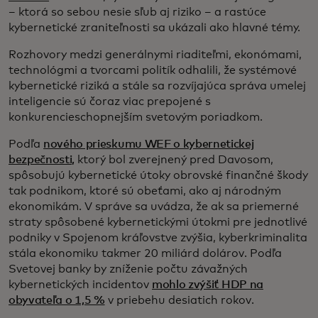
– ktorá so sebou nesie sľub aj riziko – a rastúce
kybernetické zraniteľnosti sa ukázali ako hlavné témy.
Rozhovory medzi generálnymi riaditeľmi, ekonómami,
technológmi a tvorcami politík odhalili, že systémové
kybernetické riziká a stále sa rozvíjajúca správa umelej
inteligencie sú čoraz viac prepojené s
konkurencieschopnejším svetovým poriadkom.
Podľa
nového prieskumu WEF o kybernetickej
bezpečnosti,
ktorý bol zverejnený pred Davosom,
spôsobujú kybernetické útoky obrovské finančné škody
tak podnikom, ktoré sú obeťami, ako aj národným
ekonomikám. V správe sa uvádza, že ak sa priemerné
straty spôsobené kybernetickými útokmi pre jednotlivé
podniky v Spojenom kráľovstve zvýšia, kyberkriminalita
stála ekonomiku takmer 20 miliárd dolárov. Podľa
Svetovej banky by zníženie počtu závažných
kybernetických incidentov
mohlo zvýšiť HDP na
obyvateľa o 1,5 %
v priebehu desiatich rokov.