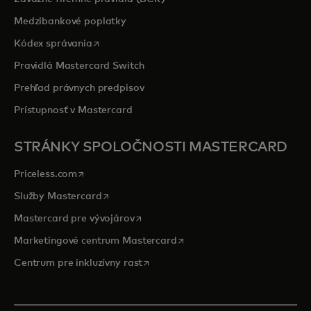
Medzibankové poplatky
opens in a new tab
Kódex správania
Pravidlá Mastercard Switch
Prehľad právnych predpisov
Prístupnosť v Mastercard
STRÁNKY SPOLOČNOSTI MASTERCARD
opens in a new tab
Priceless.com
opens in a new tab
Služby Mastercard
opens in a new tab
Mastercard pre vývojárov
opens in a new tab
Marketingové centrum Mastercard
opens in a new tab
Centrum pre inkluzívny rast