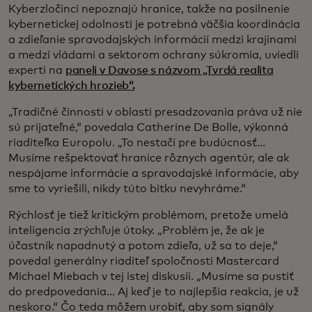
Kyberzločinci nepoznajú hranice, takže na posilnenie
kybernetickej odolnosti je potrebná väčšia koordinácia
a zdieľanie spravodajských informácií medzi krajinami
a medzi vládami a sektorom ochrany súkromia, uviedli
experti na
paneli v Davose s názvom „Tvrdá realita
kybernetických hrozieb“.
„Tradičné činnosti v oblasti presadzovania práva už nie
sú prijateľné,“ povedala Catherine De Bolle, výkonná
riaditeľka Europolu. „To nestačí pre budúcnosť...
Musíme rešpektovať hranice rôznych agentúr, ale ak
nespájame informácie a spravodajské informácie, aby
sme to vyriešili, nikdy túto bitku nevyhráme.“
Rýchlosť je tiež kritickým problémom, pretože umelá
inteligencia zrýchľuje útoky. „Problém je, že ak je
účastník napadnutý a potom zdieľa, už sa to deje,“
povedal generálny riaditeľ spoločnosti Mastercard
Michael Miebach v tej istej diskusii. „Musíme sa pustiť
do predpovedania... Aj keď je to najlepšia reakcia, je už
neskoro.“ Čo teda môžem urobiť, aby som signály