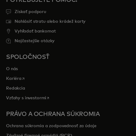
Získať podporu
Nahlásiť stratu alebo krádež karty
Vyhľadať bankomat
Najčastejšie otázky
SPOLOČNOSŤ
O nás
opens in a new tab
Kariéra
Redakcia
opens in a new tab
Vzťahy s investormi
PRÁVO A OCHRANA SÚKROMIA
Ochrana súkromia a zodpovednosť za údaje
Záväzné firemné pravidlá (BCR)