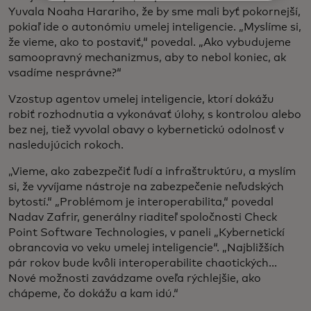
Yuvala Noaha Harariho, že by sme mali byť pokornejší,
pokiaľ ide o autonómiu umelej inteligencie. „Myslíme si,
že vieme, ako to postaviť,“ povedal. „Ako vybudujeme
samoopravný mechanizmus, aby to nebol koniec, ak
vsadíme nesprávne?“
Vzostup agentov umelej inteligencie, ktorí dokážu
robiť rozhodnutia a vykonávať úlohy, s kontrolou alebo
bez nej, tiež vyvolal obavy o kybernetickú odolnosť v
nasledujúcich rokoch.
„Vieme, ako zabezpečiť ľudí a infraštruktúru, a myslím
si, že vyvíjame nástroje na zabezpečenie neľudských
bytostí.“ „Problémom je interoperabilita,“ povedal
Nadav Zafrir, generálny riaditeľ spoločnosti Check
Point Software Technologies, v paneli „Kybernetickí
obrancovia vo veku umelej inteligencie“. „Najbližších
pár rokov bude kvôli interoperabilite chaotických...
Nové možnosti zavádzame oveľa rýchlejšie, ako
chápeme, čo dokážu a kam idú.“