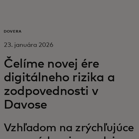
Pre vás
Pre firmy
DÔVERA
23. januára 2026
Pre svet
Čelíme novej ére
Pre inovátorov
digitálneho rizika a
zodpovednosti v
Novinky a trendy
Davose
Vzhľadom na zrýchľujúce