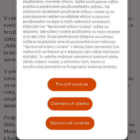
zlepšovanie, meranie výkonu, lepšie pochopenie nášho
publika a zlepšovanie používateľského zážitku. Na
niektorých stránkach používame súbory cookie aj na
zobrazovanie reklám na základe aktivít a záujmov
V roku 2024 spoločnosť Mastercard získala najväčšiu
používateľov na tejto a iných webových stránkach.
svetovú spoločnosť zaoberajúcu sa spravodajstvom o
Kliknutím na "Spravovať súbory cookie" nižšie sa
hrozbách,
Recorded Future
, aby pomohla svojim
dozviete, aké súbory cookie používame na tejto stránke
a na aký účel. Svoje preferencie týkajúce sa súhlasu
zákazníkom stať sa proaktívnymi, nie reaktívnymi.
môžete kedykoľvek zmeniť prostredníctvom nástroja
„Nikto nedokáže tento problém prekonať.“ Nedá sa
"Spravovať súbory cookie" v dolnej časti obrazovky (na
brániť všetkému. Ak to nie je založené na
niektorých stránkach je k dispozícii ako odkaz namiesto
tlačidla). To zahŕňa možnosť odmietnuť niektoré alebo
spravodajských informáciách, prehráte.“
všetky súbory cookie, s výnimkou tých, ktoré sú
nevyhnutne potrebné na fungovanie webovej stránky.
V prieskume WEF 87 % generálnych riaditeľov
označilo zraniteľnosti súvisiace s umelou inteligenciou
Povoliť cookies
za najrýchlejšie rastúce kybernetické riziko minulého
roka, ale zároveň označilo umelú inteligenciu za
nevyhnutnú ako štít, ktorý poskytuje presnejšie
Odmietnuť všetko
detekcie hrozieb a monitorovanie anomálií.
Podpora budúcnosti umelej inteligencie sa značne
Spravovať cookies
líšila, od predpovede generálneho riaditeľa Tesly Elona
Muska, že umelá inteligencia (a roboty) vytvoria „cestu
k hojnosti pre všetkých“, až po varovanie historika