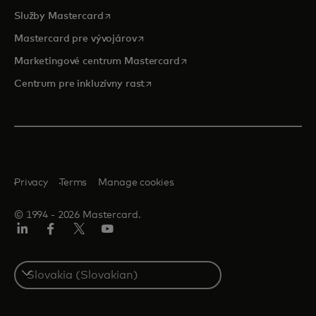
opens in a new tab
Služby Mastercard
opens in a new tab
Mastercard pre vývojárov
opens in a new tab
Marketingové centrum Mastercard
opens in a new tab
Centrum pre inkluzívny rast
Privacy
Terms
Manage cookies
© 1994 ‑ 2026 Mastercard.
Linkedin
Facebook
Twitter/X
Youtube
Select
a
country