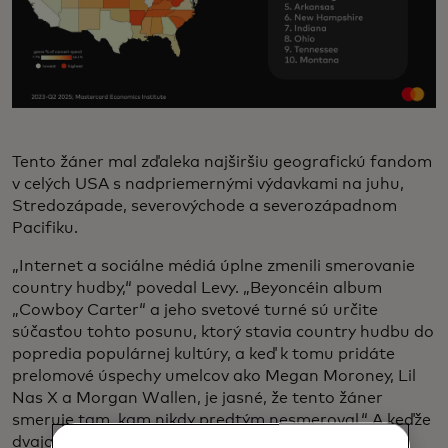
Tento žáner mal zďaleka najširšiu geografickú fandom
v celých USA s nadpriemernými výdavkami na juhu,
Stredozápade, severovýchode a severozápadnom
Pacifiku.
„Internet a sociálne médiá úplne zmenili smerovanie
country hudby,“ povedal Levy. „Beyoncéin album
„Cowboy Carter“ a jeho svetové turné sú určite
súčasťou tohto posunu, ktorý stavia country hudbu do
popredia populárnej kultúry, a keď k tomu pridáte
prelomové úspechy umelcov ako Megan Moroney, Lil
Nas X a Morgan Wallen, je jasné, že tento žáner
smeruje tam, kam nikdy predtým nesmeroval.“ A keďže
dvaja z troch fanúšikov generácie Z počúvajú teraz