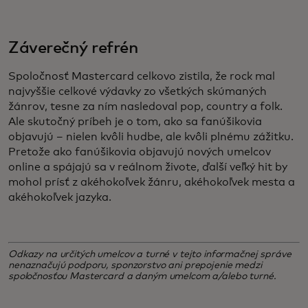
Záverečný refrén
Spoločnosť Mastercard celkovo zistila, že rock mal
najvyššie celkové výdavky zo všetkých skúmaných
žánrov, tesne za ním nasledoval pop, country a folk.
Ale skutočný príbeh je o tom, ako sa fanúšikovia
objavujú – nielen kvôli hudbe, ale kvôli plnému zážitku.
Pretože ako fanúšikovia objavujú nových umelcov
online a spájajú sa v reálnom živote, ďalší veľký hit by
mohol prísť z akéhokoľvek žánru, akéhokoľvek mesta a
akéhokoľvek jazyka.
Odkazy na určitých umelcov a turné v tejto informačnej správe
nenaznačujú podporu, sponzorstvo ani prepojenie medzi
spoločnosťou Mastercard a daným umelcom a/alebo turné.