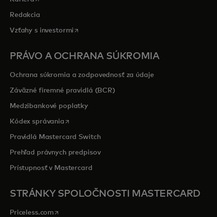
Redakcia
opens in a new tab
Vzťahy s investormi
PRÁVO A OCHRANA SÚKROMIA
Ochrana súkromia a zodpovednosť za údaje
Záväzné firemné pravidlá (BCR)
Medzibankové poplatky
opens in a new tab
Kódex správania
Pravidlá Mastercard Switch
Prehľad právnych predpisov
Prístupnosť v Mastercard
STRÁNKY SPOLOČNOSTI MASTERCARD
opens in a new tab
Priceless.com