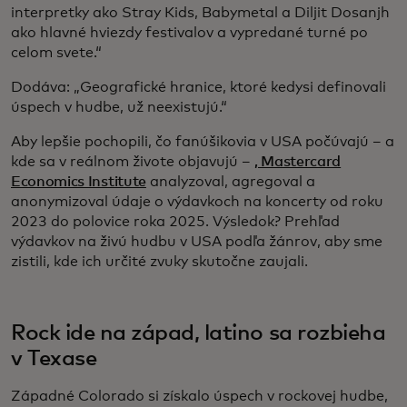
interpretky ako Stray Kids, Babymetal a Diljit Dosanjh
ako hlavné hviezdy festivalov a vypredané turné po
celom svete.“
Dodáva: „Geografické hranice, ktoré kedysi definovali
úspech v hudbe, už neexistujú.“
Aby lepšie pochopili, čo fanúšikovia v USA počúvajú – a
kde sa v reálnom živote objavujú –
, Mastercard
Economics Institute
analyzoval, agregoval a
anonymizoval údaje o výdavkoch na koncerty od roku
2023 do polovice roka 2025. Výsledok? Prehľad
výdavkov na živú hudbu v USA podľa žánrov, aby sme
zistili, kde ich určité zvuky skutočne zaujali.
Rock ide na západ, latino sa rozbieha
v Texase
Západné Colorado si získalo úspech v rockovej hudbe,