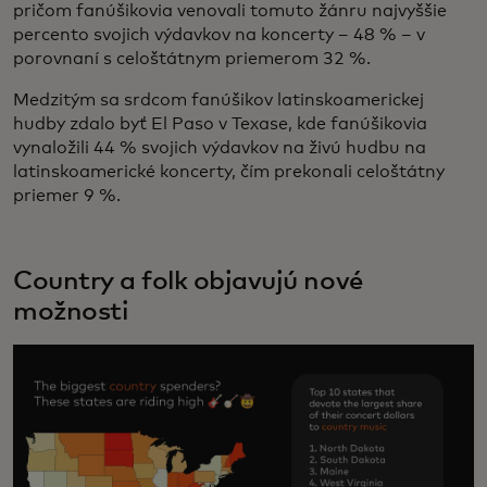
pričom fanúšikovia venovali tomuto žánru najvyššie
percento svojich výdavkov na koncerty – 48 % – v
porovnaní s celoštátnym priemerom 32 %.
Medzitým sa srdcom fanúšikov latinskoamerickej
hudby zdalo byť El Paso v Texase, kde fanúšikovia
vynaložili 44 % svojich výdavkov na živú hudbu na
latinskoamerické koncerty, čím prekonali celoštátny
priemer 9 %.
Country a folk objavujú nové
možnosti