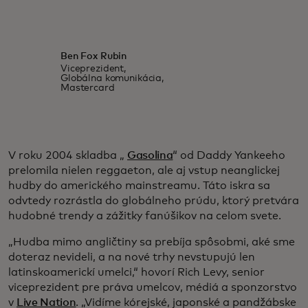
Ben Fox Rubin
Viceprezident,
Globálna komunikácia,
Mastercard
V roku 2004 skladba „
Gasolina
“ od Daddy Yankeeho
prelomila nielen reggaeton, ale aj vstup neanglickej
hudby do amerického mainstreamu. Táto iskra sa
odvtedy rozrástla do globálneho prúdu, ktorý pretvára
hudobné trendy a zážitky fanúšikov na celom svete.
„Hudba mimo angličtiny sa prebíja spôsobmi, aké sme
doteraz nevideli, a na nové trhy nevstupujú len
latinskoamerickí umelci,“ hovorí Rich Levy, senior
viceprezident pre práva umelcov, médiá a sponzorstvo
v
Live Nation
. „Vidíme kórejské, japonské a pandžábske