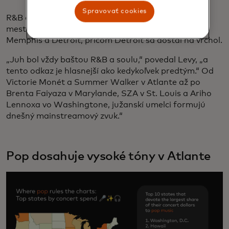
Spravovať cookies
R&B a soul mali najväčšiu základňu fanúšikov v
mestách ako Atlanta, Montgomery,
Birmingham
,
Memphis a Detroit, pričom Detroit sa dostal na vrchol.
„Juh bol vždy baštou R&B a soulu,“ povedal Levy, „a
tento odkaz je hlasnejší ako kedykoľvek predtým.“ Od
Victorie Monét a Summer Walker v Atlante až po
Brenta Faiyaza v Marylande, SZA v St. Louis a Ariho
Lennoxa vo Washingtone, južanskí umelci formujú
dnešný mainstreamový zvuk.“
Pop dosahuje vysoké tóny v Atlante