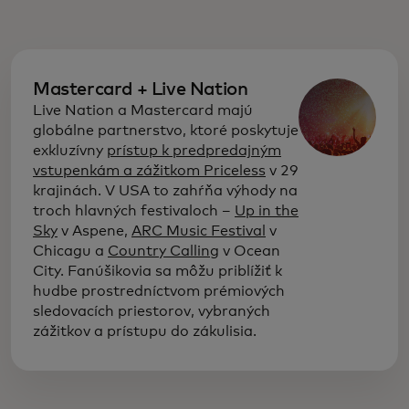
Mastercard + Live Nation
Live Nation a Mastercard majú
globálne partnerstvo, ktoré poskytuje
exkluzívny
prístup k predpredajným
vstupenkám a zážitkom Priceless
v 29
krajinách. V USA to zahŕňa výhody na
troch hlavných festivaloch –
Up in the
Sky
v Aspene,
ARC Music Festival
v
Chicagu a
Country Calling
v Ocean
City. Fanúšikovia sa môžu priblížiť k
hudbe prostredníctvom prémiových
sledovacích priestorov, vybraných
zážitkov a prístupu do zákulisia.