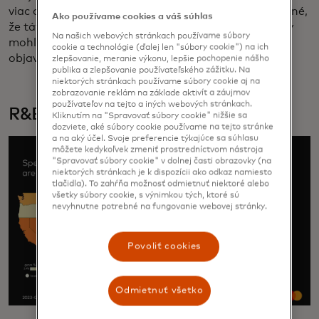
viac country hudby ako pred niekoľkými rokmi, je jasné,
Ako používame cookies a váš súhlas
že táto vlna sa len začína.“ Táto širšia príťažlivosť by
Na našich webových stránkach používame súbory
mohla byť dôvodom, prečo sa fanúšikovia country
cookie a technológie (ďalej len "súbory cookie") na ich
objavujú všade na mape.
zlepšovanie, meranie výkonu, lepšie pochopenie nášho
publika a zlepšovanie používateľského zážitku. Na
niektorých stránkach používame súbory cookie aj na
zobrazovanie reklám na základe aktivít a záujmov
používateľov na tejto a iných webových stránkach.
R&B a soul to udržiavajú klasiku
Kliknutím na "Spravovať súbory cookie" nižšie sa
dozviete, aké súbory cookie používame na tejto stránke
a na aký účel. Svoje preferencie týkajúce sa súhlasu
môžete kedykoľvek zmeniť prostredníctvom nástroja
"Spravovať súbory cookie" v dolnej časti obrazovky (na
niektorých stránkach je k dispozícii ako odkaz namiesto
tlačidla). To zahŕňa možnosť odmietnuť niektoré alebo
všetky súbory cookie, s výnimkou tých, ktoré sú
nevyhnutne potrebné na fungovanie webovej stránky.
Povoliť cookies
Odmietnuť všetko