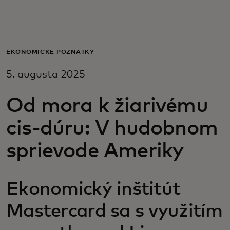
Pre vás
Pre firmy
EKONOMICKÉ POZNATKY
5. augusta 2025
Pre svet
Od mora k žiarivému
Pre inovátorov
cis-dúru: V hudobnom
sprievode Ameriky
Novinky a trendy
Ekonomický inštitút
Mastercard sa s využitím