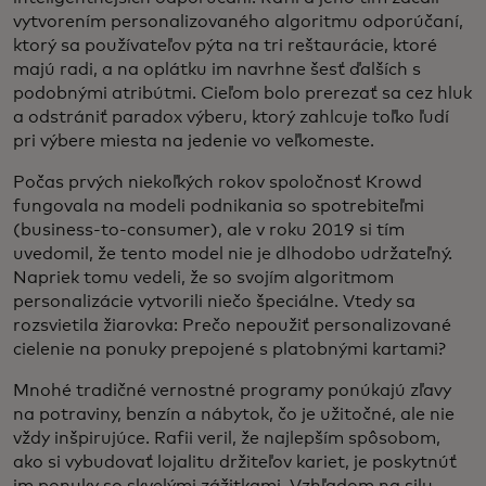
vytvorením personalizovaného algoritmu odporúčaní,
ktorý sa používateľov pýta na tri reštaurácie, ktoré
majú radi, a na oplátku im navrhne šesť ďalších s
podobnými atribútmi. Cieľom bolo prerezať sa cez hluk
a odstrániť paradox výberu, ktorý zahlcuje toľko ľudí
pri výbere miesta na jedenie vo veľkomeste.
Počas prvých niekoľkých rokov spoločnosť Krowd
fungovala na modeli podnikania so spotrebiteľmi
(business-to-consumer), ale v roku 2019 si tím
uvedomil, že tento model nie je dlhodobo udržateľný.
Napriek tomu vedeli, že so svojím algoritmom
personalizácie vytvorili niečo špeciálne. Vtedy sa
rozsvietila žiarovka: Prečo nepoužiť personalizované
cielenie na ponuky prepojené s platobnými kartami?
Mnohé tradičné vernostné programy ponúkajú zľavy
na potraviny, benzín a nábytok, čo je užitočné, ale nie
vždy inšpirujúce. Rafii veril, že najlepším spôsobom,
ako si vybudovať lojalitu držiteľov kariet, je poskytnúť