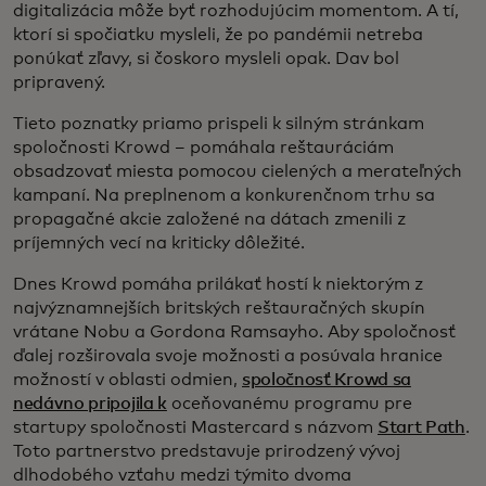
digitalizácia môže byť rozhodujúcim momentom. A tí,
ktorí si spočiatku mysleli, že po pandémii netreba
ponúkať zľavy, si čoskoro mysleli opak. Dav bol
pripravený.
Tieto poznatky priamo prispeli k silným stránkam
spoločnosti Krowd – pomáhala reštauráciám
obsadzovať miesta pomocou cielených a merateľných
kampaní. Na preplnenom a konkurenčnom trhu sa
propagačné akcie založené na dátach zmenili z
príjemných vecí na kriticky dôležité.
Dnes Krowd pomáha prilákať hostí k niektorým z
najvýznamnejších britských reštauračných skupín
vrátane Nobu a Gordona Ramsayho. Aby spoločnosť
ďalej rozširovala svoje možnosti a posúvala hranice
možností v oblasti odmien,
spoločnosť Krowd sa
nedávno pripojila k
oceňovanému programu pre
startupy spoločnosti Mastercard s názvom
Start Path
.
Toto partnerstvo predstavuje prirodzený vývoj
dlhodobého vzťahu medzi týmito dvoma