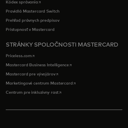
opens in a new tab
Kódex správania
Pravidlá Mastercard Switch
Prehľad právnych predpisov
Prístupnosť v Mastercard
STRÁNKY SPOLOČNOSTI MASTERCARD
opens in a new tab
Priceless.com
opens in a new tab
Mastercard Business Intelligence
opens in a new tab
Mastercard pre vývojárov
opens in a new tab
Marketingové centrum Mastercard
opens in a new tab
Centrum pre inkluzívny rast