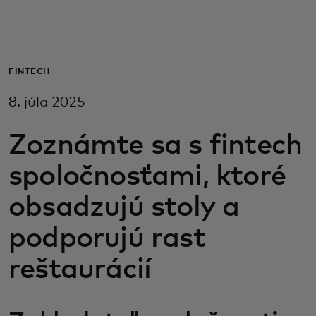
Pre vás
Pre firmy
FINTECH
8. júla 2025
Pre svet
Zoznámte sa s fintech
Pre inovátorov
spoločnosťami, ktoré
obsadzujú stoly a
Novinky a trendy
podporujú rast
reštaurácií