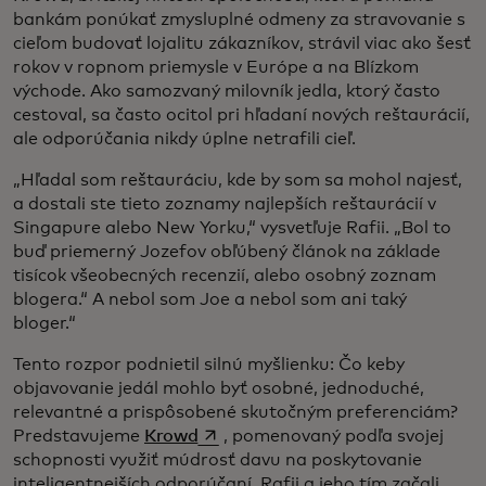
bankám ponúkať zmysluplné odmeny za stravovanie s
cieľom budovať lojalitu zákazníkov, strávil viac ako šesť
rokov v ropnom priemysle v Európe a na Blízkom
východe. Ako samozvaný milovník jedla, ktorý často
cestoval, sa často ocitol pri hľadaní nových reštaurácií,
ale odporúčania nikdy úplne netrafili cieľ.
„Hľadal som reštauráciu, kde by som sa mohol najesť,
a dostali ste tieto zoznamy najlepších reštaurácií v
Singapure alebo New Yorku,“ vysvetľuje Rafii. „Bol to
buď priemerný Jozefov obľúbený článok na základe
tisícok všeobecných recenzií, alebo osobný zoznam
blogera.“ A nebol som Joe a nebol som ani taký
bloger.“
Tento rozpor podnietil silnú myšlienku: Čo keby
objavovanie jedál mohlo byť osobné, jednoduché,
relevantné a prispôsobené skutočným preferenciám?
opens in a new tab
Predstavujeme
Krowd
, pomenovaný podľa svojej
schopnosti využiť múdrosť davu na poskytovanie
inteligentnejších odporúčaní. Rafii a jeho tím začali