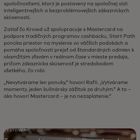
spoločnosťami, ktorý je postavený na spoločnej vízii
inteligentnejších a bezproblémovejších zákazníckych
skúseností.
Zatiaľ čo Krowd už spolupracuje s Mastercard na
podpore tradičných programov cashbacku, Start Path
ponúka priestor na myslenie vo väčších podobách a
pomáha spoločnosti prejsť od štandardných odmien k
okamžitým zľavám v reálnom čase v mieste predaja,
pričom zákaznícka skúsenosť je stredobodom
všetkého, čo robí.
„Nevytvárame len ponuky,“ hovorí Rafii. „Vytvárame
momenty, jeden kulinársky zážitok za druhým.“ A to –
ako hovorí Mastercard – je na nezaplatenie.“
CESTOVANIE