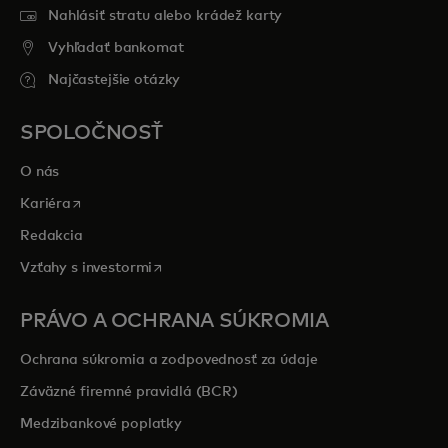
Nahlásiť stratu alebo krádež karty
Vyhľadať bankomat
Najčastejšie otázky
SPOLOČNOSŤ
O nás
opens in a new tab
Kariéra
Redakcia
opens in a new tab
Vzťahy s investormi
PRÁVO A OCHRANA SÚKROMIA
Ochrana súkromia a zodpovednosť za údaje
Záväzné firemné pravidlá (BCR)
Medzibankové poplatky