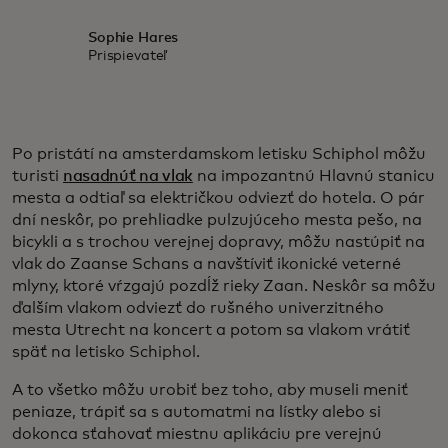
Sophie Hares
Prispievateľ
Po pristátí na amsterdamskom letisku Schiphol môžu
turisti
nasadnúť na vlak
na impozantnú Hlavnú stanicu
mesta a odtiaľ sa električkou odviezť do hotela. O pár
dní neskôr, po prehliadke pulzujúceho mesta pešo, na
bicykli a s trochou verejnej dopravy, môžu nastúpiť na
vlak do Zaanse Schans a navštíviť ikonické veterné
mlyny, ktoré vŕzgajú pozdĺž rieky Zaan. Neskôr sa môžu
ďalším vlakom odviezť do rušného univerzitného
mesta Utrecht na koncert a potom sa vlakom vrátiť
späť na letisko Schiphol.
A to všetko môžu urobiť bez toho, aby museli meniť
peniaze, trápiť sa s automatmi na lístky alebo si
dokonca sťahovať miestnu aplikáciu pre verejnú