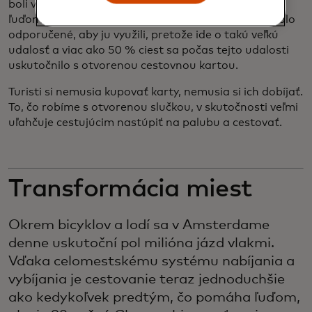
boli všetky možné vysoké lode v prístave. Miestnym
ľuďom, ktorí bežne nepoužívajú verejnú dopravu, bolo
odporučené, aby ju využili, pretože ide o takú veľkú
udalosť a viac ako 50 % ciest sa počas tejto udalosti
uskutočnilo s otvorenou cestovnou kartou.
Turisti si nemusia kupovať karty, nemusia si ich dobíjať.
To, čo robíme s otvorenou slučkou, v skutočnosti veľmi
uľahčuje cestujúcim nastúpiť na palubu a cestovať.
Transformácia miest
Okrem bicyklov a lodí sa v Amsterdame
denne uskutoční pol milióna jázd vlakmi.
Vďaka celomestskému systému nabíjania a
vybíjania je cestovanie teraz jednoduchšie
ako kedykoľvek predtým, čo pomáha ľuďom,