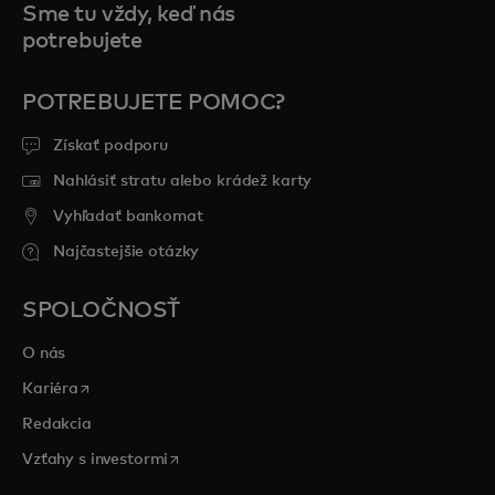
Sme tu vždy, keď nás
potrebujete
POTREBUJETE POMOC?
Získať podporu
Nahlásiť stratu alebo krádež karty
Vyhľadať bankomat
Najčastejšie otázky
SPOLOČNOSŤ
O nás
opens in a new tab
Kariéra
Redakcia
opens in a new tab
Vzťahy s investormi