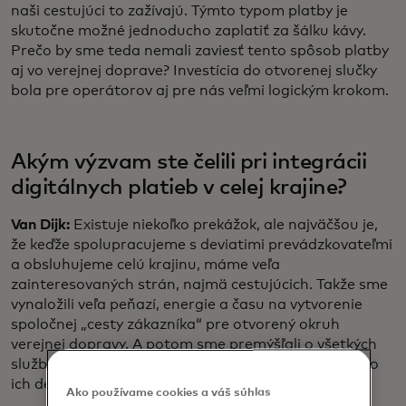
naši cestujúci to zažívajú. Týmto typom platby je
skutočne možné jednoducho zaplatiť za šálku kávy.
Prečo by sme teda nemali zaviesť tento spôsob platby
aj vo verejnej doprave? Investícia do otvorenej slučky
bola pre operátorov aj pre nás veľmi logickým krokom.
Akým výzvam ste čelili pri integrácii
digitálnych platieb v celej krajine?
Van Dijk:
Existuje niekoľko prekážok, ale najväčšou je,
že keďže spolupracujeme s deviatimi prevádzkovateľmi
a obsluhujeme celú krajinu, máme veľa
zainteresovaných strán, najmä cestujúcich. Takže sme
vynaložili veľa peňazí, energie a času na vytvorenie
spoločnej „cesty zákazníka“ pre otvorený okruh
verejnej dopravy. A potom sme premýšľali o všetkých
službách, ktoré títo cestujúci potrebujú, a o tom, ako
ich definovať, v rámci jednotného konceptu služieb.
Ako používame cookies a váš súhlas