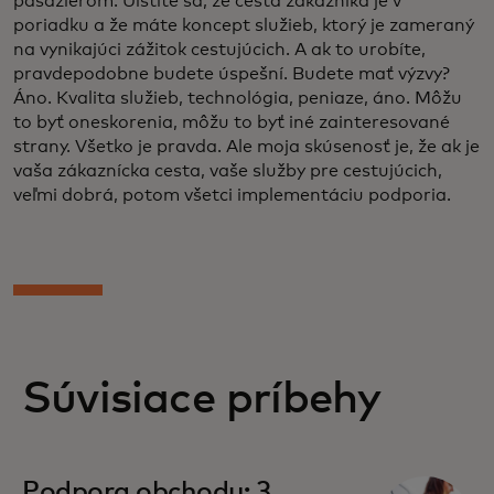
pasažierom. Uistite sa, že cesta zákazníka je v
poriadku a že máte koncept služieb, ktorý je zameraný
na vynikajúci zážitok cestujúcich. A ak to urobíte,
pravdepodobne budete úspešní. Budete mať výzvy?
Áno. Kvalita služieb, technológia, peniaze, áno. Môžu
to byť oneskorenia, môžu to byť iné zainteresované
strany. Všetko je pravda. Ale moja skúsenosť je, že ak je
vaša zákaznícka cesta, vaše služby pre cestujúcich,
veľmi dobrá, potom všetci implementáciu podporia.
Súvisiace príbehy
Podpora obchodu: 3