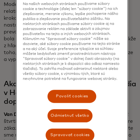
Modernizácia našej infraštruktúry, pretože máme
Na našich webových stránkach používame súbory
cookie a technológie (ďalej len "súbory cookie") na ich
relatívne starú infraštruktúru, bola tiež dôležitým
zlepšovanie, meranie výkonu, lepšie pochopenie nášho
krokom. A tretím by som povedal, že TransLink je
publika a zlepšovanie používateľského zážitku. Na
niektorých stránkach používame súbory cookie aj na
nastavený ako registrovaný obchodník a nie ako
zobrazovanie reklám na základe aktivít a záujmov
prevádzkovateľ. Normálne by povedali, že železnica
používateľov na tejto a iných webových stránkach.
bola obchodníkom a teraz sme obchodníkom my. Takže
Kliknutím na "Spravovať súbory cookie" nižšie sa
dozviete, aké súbory cookie používame na tejto stránke
z hľadiska ekosystému to bolo trochu zabezpečenie
a na aký účel. Svoje preferencie týkajúce sa súhlasu
toho, aby každý rozumel tomu, ako vyberáme peniaze
môžete kedykoľvek zmeniť prostredníctvom nástroja
a vyplácame ich prevádzkovateľom.
"Spravovať súbory cookie" v dolnej časti obrazovky (na
niektorých stránkach je k dispozícii ako odkaz namiesto
tlačidla). To zahŕňa možnosť odmietnuť niektoré alebo
všetky súbory cookie, s výnimkou tých, ktoré sú
nevyhnutne potrebné na fungovanie webovej stránky.
Ako OVpay zmenil spôsob, akým ľudia
v Holandsku využívajú verejnú
Povoliť cookies
dopravu?
Van Dijk:
Povedzme, že v celoštátnom meradle sa už
Odmietnuť všetko
štvrtina jázd uskutočňuje v otvorenej slučke. Je to pre
zákazníkov také jednoduché na používanie. V auguste
sme mali v Amsterdame veľkú akciu s názvom Sail, čo
Spravovať cookies