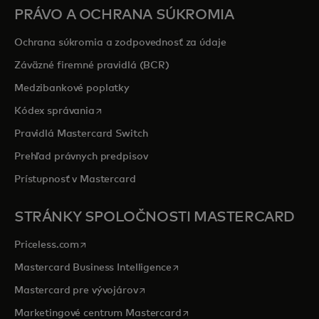
PRÁVO A OCHRANA SÚKROMIA
Ochrana súkromia a zodpovednosť za údaje
Záväzné firemné pravidlá (BCR)
Medzibankové poplatky
opens in a new tab
Kódex správania
Pravidlá Mastercard Switch
Prehľad právnych predpisov
Prístupnosť v Mastercard
STRÁNKY SPOLOČNOSTI MASTERCARD
opens in a new tab
Priceless.com
opens in a new tab
Mastercard Business Intelligence
opens in a new tab
Mastercard pre vývojárov
opens in a new tab
Marketingové centrum Mastercard