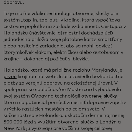
dopravu.
To je možné vďaka technológii otvorenej slučky pre
systém „tap-in, tap-out“ v krajine, ktorá vypočítava
cestovné poplatky na základe vzdialenosti. Cestujúci v
Holandsku (návštevníci aj miestni dochádzajúci)
jednoducho priložia svoje platobné karty, smartfóny
alebo nositeľné zariadenia, aby sa mohli odviezť
ktorýmkoľvek vlakom, električkou alebo autobusom v
krajine – dokonca aj požičať si bicykle.
Holandsko, ktoré má približne rozlohu Marylandu, je
prvou
krajinou na svete, ktorá zaviedla bezkontaktné
platby za verejnú dopravu na celoštátnej úrovni. V
spolupráci so spoločnosťou Mastercard vybudovala
svoj systém OVpay na technológii
otvorenej slučky
,
ktorá má potenciál pomôcť zmierniť dopravné zápchy
v rýchlo rastúcich mestách po celom svete. V
súčasnosti sa v Holandsku uskutoční denne najmenej
500 000 jázd s využitím otvorenej slučky a Londýn a
New York ju využívajú pre väčšinu svojej celkovej