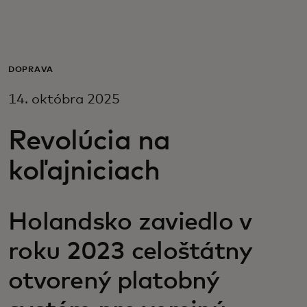
Pre vás
Pre firmy
DOPRAVA
14. októbra 2025
Pre svet
Revolúcia na
Pre inovátorov
koľajniciach
Novinky a trendy
Holandsko zaviedlo v
roku 2023 celoštátny
otvorený platobný