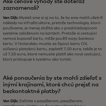
Aké cenové výhody ste doteraz
zaznamenali?
Van Dijk:
Mysleli sme si aj na to, že by sme mohli ušetriť
náklady na infraštruktúre, pretože technológia, ktorú
používame, je menej zložitá ako v predchádzajúcom
systéme založenom na kartách. Pretože si cestujúci
nemusí kupovať kartu, môže použiť svoju bankovú
kartu. V Holandsku musíte za čipovú kartu OV,
súčasnú platobnú kartu, zaplatiť 7,50 eura, takže je to
už 7,50 eura, ktoré nemusíte platiť ako nový cestujúci,
ktorý pristupuje k systému ako turisti.
Aké ponaučenia by ste mohli zdieľať s
inými krajinami, ktoré chcú prejsť na
bezkontaktné platby?
Van Dijk:
Začnite s pasažierom, pasažierom,