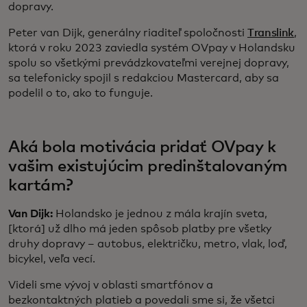
dopravy.
Peter van Dijk, generálny riaditeľ spoločnosti
Translink
,
ktorá v roku 2023 zaviedla systém OVpay v Holandsku
spolu so všetkými prevádzkovateľmi verejnej dopravy,
sa telefonicky spojil s redakciou Mastercard, aby sa
podelil o to, ako to funguje.
Aká bola motivácia pridať OVpay k
vašim existujúcim predinštalovaným
kartám?
Van Dijk:
Holandsko je jednou z mála krajín sveta,
[ktorá] už dlho má jeden spôsob platby pre všetky
druhy dopravy – autobus, električku, metro, vlak, loď,
bicykel, veľa vecí.
Videli sme vývoj v oblasti smartfónov a
bezkontaktných platieb a povedali sme si, že všetci