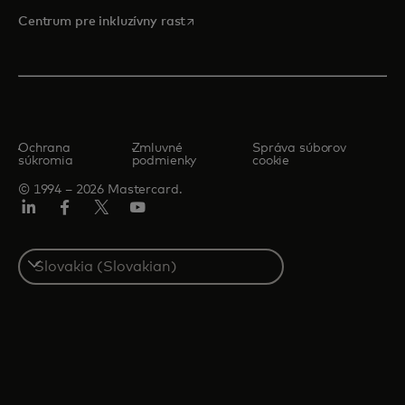
opens in a new tab
Centrum pre inkluzívny rast
Ochrana
Zmluvné
Správa súborov
súkromia
podmienky
cookie
© 1994 – 2026 Mastercard.
Linkedin
Facebook
Twitter/X
Youtube
Select
a
country