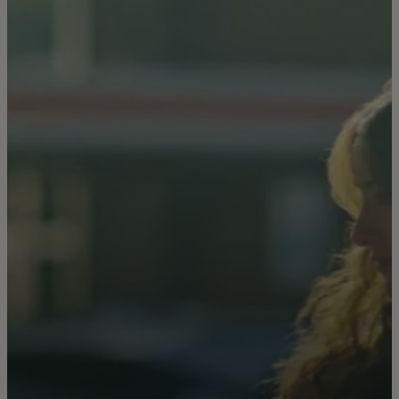
Pre vás
Pre firmy
Pre svet
Pre inovátorov
Novinky a trendy