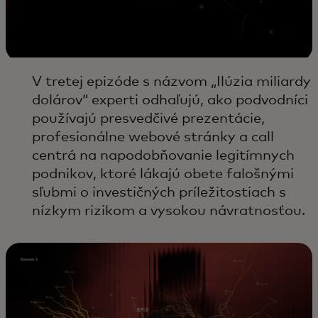
V tretej epizóde s názvom „Ilúzia miliardy
dolárov“ experti odhaľujú, ako podvodníci
používajú presvedčivé prezentácie,
profesionálne webové stránky a call
centrá na napodobňovanie legitímnych
podnikov, ktoré lákajú obete falošnými
sľubmi o investičných príležitostiach s
nízkym rizikom a vysokou návratnosťou.