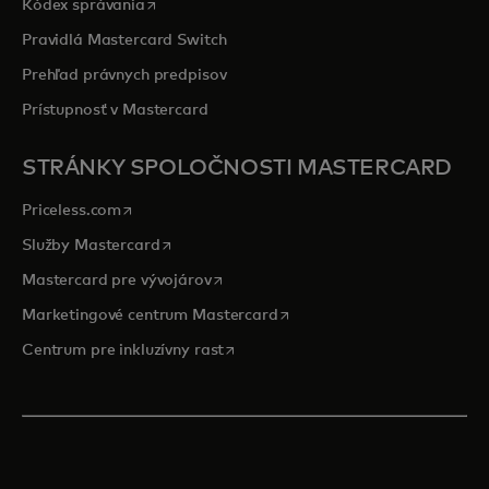
opens in a new tab
Kódex správania
Pravidlá Mastercard Switch
Prehľad právnych predpisov
Prístupnosť v Mastercard
STRÁNKY SPOLOČNOSTI MASTERCARD
opens in a new tab
Priceless.com
opens in a new tab
Služby Mastercard
opens in a new tab
Mastercard pre vývojárov
opens in a new tab
Marketingové centrum Mastercard
opens in a new tab
Centrum pre inkluzívny rast