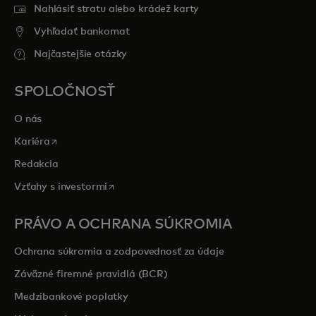
Nahlásiť stratu alebo krádež karty
Vyhľadať bankomat
Najčastejšie otázky
SPOLOČNOSŤ
O nás
opens in a new tab
Kariéra
Redakcia
opens in a new tab
Vzťahy s investormi
PRÁVO A OCHRANA SÚKROMIA
Ochrana súkromia a zodpovednosť za údaje
Záväzné firemné pravidlá (BCR)
Medzibankové poplatky