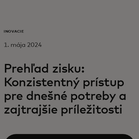
Pre vás
Pre firmy
INOVÁCIE
1. mája 2024
Pre svet
Prehľad zisku:
Pre inovátorov
Konzistentný prístup
Novinky a trendy
pre dnešné potreby a
zajtrajšie príležitosti