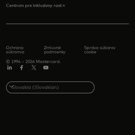
opens in a new tab
Centrum pre inkluzívny rast
Ochrana
Zmluvné
Správa súborov
súkromia
podmienky
cookie
© 1994 – 2026 Mastercard.
Linkedin
Facebook
Twitter/X
Youtube
Select
a
country