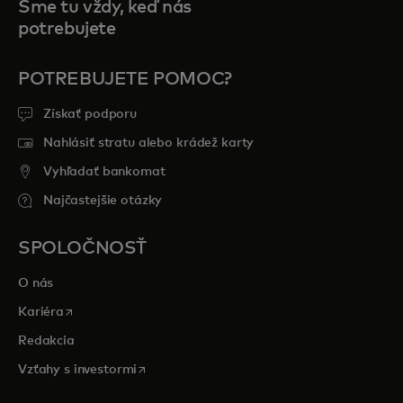
Sme tu vždy, keď nás
potrebujete
POTREBUJETE POMOC?
Získať podporu
Nahlásiť stratu alebo krádež karty
Vyhľadať bankomat
Najčastejšie otázky
SPOLOČNOSŤ
O nás
opens in a new tab
Kariéra
Redakcia
opens in a new tab
Vzťahy s investormi