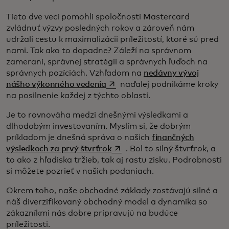
Tieto dve veci pomohli spoločnosti Mastercard
zvládnuť výzvy posledných rokov a zároveň nám
udržali cestu k maximalizácii príležitostí, ktoré sú pred
nami. Tak ako to dopadne? Záleží na správnom
zameraní, správnej stratégii a správnych ľuďoch na
správnych pozíciách. Vzhľadom na
nedávny vývoj
opens in a new tab
nášho výkonného vedenia
naďalej podnikáme kroky
na posilnenie každej z týchto oblastí.
Je to rovnováha medzi dnešnými výsledkami a
dlhodobým investovaním. Myslím si, že dobrým
príkladom je dnešná správa o našich
finančných
opens in a new tab
výsledkoch za prvý štvrťrok
. Bol to silný štvrťrok, a
to ako z hľadiska tržieb, tak aj rastu zisku. Podrobnosti
si môžete pozrieť v našich podaniach.
Okrem toho, naše obchodné základy zostávajú silné a
náš diverzifikovaný obchodný model a dynamika so
zákazníkmi nás dobre pripravujú na budúce
príležitosti.