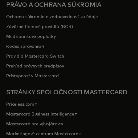
PRÁVO A OCHRANA SÚKROMIA
Ochrana súkromia a zodpovednosť za údaje
Záväzné firemné pravidlá (BCR)
Medzibankové poplatky
opens in a new tab
Kódex správania
Pravidlá Mastercard Switch
Prehľad právnych predpisov
Prístupnosť v Mastercard
STRÁNKY SPOLOČNOSTI MASTERCARD
opens in a new tab
Priceless.com
opens in a new tab
Mastercard Business Intelligence
opens in a new tab
Mastercard pre vývojárov
opens in a new tab
Marketingové centrum Mastercard