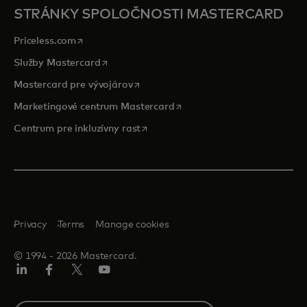
STRÁNKY SPOLOČNOSTI MASTERCARD
opens in a new tab
Priceless.com
opens in a new tab
Služby Mastercard
opens in a new tab
Mastercard pre vývojárov
opens in a new tab
Marketingové centrum Mastercard
opens in a new tab
Centrum pre inkluzívny rast
Privacy
Terms
Manage cookies
© 1994 ‑ 2026 Mastercard.
Linkedin
Facebook
Twitter/X
Youtube
Select