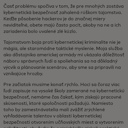
Časť problému spočíva v tom, že pre mnohých zostáva
kybernetická bezpečnosť zahalená rúškom tajomstva.
Keďže pôsobenie hackerov je do značnej miery
neviditeľné, obete majú často pocit, akoby na ne a ich
zariadenia bolo uvalené zlé kúzlo.
Tajomstvom boja proti kybernetickej kriminalite nie je
mágia, ale staromódne taktické myslenie. Moja služba
ako dôstojníka americkej armády mi ukázala dôležitosť
náboru správnych ľudí a spoliehania sa na dôkladný
výcvik a plánovanie scenárov, aby sme sa pripravili na
vznikajúce hrozby.
Pre začiatok musíme konať rýchlo. Hoci sa čoraz viac
ľudí zapisuje na vysoké školy zamerané na kybernetickú
bezpečnosť, nemáme čas čakať, kým získajú pracovné
skúsenosti, ktoré spoločnosti požadujú. Namiesto
toho by zamestnávatelia mali zvážiť zrýchlené
vyhľadávanie talentov v oblasti kybernetickej
bezpečnosti otvorením učňovských miest a vytvorením