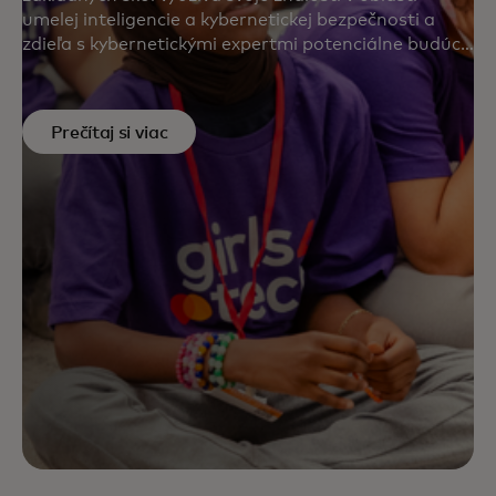
umelej inteligencie a kybernetickej bezpečnosti a
zdieľa s kybernetickými expertmi potenciálne budúce
riziká s cieľom pomôcť chrániť širší digitálny
ekosystém.
Prečítaj si viac