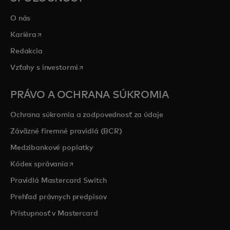
O nás
opens in a new tab
Kariéra
Redakcia
opens in a new tab
Vzťahy s investormi
PRÁVO A OCHRANA SÚKROMIA
Ochrana súkromia a zodpovednosť za údaje
Záväzné firemné pravidlá (BCR)
Medzibankové poplatky
opens in a new tab
Kódex správania
Pravidlá Mastercard Switch
Prehľad právnych predpisov
Prístupnosť v Mastercard