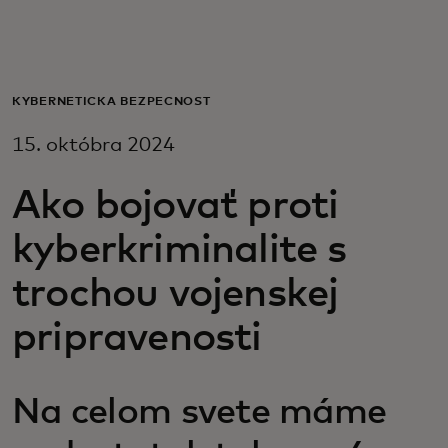
Pre vás
Pre firmy
KYBERNETICKÁ BEZPEČNOSŤ
15. októbra 2024
Pre svet
Ako bojovať proti
Pre inovátorov
kyberkriminalite s
trochou vojenskej
Novinky a trendy
pripravenosti
Na celom svete máme