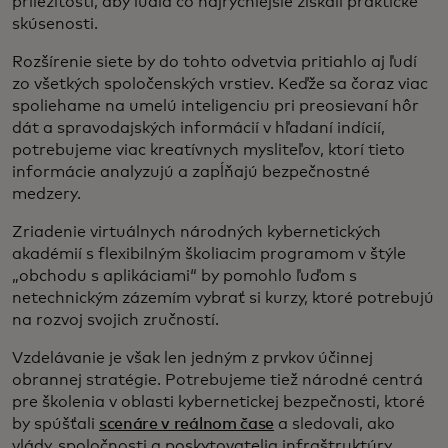
príležitostí, aby ľudia čo najrýchlejšie získali praktické
skúsenosti.
Rozšírenie siete by do tohto odvetvia pritiahlo aj ľudí
zo všetkých spoločenských vrstiev. Keďže sa čoraz viac
spoliehame na umelú inteligenciu pri preosievaní hôr
dát a spravodajských informácií v hľadaní indícií,
potrebujeme viac kreatívnych mysliteľov, ktorí tieto
informácie analyzujú a zapĺňajú bezpečnostné
medzery.
Zriadenie virtuálnych národných kybernetických
akadémií s flexibilným školiacim programom v štýle
„obchodu s aplikáciami“ by pomohlo ľuďom s
netechnickým zázemím vybrať si kurzy, ktoré potrebujú
na rozvoj svojich zručností.
Vzdelávanie je však len jedným z prvkov účinnej
obrannej stratégie. Potrebujeme tiež národné centrá
pre školenia v oblasti kybernetickej bezpečnosti, ktoré
by spúšťali
scenáre v reálnom čase
a sledovali, ako
vlády, spoločnosti a poskytovatelia infraštruktúry