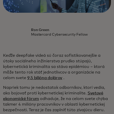
Ron Green
Mastercard Cybersecurity Fellow
Keďže deepfake videá sú čoraz sofistikovanejšie a
útoky sociálneho inžinierstva prudko stúpajú,
kybernetická kriminalita sa stáva epidémiou – ktorá
môže tento rok stáť jednotlivcov a organizácie na
celom svete
9,5 bilióna dolárov
.
Napriek tomu je nedostatok odborníkov, ktorí vedia,
ako bojovať proti kybernetickej kriminalite.
Svetové
ekonomické fórum
odhaduje, že na celom svete chýba
takmer 4 milióny pracovníkov v oblasti kybernetickej
bezpečnosti. Teraz je čas zaplniť túto zívajúcu dieru.