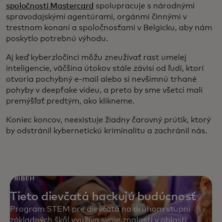
spoločnosti Mastercard
spolupracuje s národnými
spravodajskými agentúrami, orgánmi činnými v
trestnom konaní a spoločnosťami v Belgicku, aby nám
poskytlo potrebnú výhodu.
Aj keď kyberzločinci môžu zneužívať rast umelej
inteligencie, väčšina útokov stále závisí od ľudí, ktorí
otvoria pochybný e-mail alebo si nevšimnú trhané
pohyby v deepfake videu, a preto by sme všetci mali
premýšľať predtým, ako klikneme.
Koniec koncov, neexistuje žiadny čarovný prútik, ktorý
by odstránil kybernetickú kriminalitu a zachránil nás.
PRÍBEH
Tieto dievčatá hackujú budúcnosť
Program STEM pre dievčatá na druhom stupni
základných škôl využíva svoje znalosti v oblasti