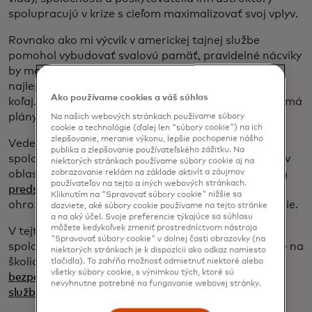
spolupracujú v kríze s cieľom maximalizovať svoj vplyv.
Rovnako ako mi výcvik v americkej tajnej službe
pomohol vybudovať svalovú pamäť, pravidelné nácviky
by mohli potenciálne zachrániť situáciu, keď aj tie
najlepšie premyslené stratégie padnú na vedľajšiu
Ako používame cookies a váš súhlas
koľaj. Ako raz pamätne povedal Mike Tyson: „Každý má
plány, kým ho prvýkrát netrafí.“
Na našich webových stránkach používame súbory
cookie a technológie (ďalej len "súbory cookie") na ich
zlepšovanie, meranie výkonu, lepšie pochopenie nášho
Vedenie spoločností sa tiež musí zorientovať. Hoci
publika a zlepšovanie používateľského zážitku. Na
spoločnosti v posledných rokoch sprísnili opatrenia v
niektorých stránkach používame súbory cookie aj na
zobrazovanie reklám na základe aktivít a záujmov
oblasti kybernetickej bezpečnosti,
mnohí členovia ich
používateľov na tejto a iných webových stránkach.
predstavenstva
nechápu túto výzvu, ktorá by mohla
Kliknutím na "Spravovať súbory cookie" nižšie sa
ohroziť ich prevádzku a paralyzovať ich rozhodovanie.
dozviete, aké súbory cookie používame na tejto stránke
a na aký účel. Svoje preferencie týkajúce sa súhlasu
môžete kedykoľvek zmeniť prostredníctvom nástroja
V tejto fáze musí mať každý člen predstavenstva
"Spravovať súbory cookie" v dolnej časti obrazovky (na
spoločnosti prehľad o základoch, a preto pracujeme na
niektorých stránkach je k dispozícii ako odkaz namiesto
školiacom programe s
Agentúrou pre kybernetickú
tlačidla). To zahŕňa možnosť odmietnuť niektoré alebo
všetky súbory cookie, s výnimkou tých, ktoré sú
bezpečnosť a bezpečnosť infraštruktúry
a
Tajnou
nevyhnutne potrebné na fungovanie webovej stránky.
službou USA,
aby sme ich s tým zoznámili.