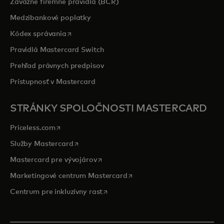
Záväzné firemné pravidlá (BCR)
Medzibankové poplatky
opens in a new tab
Kódex správania
Pravidlá Mastercard Switch
Prehľad právnych predpisov
Prístupnosť v Mastercard
STRÁNKY SPOLOČNOSTI MASTERCARD
opens in a new tab
Priceless.com
opens in a new tab
Služby Mastercard
opens in a new tab
Mastercard pre vývojárov
opens in a new tab
Marketingové centrum Mastercard
opens in a new tab
Centrum pre inkluzívny rast