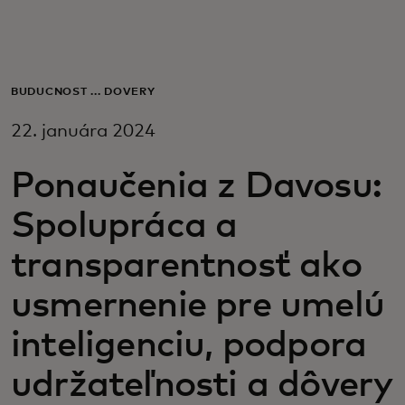
Pre vás
Pre firmy
BUDÚCNOSŤ ... DÔVERY
22. januára 2024
Pre svet
Ponaučenia z Davosu:
Pre inovátorov
Spolupráca a
transparentnosť ako
Novinky a trendy
usmernenie pre umelú
inteligenciu, podpora
udržateľnosti a dôvery