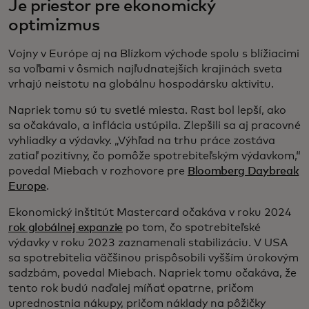
Je priestor pre ekonomický
optimizmus
Vojny v Európe aj na Blízkom východe spolu s blížiacimi
sa voľbami v ôsmich najľudnatejších krajinách sveta
vrhajú neistotu na globálnu hospodársku aktivitu.
Napriek tomu sú tu svetlé miesta. Rast bol lepší, ako
sa očakávalo, a inflácia ustúpila. Zlepšili sa aj pracovné
vyhliadky a výdavky. „Výhľad na trhu práce zostáva
zatiaľ pozitívny, čo pomôže spotrebiteľským výdavkom,“
povedal Miebach v rozhovore pre
Bloomberg Daybreak
Europe
.
Ekonomický inštitút Mastercard očakáva v roku 2024
rok globálnej expanzie
po tom, čo spotrebiteľské
výdavky v roku 2023 zaznamenali stabilizáciu. V USA
sa spotrebitelia väčšinou prispôsobili vyšším úrokovým
sadzbám, povedal Miebach. Napriek tomu očakáva, že
tento rok budú naďalej míňať opatrne, pričom
uprednostnia nákupy, pričom náklady na pôžičky