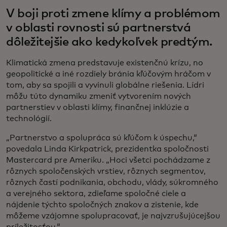
V boji proti zmene klímy a problémom
v oblasti rovnosti sú partnerstvá
dôležitejšie ako kedykoľvek predtým.
Klimatická zmena predstavuje existenčnú krízu, no
geopolitické a iné rozdiely bránia kľúčovým hráčom v
tom, aby sa spojili a vyvinuli globálne riešenia. Lídri
môžu túto dynamiku zmeniť vytvorením nových
partnerstiev v oblasti klímy, finančnej inklúzie a
technológií.
„Partnerstvo a spolupráca sú kľúčom k úspechu,“
povedala Linda Kirkpatrick, prezidentka spoločnosti
Mastercard pre Ameriku. „Hoci všetci pochádzame z
rôznych spoločenských vrstiev, rôznych segmentov,
rôznych častí podnikania, obchodu, vlády, súkromného
a verejného sektora, zdieľame spoločné ciele a
nájdenie týchto spoločných znakov a zistenie, kde
môžeme vzájomne spolupracovať, je najvzrušujúcejšou