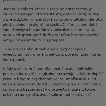
príležitosťou.“
Jednou z oblastí, ktorá je zrelá na partnerstvo, je
digitálna verejná infraštruktúra, v ktorej vlády budujú
a prevádzkujú rámce, ktoré spravujú digitálnu identitu,
platby alebo iné digitálne služby. Cieľom je podnietiť
spoločenský a hospodársky pokrok na celom svete,
napríklad sprístupniť služby aj ľuďom bez bankového
účtu, a zmenšiť digitálnu priepasť.
To sa dá dosiahnuť rýchlejšie a bezpečnejšie s
investíciami súkromného sektora, povedal Ling Hai na
inom paneli.
Vlády a súkromné podniky spoločne dosiahli veľký
pokrok v katalyzácii digitálneho rozvoja s cieľom zlepšiť
prístup k digitálnej ekonomike, čo umožní inklúziu a
hospodársky rast, dodal. „Priemerný používateľ hľadá
pohodlie a bezpečnosť – a práve tu môže skutočne
prísť na rad vynaliezavosť súkromného sektora.“