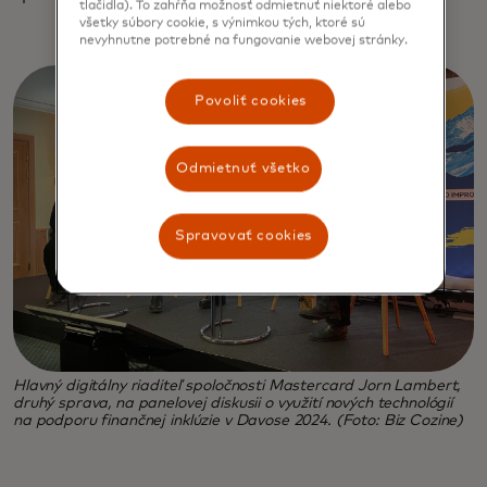
tlačidla). To zahŕňa možnosť odmietnuť niektoré alebo
všetky súbory cookie, s výnimkou tých, ktoré sú
nevyhnutne potrebné na fungovanie webovej stránky.
Povoliť cookies
Odmietnuť všetko
Spravovať cookies
Hlavný digitálny riaditeľ spoločnosti Mastercard Jorn Lambert,
druhý sprava, na panelovej diskusii o využití nových technológií
na podporu finančnej inklúzie v Davose 2024. (Foto: Biz Cozine)