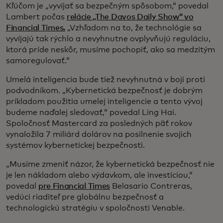
Kľúčom je „vyvíjať sa bezpečným spôsobom,“ povedal
Lambert počas
relácie „The Davos Daily Show“ vo
Financial Times.
„Vzhľadom na to, že technológie sa
vyvíjajú tak rýchlo a nevyhnutne ovplyvňujú reguláciu,
ktorá príde neskôr, musíme pochopiť, ako sa medzitým
samoregulovať.“
Umelá inteligencia bude tiež nevyhnutná v boji proti
podvodníkom. „Kybernetická bezpečnosť je dobrým
príkladom použitia umelej inteligencie a tento vývoj
budeme naďalej sledovať,“ povedal Ling Hai.
Spoločnosť Mastercard za posledných päť rokov
vynaložila 7 miliárd dolárov na posilnenie svojich
systémov kybernetickej bezpečnosti.
„Musíme zmeniť názor, že kybernetická bezpečnosť nie
je len nákladom alebo výdavkom, ale investíciou,“
povedal
pre Financial Times
Belasario Contreras,
vedúci riaditeľ pre globálnu bezpečnosť a
technologickú stratégiu v spoločnosti Venable.