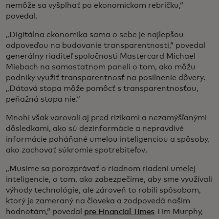
nemôže sa vyšplhať po ekonomickom rebríčku,“
povedal.
„Digitálna ekonomika sama o sebe je najlepšou
odpoveďou na budovanie transparentnosti,“ povedal
generálny riaditeľ spoločnosti Mastercard Michael
Miebach na samostatnom paneli o tom, ako môžu
podniky využiť transparentnosť na posilnenie dôvery.
„Dátová stopa môže pomôcť s transparentnosťou,
peňažná stopa nie.“
Mnohí však varovali aj pred rizikami a nezamýšľanými
dôsledkami, ako sú dezinformácie a nepravdivé
informácie poháňané umelou inteligenciou a spôsoby,
ako zachovať súkromie spotrebiteľov.
„Musíme sa porozprávať o riadnom riadení umelej
inteligencie, o tom, ako zabezpečíme, aby sme využívali
výhody technológie, ale zároveň to robili spôsobom,
ktorý je zameraný na človeka a zodpovedá našim
hodnotám,“ povedal
pre Financial Times
Tim Murphy,