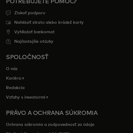
POTREBUJETE POMOC?
Získať podporu
Nahlásiť stratu alebo krádež karty
Vyhľadať bankomat
Najčastejšie otázky
SPOLOČNOSŤ
O nás
opens in a new tab
Kariéra
Redakcia
opens in a new tab
Vzťahy s investormi
PRÁVO A OCHRANA SÚKROMIA
Ochrana súkromia a zodpovednosť za údaje