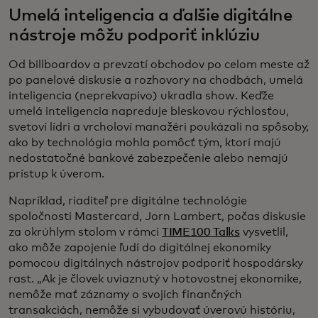
Umelá inteligencia a ďalšie digitálne
nástroje môžu podporiť inklúziu
Od billboardov a prevzatí obchodov po celom meste až
po panelové diskusie a rozhovory na chodbách, umelá
inteligencia (neprekvapivo) ukradla show. Keďže
umelá inteligencia napreduje bleskovou rýchlosťou,
svetoví lídri a vrcholoví manažéri poukázali na spôsoby,
ako by technológia mohla pomôcť tým, ktorí majú
nedostatočné bankové zabezpečenie alebo nemajú
prístup k úverom.
Napríklad, riaditeľ pre digitálne technológie
spoločnosti Mastercard, Jorn Lambert, počas diskusie
za okrúhlym stolom v rámci
TIME100 Talks
vysvetlil,
ako môže zapojenie ľudí do digitálnej ekonomiky
pomocou digitálnych nástrojov podporiť hospodársky
rast. „Ak je človek uviaznutý v hotovostnej ekonomike,
nemôže mať záznamy o svojich finančných
transakciách, nemôže si vybudovať úverovú históriu,