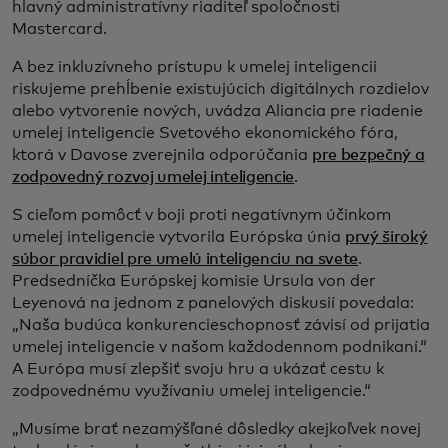
hlavný administratívny riaditeľ spoločnosti
Mastercard.
A bez inkluzívneho prístupu k umelej inteligencii
riskujeme prehĺbenie existujúcich digitálnych rozdielov
alebo vytvorenie nových, uvádza Aliancia pre riadenie
umelej inteligencie Svetového ekonomického fóra,
ktorá v Davose zverejnila odporúčania
pre bezpečný a
zodpovedný rozvoj umelej inteligencie
.
S cieľom pomôcť v boji proti negatívnym účinkom
umelej inteligencie vytvorila Európska únia
prvý široký
súbor pravidiel pre umelú inteligenciu na svete
.
Predsedníčka Európskej komisie Ursula von der
Leyenová na jednom z panelových diskusií povedala:
„Naša budúca konkurencieschopnosť závisí od prijatia
umelej inteligencie v našom každodennom podnikaní.“
A Európa musí zlepšiť svoju hru a ukázať cestu k
zodpovednému využívaniu umelej inteligencie.“
„Musíme brať nezamýšľané dôsledky akejkoľvek novej