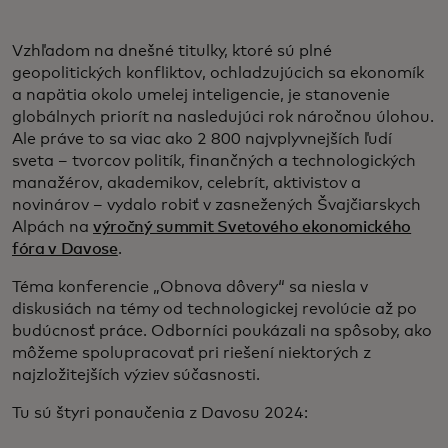
Vzhľadom na dnešné titulky, ktoré sú plné
geopolitických konfliktov, ochladzujúcich sa ekonomík
a napätia okolo umelej inteligencie, je stanovenie
globálnych priorít na nasledujúci rok náročnou úlohou.
Ale práve to sa viac ako 2 800 najvplyvnejších ľudí
sveta – tvorcov politík, finančných a technologických
manažérov, akademikov, celebrít, aktivistov a
novinárov – vydalo robiť v zasnežených Švajčiarskych
Alpách na
výročný summit Svetového ekonomického
fóra v Davose
.
Téma konferencie „Obnova dôvery“ sa niesla v
diskusiách na témy od technologickej revolúcie až po
budúcnosť práce. Odborníci poukázali na spôsoby, ako
môžeme spolupracovať pri riešení niektorých z
najzložitejších výziev súčasnosti.
Tu sú štyri ponaučenia z Davosu 2024: