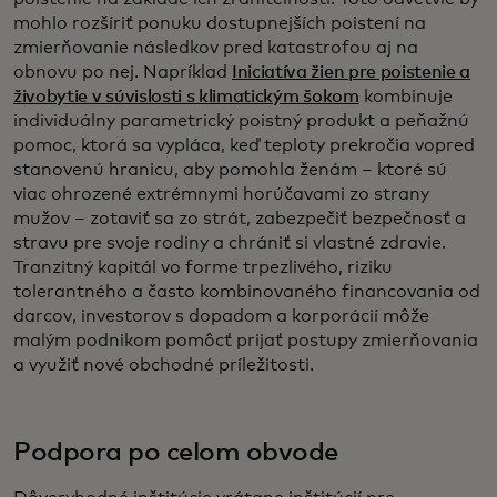
mohlo rozšíriť ponuku dostupnejších poistení na
zmierňovanie následkov pred katastrofou aj na
obnovu po nej. Napríklad
Iniciatíva žien pre poistenie a
živobytie v súvislosti s klimatickým šokom
kombinuje
individuálny parametrický poistný produkt a peňažnú
pomoc, ktorá sa vypláca, keď teploty prekročia vopred
stanovenú hranicu, aby pomohla ženám – ktoré sú
viac ohrozené extrémnymi horúčavami zo strany
mužov – zotaviť sa zo strát, zabezpečiť bezpečnosť a
stravu pre svoje rodiny a chrániť si vlastné zdravie.
Tranzitný kapitál vo forme trpezlivého, riziku
tolerantného a často kombinovaného financovania od
darcov, investorov s dopadom a korporácií môže
malým podnikom pomôcť prijať postupy zmierňovania
a využiť nové obchodné príležitosti.
Podpora po celom obvode