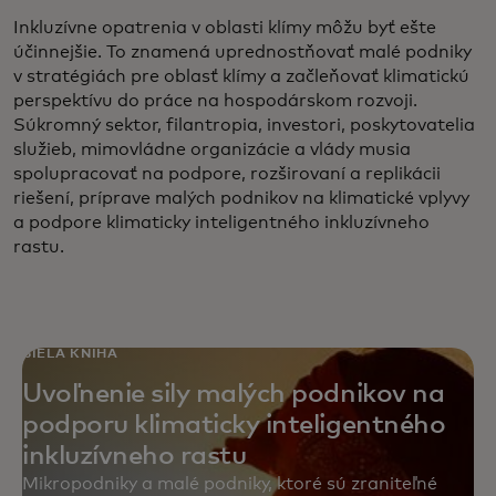
Inkluzívne opatrenia v oblasti klímy môžu byť ešte
účinnejšie. To znamená uprednostňovať malé podniky
v stratégiách pre oblasť klímy a začleňovať klimatickú
perspektívu do práce na hospodárskom rozvoji.
Súkromný sektor, filantropia, investori, poskytovatelia
služieb, mimovládne organizácie a vlády musia
spolupracovať na podpore, rozširovaní a replikácii
riešení, príprave malých podnikov na klimatické vplyvy
a podpore klimaticky inteligentného inkluzívneho
rastu.
BIELA KNIHA
Uvoľnenie sily malých podnikov na
podporu klimaticky inteligentného
inkluzívneho rastu
Mikropodniky a malé podniky, ktoré sú zraniteľné