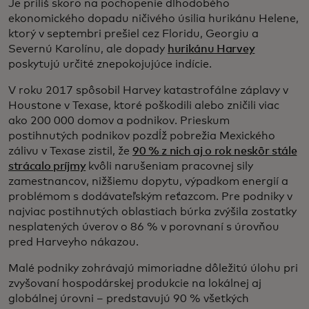
Je príliš skoro na pochopenie dlhodobého
ekonomického dopadu ničivého úsilia hurikánu Helene,
ktorý v septembri prešiel cez Floridu, Georgiu a
Severnú Karolínu, ale dopady
hurikánu Harvey
poskytujú určité znepokojujúce indície.
V roku 2017 spôsobil Harvey katastrofálne záplavy v
Houstone v Texase, ktoré poškodili alebo zničili viac
ako 200 000 domov a podnikov. Prieskum
postihnutých podnikov pozdĺž pobrežia Mexického
zálivu v Texase zistil, že
90 % z nich aj o rok neskôr stále
strácalo príjmy
kvôli narušeniam pracovnej sily
zamestnancov, nižšiemu dopytu, výpadkom energií a
problémom s dodávateľským reťazcom. Pre podniky v
najviac postihnutých oblastiach búrka zvýšila zostatky
nesplatených úverov o 86 % v porovnaní s úrovňou
pred Harveyho nákazou.
Malé podniky zohrávajú mimoriadne dôležitú úlohu pri
zvyšovaní hospodárskej produkcie na lokálnej aj
globálnej úrovni – predstavujú 90 % všetkých