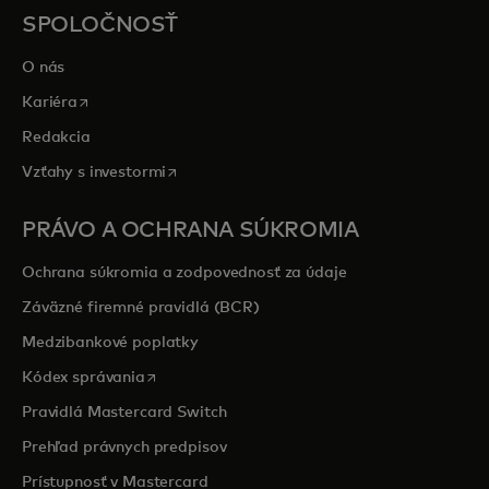
SPOLOČNOSŤ
O nás
opens in a new tab
Kariéra
Redakcia
opens in a new tab
Vzťahy s investormi
PRÁVO A OCHRANA SÚKROMIA
Ochrana súkromia a zodpovednosť za údaje
Záväzné firemné pravidlá (BCR)
Medzibankové poplatky
opens in a new tab
Kódex správania
Pravidlá Mastercard Switch
Prehľad právnych predpisov
Prístupnosť v Mastercard