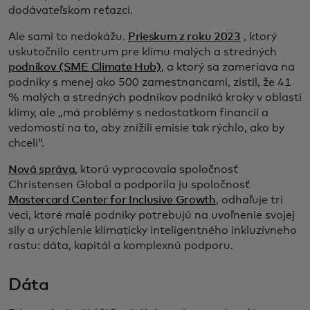
dodávateľskom reťazci.
Ale sami to nedokážu.
Prieskum z roku 2023
, ktorý
uskutočnilo centrum pre klímu malých a stredných
podnikov (SME Climate Hub)
,
a ktorý sa zameriava na
podniky s menej ako 500 zamestnancami, zistil, že 41
% malých a stredných podnikov podniká kroky v oblasti
klímy, ale „má problémy s nedostatkom financií a
vedomostí na to, aby znížili emisie tak rýchlo, ako by
chceli“.
Nová správa
, ktorú vypracovala spoločnosť
Christensen Global a podporila ju spoločnosť
Mastercard Center for Inclusive Growth
, odhaľuje tri
veci, ktoré malé podniky potrebujú na uvoľnenie svojej
sily a urýchlenie klimaticky inteligentného inkluzívneho
rastu: dáta, kapitál a komplexnú podporu.
Dáta