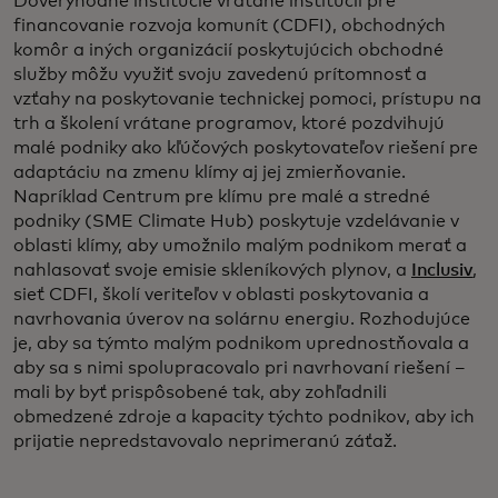
Dôveryhodné inštitúcie vrátane inštitúcií pre
financovanie rozvoja komunít (CDFI), obchodných
komôr a iných organizácií poskytujúcich obchodné
služby môžu využiť svoju zavedenú prítomnosť a
vzťahy na poskytovanie technickej pomoci, prístupu na
trh a školení vrátane programov, ktoré pozdvihujú
malé podniky ako kľúčových poskytovateľov riešení pre
adaptáciu na zmenu klímy aj jej zmierňovanie.
Napríklad Centrum pre klímu pre malé a stredné
podniky (SME Climate Hub) poskytuje vzdelávanie v
oblasti klímy, aby umožnilo malým podnikom merať a
nahlasovať svoje emisie skleníkových plynov, a
Inclusiv
,
sieť CDFI, školí veriteľov v oblasti poskytovania a
navrhovania úverov na solárnu energiu. Rozhodujúce
je, aby sa týmto malým podnikom uprednostňovala a
aby sa s nimi spolupracovalo pri navrhovaní riešení –
mali by byť prispôsobené tak, aby zohľadnili
obmedzené zdroje a kapacity týchto podnikov, aby ich
prijatie nepredstavovalo neprimeranú záťaž.