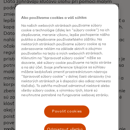
Dáta zohrávajú kľúčovú úlohu pri pomoci malým
podnikom prispôsobiť sa zmene klímy a zároveň pri
zmierňovaní emisií, ktoré ju spôsobujú. Napríklad
Ako používame cookies a váš súhlas
lepšie poznatky o údajoch môžu zvýšiť ich schopnosť a
Na našich webových stránkach používame súbory
kapacitu zvládať klimatické otrasy na rôznych trhoch.
cookie a technológie (ďalej len "súbory cookie") na ich
Dátové nástroje im môžu pomôcť sledovať a
zlepšovanie, meranie výkonu, lepšie pochopenie nášho
nahlasovať emisie skleníkových plynov, čo je čoraz viac
publika a zlepšovanie používateľského zážitku. Na
niektorých stránkach používame súbory cookie aj na
očakávaním firemných kupujúcich a vládnych
zobrazovanie reklám na základe aktivít a záujmov
regulačných orgánov. Sprostredkovatelia často
používateľov na tejto a iných webových stránkach.
Kliknutím na "Spravovať súbory cookie" nižšie sa
pristupujú k týmto údajom a zhromažďujú ich, takže je
dozviete, aké súbory cookie používame na tejto stránke
potrebná väčšia spolupráca, aby sa zabezpečilo, že sa
a na aký účel. Svoje preferencie týkajúce sa súhlasu
malé podniky môžu zapojiť do tohto toku medzi
môžete kedykoľvek zmeniť prostredníctvom nástroja
"Spravovať súbory cookie" v dolnej časti obrazovky (na
mimovládnymi organizáciami, vládnymi agentúrami a
niektorých stránkach je k dispozícii ako odkaz namiesto
korporáciami, ktoré s nimi chcú spolupracovať. Pri
tlačidla). To zahŕňa možnosť odmietnuť niektoré alebo
zbere údajov od malých podnikov, ktorých majitelia nie
všetky súbory cookie, s výnimkou tých, ktoré sú
nevyhnutne potrebné na fungovanie webovej stránky.
sú zahltení klimatickou terminológiou, je tiež dôležité
klásť jasné a jednoduché otázky – napríklad či a do
akej miery intervencia zvýšila úspory alebo prístup k
Povoliť cookies
poisteniu alebo schopnosť zotaviť sa z extrémnej
poveternostnej udalosti.
Firma 60 Decibels, ktorá sa
zaoberá meraním sociálneho vplyvu,
zhromažďuje údaje
Odmietnuť všetko