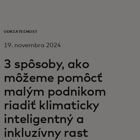
Pre vás
Pre firmy
UDRŽATEĽNOSŤ
19. novembra 2024
Pre svet
3 spôsoby, ako
Pre inovátorov
môžeme pomôcť
malým podnikom
Novinky a trendy
riadiť klimaticky
inteligentný a
inkluzívny rast