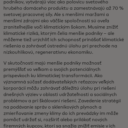
podnikov, vytvárajú viac ako polovicu svetového
hrubého domáceho produktu a zamestnávajú až 70 %
svetovej pracovnej sily. Ale s menšími maržami a
menšími zdrojmi ako väčšie spoločnosti sú oveľa
zraniteľnejšie voči klimatickým šokom. Musíme znížiť
klimatické riziká, ktorým čelia menšie podniky – ale
môžeme tiež urýchliť ich schopnosť prinášať klimatické
riešenia a zohrávať ústrednú úlohu pri prechode na
nízkouhlíkovú, regeneratívnu ekonomiku.
V skutočnosti majú menšie podniky možnosť
premýšľať vo veľkom o svojich potenciálnych
príspevkoch ku klimatickej transformácii. Ako
významná súčasť dodávateľských reťazcov veľkých
korporácií môžu zohrávať dôležitú úlohu pri riešení
dnešných výziev v oblasti udržateľnosti a sociálnych
problémov a pri škálovaní riešení. Zavedenie stratégií
na podávanie správ o skleníkových plynoch a
zmierňovanie zmeny klímy do ich prevádzky im môže
pomôcť udržať si, rozšíriť alebo prilákať nových
firemných kupcov, ktorí sa snažia znížiť emisie v ich