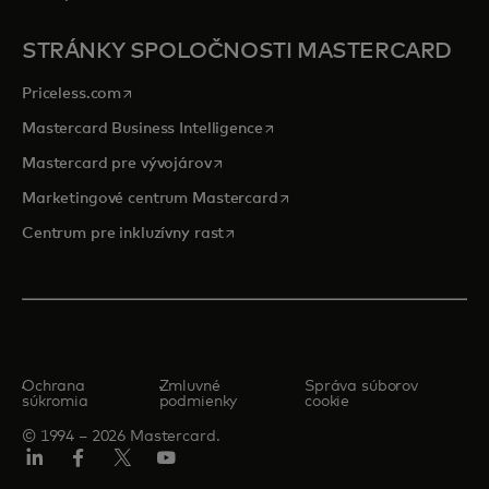
STRÁNKY SPOLOČNOSTI MASTERCARD
opens in a new tab
Priceless.com
opens in a new tab
Mastercard Business Intelligence
opens in a new tab
Mastercard pre vývojárov
opens in a new tab
Marketingové centrum Mastercard
opens in a new tab
Centrum pre inkluzívny rast
Ochrana
Zmluvné
Správa súborov
súkromia
podmienky
cookie
© 1994 – 2026 Mastercard.
Linkedin
Facebook
Twitter/X
Youtube