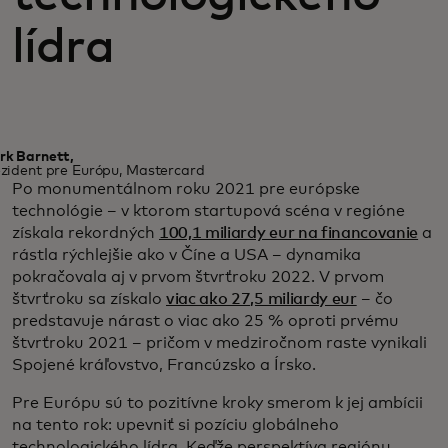
lídra
rk Barnett,
zident pre Európu, Mastercard
Po monumentálnom roku 2021 pre európske
technológie – v ktorom startupová scéna v regióne
získala rekordných
100,1 miliardy eur na financovanie
a
rástla rýchlejšie ako v Číne a USA – dynamika
pokračovala aj v prvom štvrťroku 2022. V prvom
štvrťroku sa získalo
viac ako 27,5 miliardy eur
– čo
predstavuje nárast o viac ako 25 % oproti prvému
štvrťroku 2021 – pričom v medziročnom raste vynikali
Spojené kráľovstvo, Francúzsko a Írsko.
Pre Európu sú to pozitívne kroky smerom k jej ambícii
na tento rok: upevniť si pozíciu globálneho
technologického lídra. Keďže perspektíva regiónu