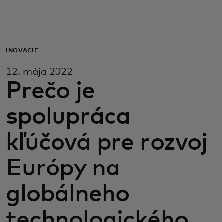
Pre vás
Pre firmy
INOVÁCIE
12. mája 2022
Pre svet
Prečo je
spolupráca
Pre inovátorov
kľúčová pre rozvoj
Novinky a trendy
Európy na
globálneho
technologického