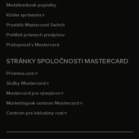
Medzibankové poplatky
opens in a new tab
Kódex správania
Pravidlá Mastercard Switch
Prehľad právnych predpisov
Prístupnosť v Mastercard
STRÁNKY SPOLOČNOSTI MASTERCARD
opens in a new tab
Priceless.com
opens in a new tab
Služby Mastercard
opens in a new tab
Mastercard pre vývojárov
opens in a new tab
Marketingové centrum Mastercard
opens in a new tab
Centrum pre inkluzívny rast