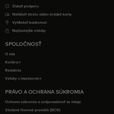
Získať podporu
Nahlásiť stratu alebo krádež karty
Vyhľadať bankomat
Najčastejšie otázky
SPOLOČNOSŤ
O nás
opens in a new tab
Kariéra
Redakcia
opens in a new tab
Vzťahy s investormi
PRÁVO A OCHRANA SÚKROMIA
Ochrana súkromia a zodpovednosť za údaje
Záväzné firemné pravidlá (BCR)