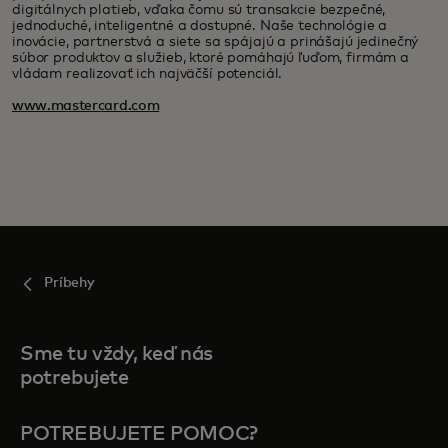
digitálnych platieb, vďaka čomu sú transakcie bezpečné,
jednoduché, inteligentné a dostupné. Naše technológie a
inovácie, partnerstvá a siete sa spájajú a prinášajú jedinečný
súbor produktov a služieb, ktoré pomáhajú ľuďom, firmám a
vládam realizovať ich najväčší potenciál.
www.mastercard.com
Príbehy
Sme tu vždy, keď nás
potrebujete
POTREBUJETE POMOC?