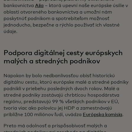
bankovníctva
Aiia
– ktorá upevní naše európske úsilie v
oblasti otvoreného bankovníctva a umožní nám
poskytnúť podnikom a spotrebiteľom možnosť
jednoducho, bezpečne a rýchlo používať ich vlastné
údaje.
Podpora digitálnej cesty európskych
malých a stredných podnikov
Napokon by bolo nedbanlivosťou obísť historickú
digitálnu cestu, ktorú európske malé a stredné podniky
podnikli v priebehu posledných dvoch rokov. Malé a
stredné podniky zostávajú chrbticou hospodárstva
regiónu, predstavujú 99 % všetkých podnikov v EÚ,
tvoria viac ako polovicu jej HDP a zamestnávajú
približne 100 miliónov ľudí, uvádza
Európska komisia
.
Preto má odolnosť a prispôsobivosť malých a