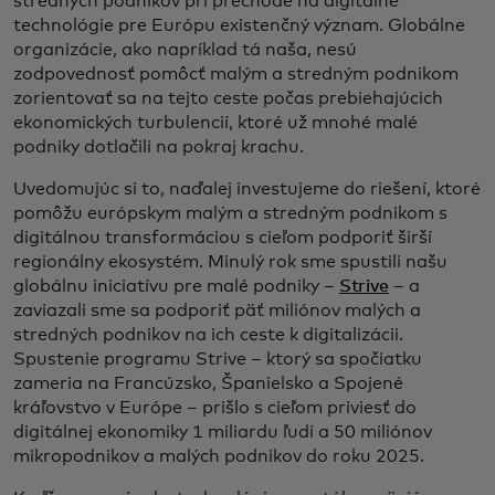
stredných podnikov pri prechode na digitálne
technológie pre Európu existenčný význam. Globálne
organizácie, ako napríklad tá naša, nesú
zodpovednosť pomôcť malým a stredným podnikom
zorientovať sa na tejto ceste počas prebiehajúcich
ekonomických turbulencií, ktoré už mnohé malé
podniky dotlačili na pokraj krachu.
Uvedomujúc si to, naďalej investujeme do riešení, ktoré
pomôžu európskym malým a stredným podnikom s
digitálnou transformáciou s cieľom podporiť širší
regionálny ekosystém. Minulý rok sme spustili našu
globálnu iniciatívu pre malé podniky –
Strive
– a
zaviazali sme sa podporiť päť miliónov malých a
stredných podnikov na ich ceste k digitalizácii.
Spustenie programu Strive – ktorý sa spočiatku
zameria na Francúzsko, Španielsko a Spojené
kráľovstvo v Európe – prišlo s cieľom priviesť do
digitálnej ekonomiky 1 miliardu ľudí a 50 miliónov
mikropodnikov a malých podnikov do roku 2025.