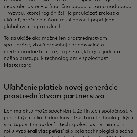
neustále rastie – a finančná podpora tomu nadobúda
– výzvou, ktorej región čelí, je preukázať zrelosť a
ukázať, prečo sa o ňom musí hovoriť popri jeho
globálnych náprotivkoch.
To sa ukáže ako možné len prostredníctvom
spolupráce, ktorá presahuje priemyselné a
medzinárodné hranice, čo je étos, ktorý je jadrom
nášho prístupu k technológiám v spoločnosti
Mastercard.
Uľahčenie platieb novej generácie
prostredníctvom partnerstva
Len málokto môže spochybniť, že fintech spoločnosti v
posledných rokoch dominovali sektoru technologických
startupov. Európske fintech spoločnosti v minulom
roku
vyzbierali viac peňazí
ako celá technologická scéna