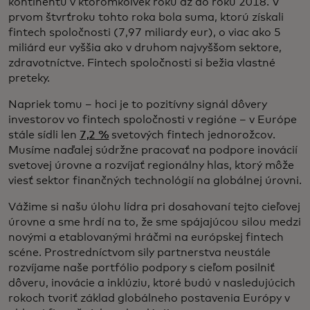
kontinentu v ktoromkoľvek roku až do roku 2018. V
prvom štvrťroku tohto roka bola suma, ktorú získali
fintech spoločnosti (7,97 miliardy eur), o viac ako 5
miliárd eur vyššia ako v druhom najvyššom sektore,
zdravotníctve. Fintech spoločnosti si bežia vlastné
preteky.
Napriek tomu – hoci je to pozitívny signál dôvery
investorov vo fintech spoločnosti v regióne – v Európe
stále sídli len
7,2 %
svetových fintech jednorožcov.
Musíme naďalej súdržne pracovať na podpore inovácií
svetovej úrovne a rozvíjať regionálny hlas, ktorý môže
viesť sektor finančných technológií na globálnej úrovni.
Vážime si našu úlohu lídra pri dosahovaní tejto cieľovej
úrovne a sme hrdí na to, že sme spájajúcou silou medzi
novými a etablovanými hráčmi na európskej fintech
scéne. Prostredníctvom sily partnerstva neustále
rozvíjame naše portfólio podpory s cieľom posilniť
dôveru, inovácie a inklúziu, ktoré budú v nasledujúcich
rokoch tvoriť základ globálneho postavenia Európy v