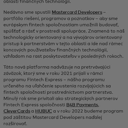
oblasti finančných technológií.
Nedávno sme spustili
Mastercard Developers
–
portfólio riešení, programov a poznatkov – aby sme
európskym fintech spoločnostiam umožnili budovať,
spúšťať a rásť v prostredí spolupráce. Znamená to náš
technologicky orientovaný a na vývojárov orientovaný
prístup k partnerstvám v tejto oblasti a ide nad rámec
koncových používateľov finančných technológií,
vzhľadom na rast poskytovateľov v posledných rokoch.
Táto nová platforma nadväzuje na pretrvávajúci
záväzok, ktorý sme v roku 2021 prijali v rámci
programu Fintech Express – nášho programu
určeného na uľahčenie spustenia rozvíjajúcich sa
fintech spoločností prostredníctvom partnerstva.
Minulý rok sme privítali ako strategických partnerov
Fintech Express spoločnosti
B4B Payments
,
CleverCards
a
HUBUC
a v roku 2022 budeme program
pod záštitou Mastercard Developers naďalej
rozširovať.