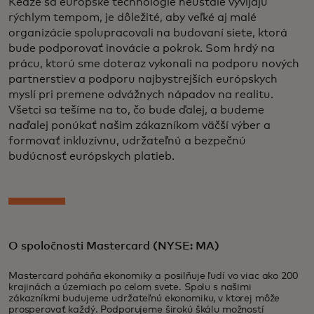
Keďže sa európske technológie neustále vyvíjajú
rýchlym tempom, je dôležité, aby veľké aj malé
organizácie spolupracovali na budovaní siete, ktorá
bude podporovať inovácie a pokrok. Som hrdý na
prácu, ktorú sme doteraz vykonali na podporu nových
partnerstiev a podporu najbystrejších európskych
myslí pri premene odvážnych nápadov na realitu.
Všetci sa tešíme na to, čo bude ďalej, a budeme
naďalej ponúkať našim zákazníkom väčší výber a
formovať inkluzívnu, udržateľnú a bezpečnú
budúcnosť európskych platieb.
O spoločnosti Mastercard (NYSE: MA)
Mastercard poháňa ekonomiky a posilňuje ľudí vo viac ako 200
krajinách a územiach po celom svete. Spolu s našimi
zákazníkmi budujeme udržateľnú ekonomiku, v ktorej môže
prosperovať každý. Podporujeme širokú škálu možností