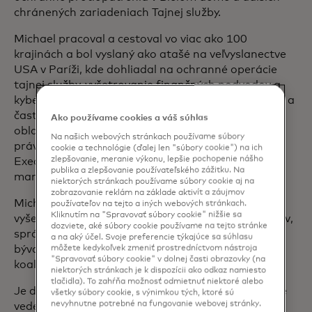
chránených zariadeniach Tajnej služby.
Michael pracoval a cestoval vo viac ako 100
krajinách a bol vyslaný ako atašé na veľvyslanectve
USA v Paríži, kde dohliadal na ochranné operácie
tajnej služby, vyšetrovanie finančných podvodov a
kybernetickej kriminality v západnej Európe, Rusku a
častiach Afriky. Má viac ako 28 rokov skúseností v
Ako používame cookies a váš súhlas
oblasti federálnych vyšetrovaní a presadzovania
Na našich webových stránkach používame súbory
práva a je certifikovaný v rámci programu Senior
cookie a technológie (ďalej len "súbory cookie") na ich
zlepšovanie, meranie výkonu, lepšie pochopenie nášho
Executive Service Úradom pre personálny
publika a zlepšovanie používateľského zážitku. Na
manažment Ministerstva vnútornej bezpečnosti.
niektorých stránkach používame súbory cookie aj na
zobrazovanie reklám na základe aktivít a záujmov
Michael je členom poradnej rady Európskych
používateľov na tejto a iných webových stránkach.
Kliknutím na "Spravovať súbory cookie" nižšie sa
vyšetrovateľov kybernetickej kriminality a podvodov,
dozviete, aké súbory cookie používame na tejto stránke
správnej rady Globálnej kybernetickej aliancie a je
a na aký účel. Svoje preferencie týkajúce sa súhlasu
bývalým predsedom Kybernetickej rady Americkej
môžete kedykoľvek zmeniť prostredníctvom nástroja
"Spravovať súbory cookie" v dolnej časti obrazovky (na
koalície spracovateľov transakcií.
niektorých stránkach je k dispozícii ako odkaz namiesto
tlačidla). To zahŕňa možnosť odmietnuť niektoré alebo
Je držiteľom postgraduálneho certifikátu v odbore
všetky súbory cookie, s výnimkou tých, ktoré sú
nevyhnutne potrebné na fungovanie webovej stránky.
vedenie z programu Key Executive Leadership na