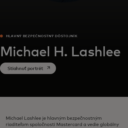
HLAVNÝ BEZPEČNOSTNÝ DÔSTOJNÍK
Michael H. Lashlee
opens in a new tab
Stiahnuť portrét
Michael Lashlee je hlavným bezpečnostným
riaditeľom spoločnosti Mastercard a vedie globálny