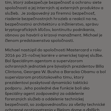
tím, ktorý zabezpečuje bezpečnosť a ochranu siete
spoločnosti a jej interných aj externých produktov a
služieb. Je zodpovedný za firemnú bezpečnosť,
riadenie bezpečnostných hrozieb a reakcií na ne,
bezpečnostnú architektúru a inžinierstvo, správu
kryptografických kľúčov, kontinuitu podnikania,
obnovu po havárii a krízový manažment. Michael je
členom predstavenstva spoločnosti.
Michael nastúpil do spoločnosti Mastercard v roku
2016 po 25-ročnej kariére v americkej tajnej službe.
Bol špeciálnym agentom a supervízorom
ochranných jednotiek pre bývalých prezidentov Billa
Clintona, Georgea W. Busha a Baracka Obamu a bol
supervízorom protiútokového tímu, ktorý
prezidentovi poskytoval dynamickú taktickú
podporu. Jeho posledné dve funkcie boli ako
špeciálny agent zodpovedný za oddelenie
forenzných služieb a oddelenie technickej
bezpečnosti, so zodpovednosťou za všetky technické
ochranné protiopatrenia v Bielom dome a ďalších