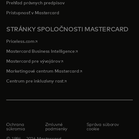
Prehľad právnych predpisov
Prístupnosť v Mastercard
STRÁNKY SPOLOČNOSTI MASTERCARD
opens in a new tab
Priceless.com
opens in a new tab
Mastercard Business Intelligence
opens in a new tab
Mastercard pre vývojárov
opens in a new tab
Marketingové centrum Mastercard
opens in a new tab
Centrum pre inkluzívny rast
Ochrana
Zmluvné
Správa súborov
súkromia
podmienky
cookie