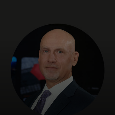
Pre vás
Pre firmy
Pre svet
Pre inovátorov
Novinky a trendy