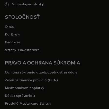
Najčastejšie otázky
SPOLOČNOSŤ
O nás
opens in a new tab
Kariéra
Redakcia
opens in a new tab
Vzťahy s investormi
PRÁVO A OCHRANA SÚKROMIA
Ochrana súkromia a zodpovednosť za údaje
Záväzné firemné pravidlá (BCR)
Medzibankové poplatky
opens in a new tab
Kódex správania
Pravidlá Mastercard Switch